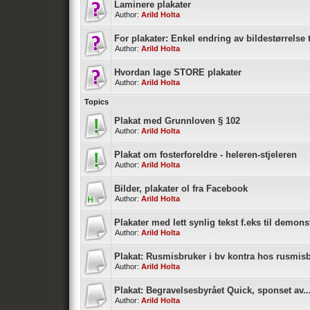
Laminere plakater
Author:
Arild Holta
For plakater: Enkel endring av bildestørrelse 
Author:
Arild Holta
Hvordan lage STORE plakater
Author:
Arild Holta
Topics
Plakat med Grunnloven § 102
Author:
Arild Holta
Plakat om fosterforeldre - heleren-stjeleren
Author:
Arild Holta
Bilder, plakater ol fra Facebook
Author:
Arild Holta
Plakater med lett synlig tekst f.eks til demons
Author:
Arild Holta
Plakat: Rusmisbruker i bv kontra hos rusmis
Author:
Arild Holta
Plakat: Begravelsesbyrået Quick, sponset av..
Author:
Arild Holta