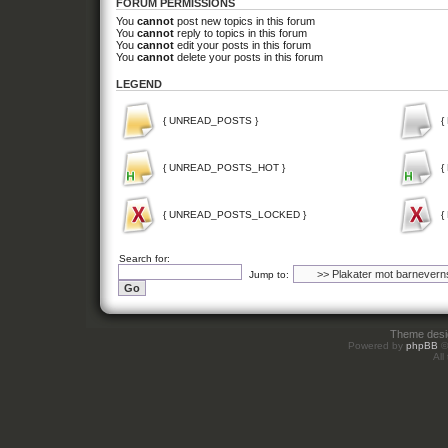
FORUM PERMISSIONS
You
cannot
post new topics in this forum
You
cannot
reply to topics in this forum
You
cannot
edit your posts in this forum
You
cannot
delete your posts in this forum
LEGEND
{ UNREAD_POSTS }
{
{ UNREAD_POSTS_HOT }
{
{ UNREAD_POSTS_LOCKED }
{
Search for:
Jump to:
Theme des
Powered by
phpBB
©
All