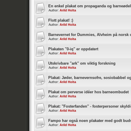
En enkel plakat om propaganda og barneøde
Author:
Arild Holta
Flott plakat! :)
Author:
Arild Holta
Barnevernet for Dummies, Alvheim på norsk 
Author:
Arild Holta
Plakaten "0-iq" er oppdatert
Author:
Arild Holta
Utskrivbare "ark" om viktig forskning
Author:
Arild Holta
Plakat: Jøder, barnevernsofre, sosiobabbel 
Author:
Arild Holta
Plakat om perverse idéer hos barneombudet
Author:
Arild Holta
Plakat: "Fosterfanden" - fosterpersoner skyld
Author:
Arild Holta
Fampo har også noen plakater med godt bud
Author:
Arild Holta