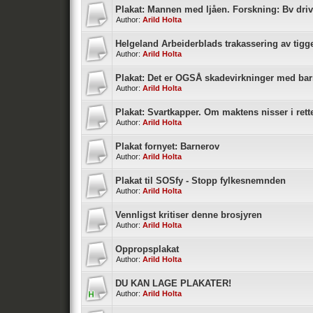
Plakat: Mannen med ljåen. Forskning: Bv driv
Author:
Arild Holta
Helgeland Arbeiderblads trakassering av tigg
Author:
Arild Holta
Plakat: Det er OGSÅ skadevirkninger med ba
Author:
Arild Holta
Plakat: Svartkapper. Om maktens nisser i rett
Author:
Arild Holta
Plakat fornyet: Barnerov
Author:
Arild Holta
Plakat til SOSfy - Stopp fylkesnemnden
Author:
Arild Holta
Vennligst kritiser denne brosjyren
Author:
Arild Holta
Oppropsplakat
Author:
Arild Holta
DU KAN LAGE PLAKATER!
Author:
Arild Holta