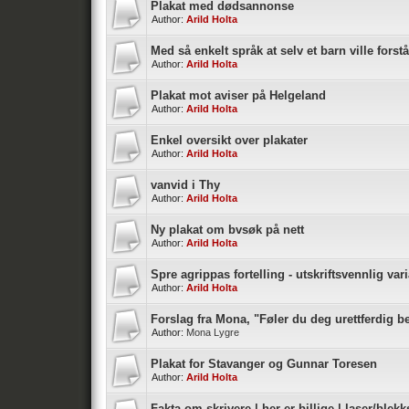
Plakat med dødsannonse
Author:
Arild Holta
Med så enkelt språk at selv et barn ville forstå
Author:
Arild Holta
Plakat mot aviser på Helgeland
Author:
Arild Holta
Enkel oversikt over plakater
Author:
Arild Holta
vanvid i Thy
Author:
Arild Holta
Ny plakat om bvsøk på nett
Author:
Arild Holta
Spre agrippas fortelling - utskriftsvennlig var
Author:
Arild Holta
Forslag fra Mona, "Føler du deg urettferdig b
Author:
Mona Lygre
Plakat for Stavanger og Gunnar Toresen
Author:
Arild Holta
Fakta om skrivere | her er billige | laser/blekk