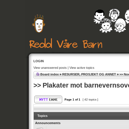
LOGIN
View unanswered posts
|
View active topics
Board index
»
RESURSER, PROSJEKT OG ANNET
»
>> Noe
>> Plakater mot barnevernsov
Page
1
of
1
[ 42 topics ]
Topics
Announcements