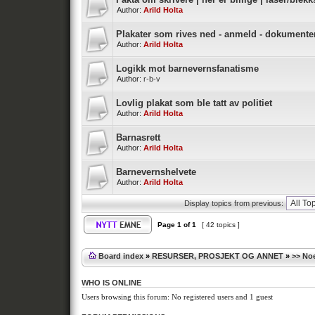
Author:
Arild Holta
Plakater som rives ned - anmeld - dokumente
Author:
Arild Holta
Logikk mot barnevernsfanatisme
Author:
r-b-v
Lovlig plakat som ble tatt av politiet
Author:
Arild Holta
Barnasrett
Author:
Arild Holta
Barnevernshelvete
Author:
Arild Holta
Display topics from previous:
Page
1
of
1
[ 42 topics ]
Board index
»
RESURSER, PROSJEKT OG ANNET
»
>> Noe
WHO IS ONLINE
Users browsing this forum: No registered users and 1 guest