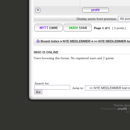
Display posts from previous:
Page
1
of
1
[ 3 posts ]
Board index
»
NYE MEDLEMMER
»
>> NYE MEDLEMMER kan 
WHO IS ONLINE
Users browsing this forum: No registered users and 2 guests
Search for:
Jump to:
Theme des
Powered by
phpBB
©
All