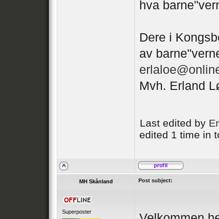
hva barne"verne
Dere i Kongsbe
av barne"verne
erlaloe@onlin
Mvh. Erland L
Last edited by
E
edited 1 time in t
Post subject:
MH Skånland
Superposter
Velkommen her