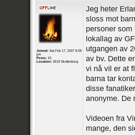
Jeg heter Erl
sloss mot barn
personer som 
lokallag av G
utgangen av 2
Joined:
Sat Feb 17, 2007 8:58
pm
av bv. Dette e
Posts:
10
Location:
3619 Skollenborg
vi nå vil er at 
barna tar kont
disse fanatiker
anonyme. De m
Videoen fra Vi
mange, den sie