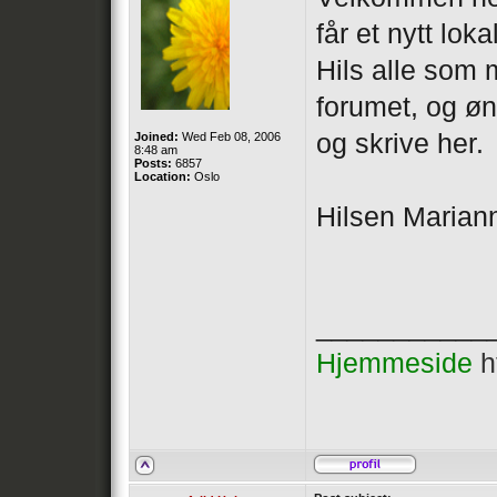
får et nytt loka
Hils alle som 
forumet, og ø
og skrive her.
Joined:
Wed Feb 08, 2006
8:48 am
Posts:
6857
Location:
Oslo
Hilsen Marian
___________
Hjemmeside
h