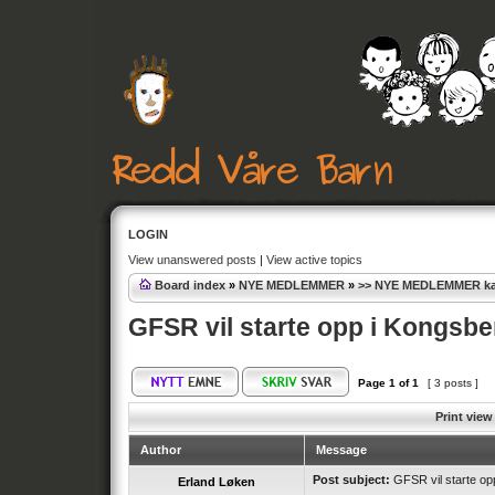
LOGIN
View unanswered posts
|
View active topics
Board index
»
NYE MEDLEMMER
»
>> NYE MEDLEMMER kan 
GFSR vil starte opp i Kongsb
Page
1
of
1
[ 3 posts ]
Print view
Author
Message
Post subject:
GFSR vil starte op
Erland Løken