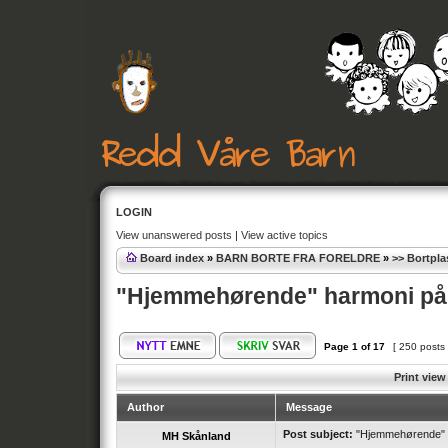
LOGIN
View unanswered posts
|
View active topics
Board index
»
BARN BORTE FRA FORELDRE
»
>> Bortpla
"Hjemmehørende" harmoni på 
Page
1
of
17
[ 250 posts
Print view
Author
Message
Post subject:
"Hjemmehørende" h
MH Skånland