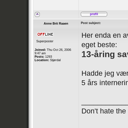
Post subject:
Anne Brit Raaen
Her enda en av
Superposter
eget beste:
Joined:
Thu Oct 26, 2006
13-åring sa
9:47 am
Posts:
1293
Location:
Stjørdal
Hadde jeg vært
5 års interner
___________
Don't hate th