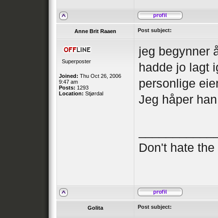
Post subject:
Anne Brit Raaen
jeg begynner å
Superposter
hadde jo lagt 
Joined:
Thu Oct 26, 2006
personlige eie
9:47 am
Posts:
1293
Location:
Stjørdal
Jeg håper han 
___________
Don't hate th
Post subject:
Golita