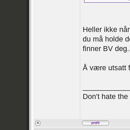
Heller ikke nå
du må holde de
finner BV deg.
Å være utsatt 
___________
Don't hate th