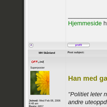
___________
Hjemmeside
h
Post subject:
MH Skånland
Superposter
Han med ga
"Politiet leter
andre uteoppd
Joined:
Wed Feb 08, 2006
8:48 am
Posts:
6857