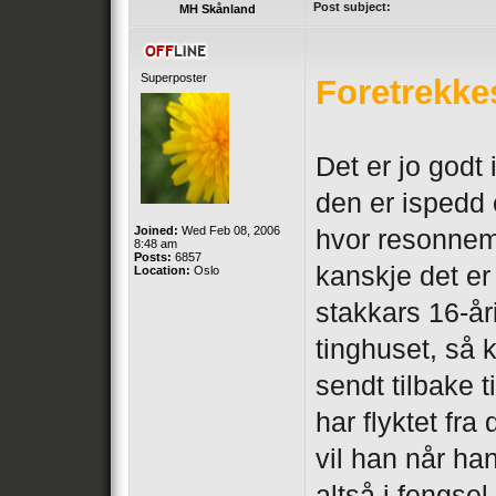
Post subject:
MH Skånland
Superposter
Foretrekkes
Det er jo godt 
den er ispedd e
Joined:
Wed Feb 08, 2006
hvor resonnem
8:48 am
Posts:
6857
kanskje det er 
Location:
Oslo
stakkars 16-år
tinghuset, så
sendt tilbake 
har flyktet fra
vil han når han 
altså i fengsel.