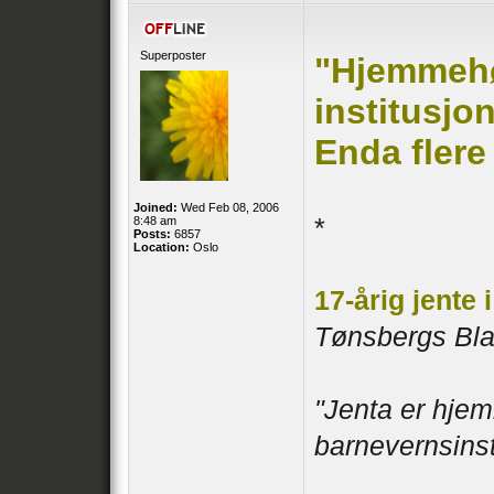
Superposter
"Hjemmehø
institusjo
Enda flere
Joined:
Wed Feb 08, 2006
*
8:48 am
Posts:
6857
Location:
Oslo
17-årig jente i
Tønsbergs Bl
"Jenta er hje
barnevernsinst