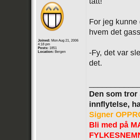
tatt!
For jeg kunne g
hvem det gass
Joined:
Mon Aug 21, 2006
4:18 pm
Posts:
1851
-Fy, det var s
Location:
Bergen
det.
___________
Den som tror a
innflytelse, h
Signer OPPRO
Bli med på
FYLKESNEM