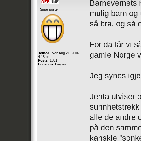
Barnevernets m
Superposter
mulig barn og t
så bra, og så
For da får vi s
gamle Norge vi
Joined:
Mon Aug 21, 2006
4:18 pm
Posts:
1851
Location:
Bergen
Jeg synes igjen
Jenta utviser b
sunnhetstrekk 
alle de andre 
på den samme 
kanskje "sonke