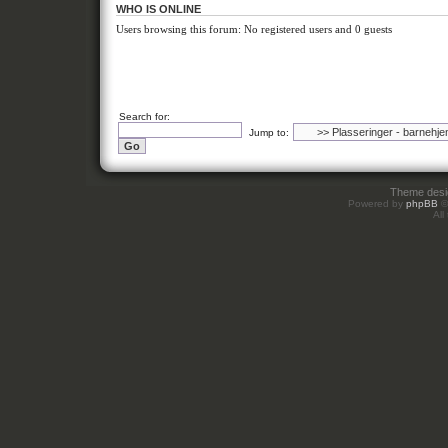
WHO IS ONLINE
Users browsing this forum: No registered users and 0 guests
Search for:
Jump to:
Theme des
Powered by
phpBB
©
All