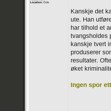
Location:
Oslo
Kanskje det ka
ute. Han utfør
har tilhold et
tvangsholdes p
kanskje tvert 
produserer som
resultater. Of
øket kriminalit
Ingen spor et