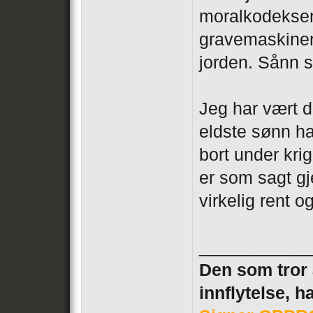
moralkodeksen,
gravemaskine
jorden. Sånn 
Jeg har vært d
eldste sønn ha
bort under kri
er som sagt gj
virkelig rent o
___________
Den som tror a
innflytelse, h