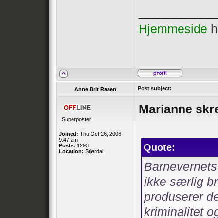
___________
Hjemmeside
h
Post subject:
Anne Brit Raaen
Marianne skr
Superposter
Joined:
Thu Oct 26, 2006
9:47 am
Quote:
Posts:
1293
Location:
Stjørdal
Barnevernets
ikke særlig br
produserer de
kriminalitet o