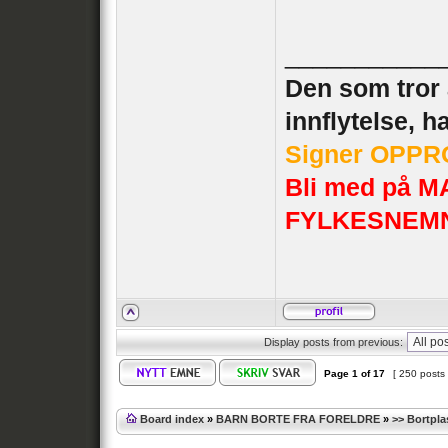
___________
Den som tror a
innflytelse, h
Signer OPPRO
Bli med på
FYLKESNEM
Display posts from previous:
Page
1
of
17
[ 250 posts
Board index
»
BARN BORTE FRA FORELDRE
»
>> Bortpla