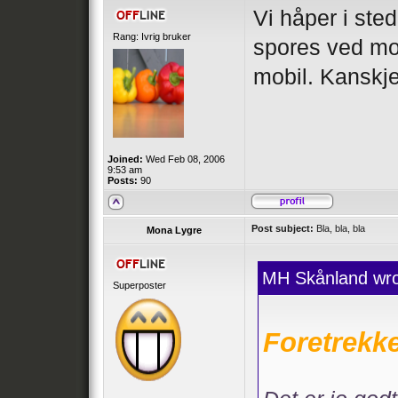
Vi håper i ste
Rang: Ivrig bruker
spores ved mob
mobil. Kanskje 
Joined:
Wed Feb 08, 2006
9:53 am
Posts:
90
Post subject:
Bla, bla, bla
Mona Lygre
MH Skånland wro
Superposter
Foretrekke