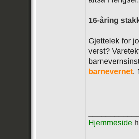
16-åring stak
Gjettelek for 
verst? Varetek
barnevernsins
barnevernet
.
___________
Hjemmeside
h