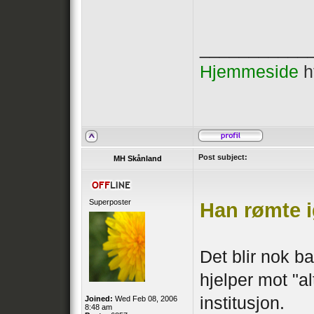
___________
Hjemmeside
h
Post subject:
MH Skånland
Superposter
Han rømte i
Det blir nok ba
hjelper mot "al
institusjon.
Joined:
Wed Feb 08, 2006
8:48 am