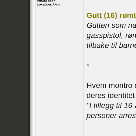
Posts:
6857
Location:
Oslo
Gutt (16) røm
Gutten som nat
gasspistol, røm
tilbake til bar
*
Hvem montro er
deres identitet
"I tillegg til 
personer arres