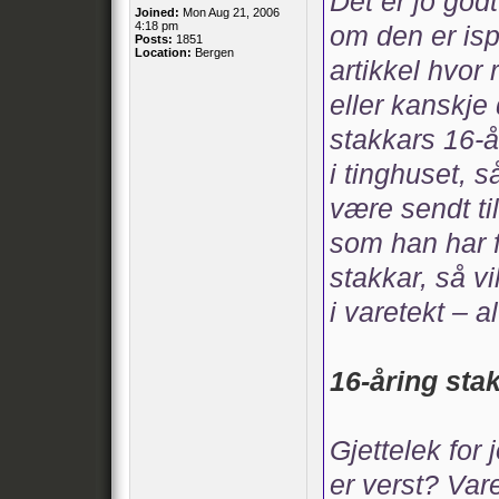
Det er jo godt
Joined:
Mon Aug 21, 2006
4:18 pm
om den er isp
Posts:
1851
Location:
Bergen
artikkel hvor
eller kanskje 
stakkars 16-å
i tinghuset, 
være sendt ti
som han har f
stakkar, så vi
i varetekt – a
16-åring sta
Gjettelek for
er verst? Var