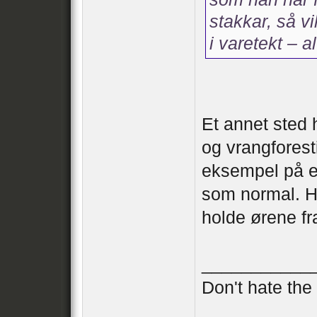
stakkar, så vi
i varetekt – a
Et annet sted 
og vrangforesti
eksempel på en
som normal. Hv
holde ørene f
___________
Don't hate th