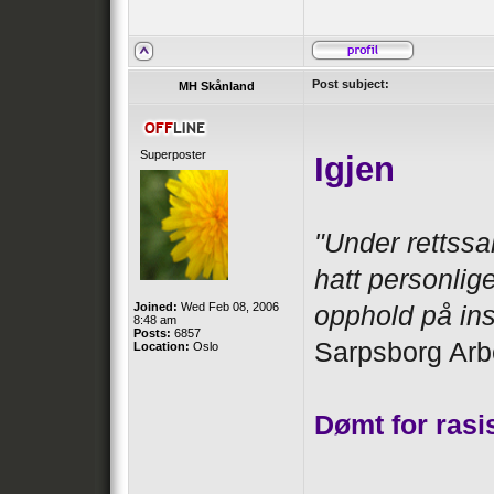
Post subject:
MH Skånland
Superposter
Igjen
"Under rettssa
hatt personlige
Joined:
Wed Feb 08, 2006
opphold på ins
8:48 am
Posts:
6857
Sarpsborg Arb
Location:
Oslo
Dømt for rasi