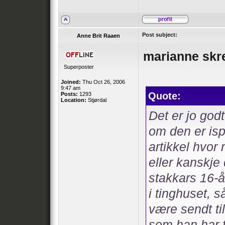
Post subject:
Anne Brit Raaen
marianne skr
Superposter
Joined:
Thu Oct 26, 2006
9:47 am
Quote:
Posts:
1293
Location:
Stjørdal
Det er jo godt
om den er isp
artikkel hvor
eller kanskje 
stakkars 16-å
i tinghuset, 
være sendt ti
som han har f