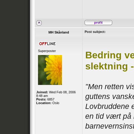
Post subject:
MH Skånland
Superposter
Bedring ve
slektning -
"Men retten vi
Joined:
Wed Feb 08, 2006
guttens vanske
8:48 am
Posts:
6857
Location:
Oslo
Lovbruddene er
en tid vært på
barnevernsinst