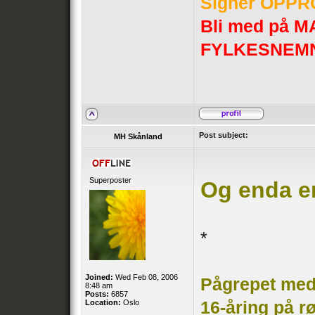
Signer OPPRO
Bli med på
FYLKESNEM
Post subject:
MH Skånland
Superposter
Og enda e
*
Joined:
Wed Feb 08, 2006
Pågrepet me
8:48 am
Posts:
6857
Location:
Oslo
16-åring på 