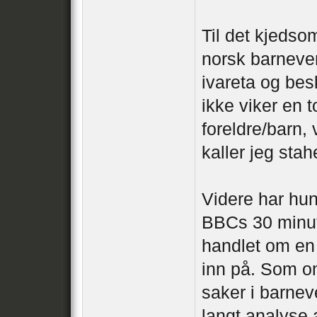
Til det kjedso
norsk barnevern
ivareta og bes
ikke viker en 
foreldre/barn,
kaller jeg stah
Videre har hun 
BBCs 30 minutt
handlet om en 
inn på. Som om
saker i barnev
langt analyse 