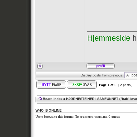
___________
Hjemmeside
h
Display posts from previous:
Page
1
of
1
[ 2 posts ]
Board index
»
HJØRNESTEINER I SAMFUNNET ("bak" lover
WHO IS ONLINE
Users browsing this forum: No registered users and 0 guests