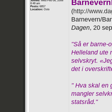
Barnevern
Joined:
Wed Feb 08, 2006
8:48 am
Posts:
6857
Location:
Oslo
(
http://www.d
Barnevern/Bar
Dagen
, 20 se
"Så er barne-o
Helleland ute 
selvskryt. «Je
det i overskrift
" Hva skal en 
mangler selvkr
statsråd."