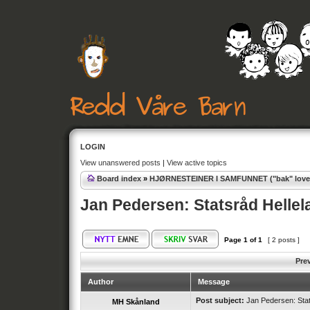
LOGIN
View unanswered posts
|
View active topics
Board index
»
HJØRNESTEINER I SAMFUNNET ("bak" lover
Jan Pedersen: Statsråd Hellel
Page
1
of
1
[ 2 posts ]
Pre
Author
Message
Post subject:
Jan Pedersen: Stat
MH Skånland