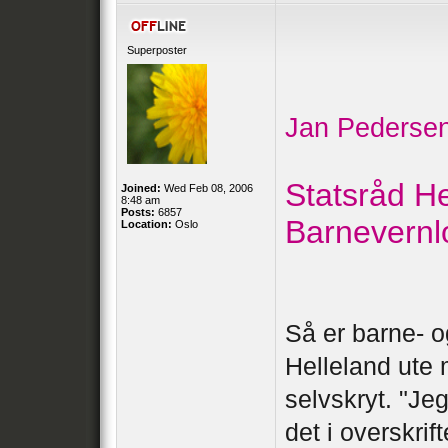
Superposter
Jan Pederse
Statsråd He
Joined:
Wed Feb 08, 2006
8:48 am
Posts:
6857
Barnevernl
Location:
Oslo
Så er barne- o
Helleland ute 
selvskryt. "Jeg
det i overskrift