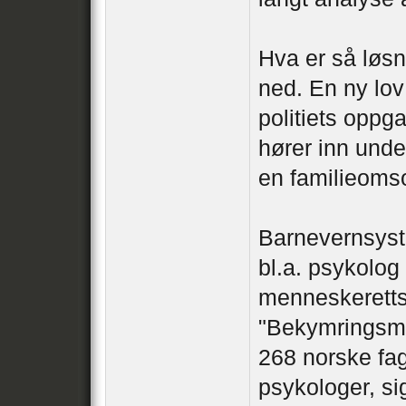
Hva er så løs
ned. En ny lov
politiets oppg
hører inn unde
en familieomso
Barnevernsyste
bl.a. psykolog
menneskeretts
"Bekymringsme
268 norske fag
psykologer, s