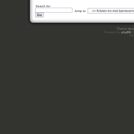
Search for:
Jump to:
Theme des
Powered by
phpBB
©
All