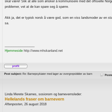
skal være! Slik at alle som ønsker å kommunisere med det offisielle Nor
problemer, vet at de kan spare seg å spørre.
Akk ja, det er typisk norsk å være god, som en viss landsmoder av en sta
sa.
_________________
Hjemmeside
http://www.mhskanland.net
Post subject:
Re: Barnepsykiater med lager av overgrepsbilder av barn
Post
Linda Merete Skarnes, sosionom og barnevernsleder:
Hellelands fraser om barnevern
Aftenposten
, 26 august 2018