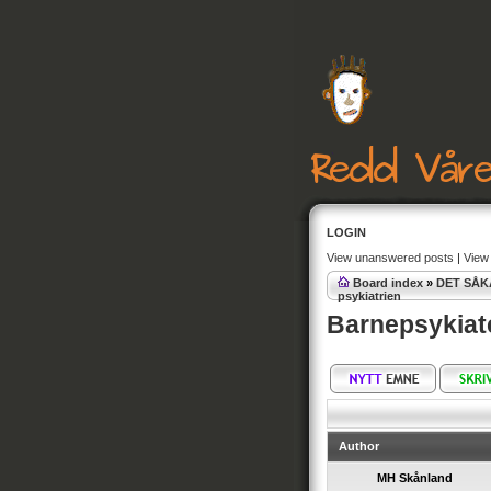
LOGIN
View unanswered posts
|
View 
Board index
»
DET SÅK
psykiatrien
Barnepsykiate
Author
MH Skånland