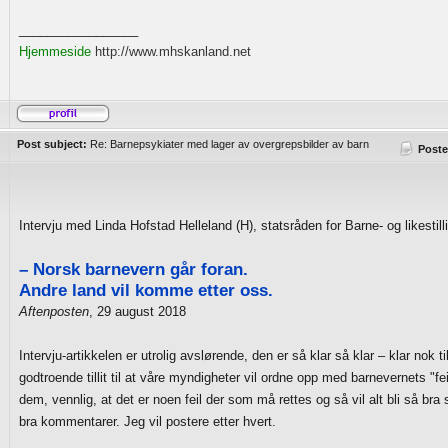
_________________
Hjemmeside
http://www.mhskanland.net
Post subject:
Re: Barnepsykiater med lager av overgrepsbilder av barn
Poste
Intervju med Linda Hofstad Helleland (H), statsråden for Barne- og likestil
– Norsk barnevern går foran.
Andre land vil komme etter oss.
Aftenposten
, 29 august 2018
Intervju-artikkelen er utrolig avslørende, den er så klar så klar – klar nok til
godtroende tillit til at våre myndigheter vil ordne opp med barnevernets "fei
dem, vennlig, at det er noen feil der som må rettes og så vil alt bli så br
bra kommentarer. Jeg vil postere etter hvert.