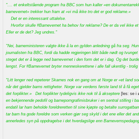
".... et enkeltstående program fra BBC som hun kaller «en dokumentarre
barnevernet» trekker hun fram at »vi må ikke tro det er god reklame.»
Det er en interessant uttalelse.
Hvorfor skulle #Barnevernet ha behov for reklame? De er da vel ikke et
Eller er de det? Jeg undres."
"Nei, barneministeren valgte ikke å la en gylden anledning gå fra seg. H
journalisten fra BBC, fordi da hadde regjeringen blitt både nødt og tvunget t
steget det er å legge ned barnevernet i den form det er i dag. Og det burde
lengst. For #Barnevernet bryter menneskerettene i alle fall ukentlig - trolig 
"Litt lenger ned repeterer Skarnes nok en gang om at Norge er «et land so
når det gjelder barns rettigheter. Norge var verdens første land til å få e
det forplikter.» Det forplikter tydeligvis ikke nok til å akseptere
[les: se i
en bekjennende pedofil og barneporngrafimisbruker i en sentral stilling i 
endatil lar ham beholde foreldreretten til sine kjøpte og betalte surrogatba
tar barn fra gode foreldre som verken gjør seg skyld i det ene eller det andre
annerledes syn på oppdragelse i det hverdagslige enn Barnevernspedago