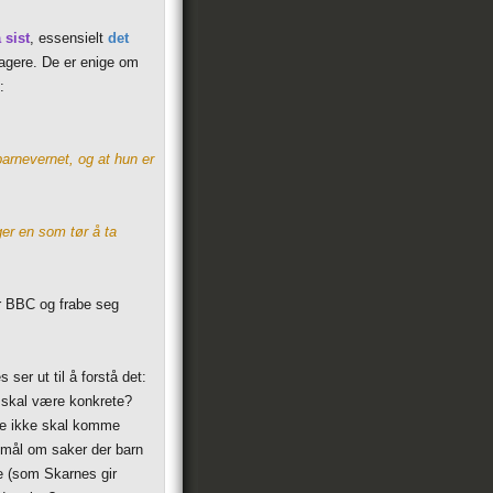
 sist
, essensielt
det
agere. De er enige om
:
arnevernet, og at hun er
er en som tør å ta
er BBC og frabe seg
ser ut til å forstå det:
 skal være konkrete?
 de ikke skal komme
smål om saker der barn
re (som Skarnes gir