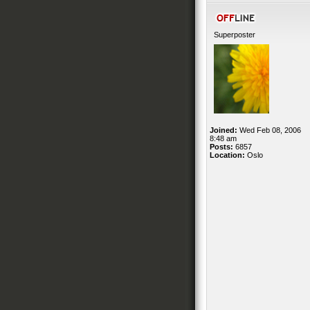
Superposter
Joined:
Wed Feb 08, 2006
8:48 am
Posts:
6857
Location:
Oslo