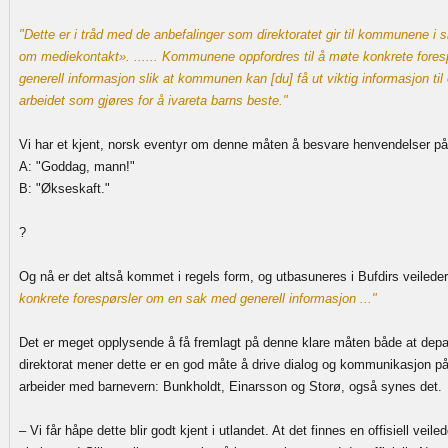
"Dette er i tråd med de anbefalinger som direktoratet gir til kommunene i 
om mediekontakt». ...... Kommunene oppfordres til å møte konkrete fore
generell informasjon slik at kommunen kan [du] få ut viktig informasjon til
arbeidet som gjøres for å ivareta barns beste."
Vi har et kjent, norsk eventyr om denne måten å besvare henvendelser på
A: "Goddag, mann!"
B: "Økseskaft."
?
Og nå er det altså kommet i regels form, og utbasuneres i Bufdirs veilede
konkrete forespørsler om en sak med generell informasjon ..."
Det er meget opplysende å få fremlagt på denne klare måten både at dep
direktorat mener dette er en god måte å drive dialog og kommunikasjon på
arbeider med barnevern: Bunkholdt, Einarsson og Storø, også synes det.
– Vi får håpe dette blir godt kjent i utlandet. At det finnes en offisiell veil