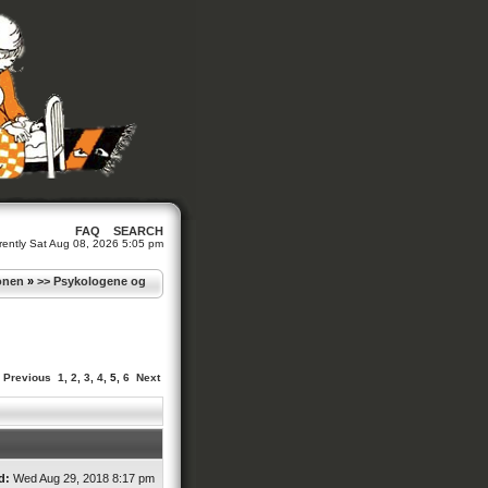
FAQ
SEARCH
urrently Sat Aug 08, 2026 5:05 pm
jonen
»
>> Psykologene og
Previous
1
,
2
,
3
,
4
,
5
,
6
Next
d:
Wed Aug 29, 2018 8:17 pm