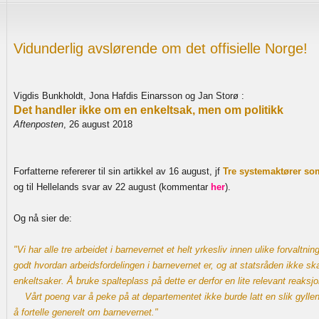
Vidunderlig avslørende om det offisielle Norge!
Vigdis Bunkholdt, Jona Hafdis Einarsson og Jan Storø :
Det handler ikke om en enkeltsak, men om politikk
Aftenposten
, 26 august 2018
Forfatterne refererer til sin artikkel av 16 august, jf
Tre systemaktører so
og til Hellelands svar av 22 august (kommentar
her
).
Og nå sier de:
"Vi har alle tre arbeidet i barnevernet et helt yrkesliv innen ulike forvaltni
godt hvordan arbeidsfordelingen i barnevernet er, og at statsråden ikke ska
enkeltsaker. Å bruke spalteplass på dette er derfor en lite relevant reaksj
Vårt poeng var å peke på at departementet ikke burde latt en slik gyllen 
å fortelle generelt om barnevernet."