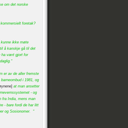
kke om det norske
 kommersielt foretak?
un kunne ikke møte
il å kanskje gå til det
 ha vært gjort for
daglig."
m er av de aller fremste
get barneombud i 1981, og
 øynene]
at man ansetter
barnevernssystemet - og
rn fra India, mens man
 - bare fordi de har litt
ger og Sosionomer. "