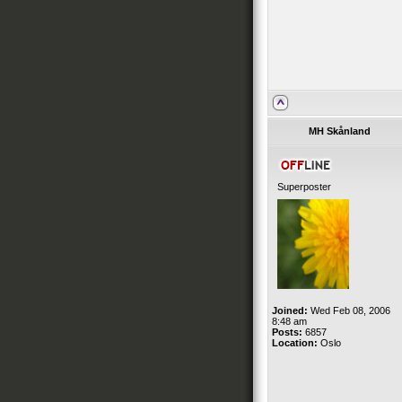
MH Skånland
Superposter
Joined:
Wed Feb 08, 2006
8:48 am
Posts:
6857
Location:
Oslo