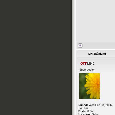
MH Skånland
Superposter
Joined:
Wed Feb 08, 2006
8:48 am
Posts:
6857
Location:
Oslo