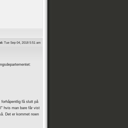
d:
Tue Sep 04, 2018 5:51 am
lingsdepartementet:
 forhåpentlig få slutt på
l" hvis man bare får vist
a så. Det er kommet noen