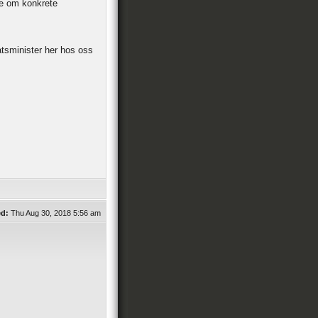
ge om konkrete
tsminister her hos oss
ed:
Thu Aug 30, 2018 5:56 am