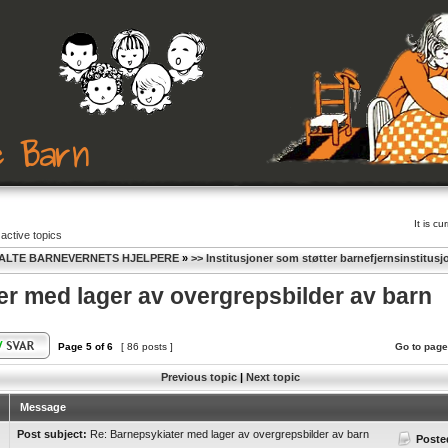
It is c
active topics
ALTE BARNEVERNETS HJELPERE
»
>> Institusjoner som støtter barnefjernsinstitus
r med lager av overgrepsbilder av barn
Page
5
of
6
[ 86 posts ]
Go to page
Previous topic
|
Next topic
Message
Post subject:
Re: Barnepsykiater med lager av overgrepsbilder av barn
Poste