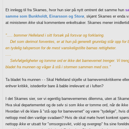
Et innlegg til fra Skarnes, hvor hun sier på nytt omtrent det samme hun
sa
samme som Bunkholdt, Einarsson og Storø
, skjønt Skarnes er enda v
at ministeren
ikke
skal kommentere enkeltsaker. Skarnes mener imidlertid
"..... bommer Helleland i sitt forsøk på forsvar og forklaring.
Det som derimot forventes, er at hun på generelt grunnlag står opp for b
en tydelig talsperson for de mest vanskeligstilte barnas rettigheter.
.....
Selvfølgeligheter og tomme ord er ikke det barnevernet trenger. Vi treng
bladet fra munnen og våger å stå i stormen sammen med oss."
Ta bladet fra munnen - - Skal Helleland skjelle ut barnevernskritikerne ell
enhver kritikk, istedenfor bare å bable irrelevant ut i luften?
I det Skarnes sier, ser vi egentlig barnevernernes dilemma, uten at Skarnes 
Hva skal departementet og de selv si som ikke er tomme ord, når de ikke
Hvordan vil de klare å "stå opp for barnevernet" og være "tydelige", hvis
nettopp med den vanlige svadaen? Hvis de skal møte hvert konkret spør
nettopp
ikke
er utsatt for "omsorgssvikt, vold og overgrep" fra sine foreld