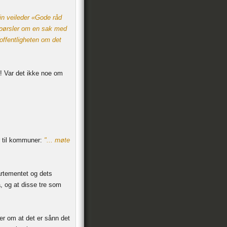
sin veileder «Gode råd
spørsler om en sak med
 offentligheten om det
! Var det ikke noe om
r til kommuner:
"... møte
artementet og dets
, og at disse tre som
eder om at det er sånn det