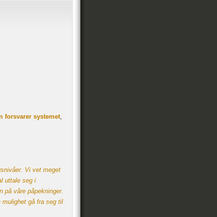
m forsvarer systemet
,
ngsnivåer. Vi vet meget
l uttale seg i
on på våre påpekninger.
mulighet gå fra seg til