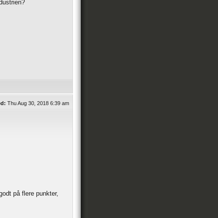
ndustrien?
ed:
Thu Aug 30, 2018 6:39 am
godt på flere punkter,