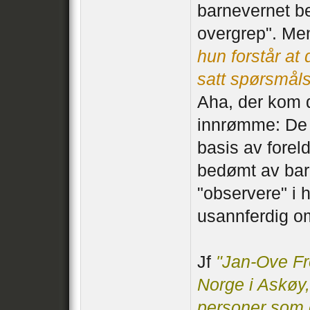
barnevernet be
overgrep". Men
hun forstår at
satt spørsmåls
Aha, der kom de
innrømme: De 
basis av foreld
bedømt av barn
"observere" i 
usannferdig om 
Jf
"Jan-Ove Fr
Norge i Askøy, 
personer som e