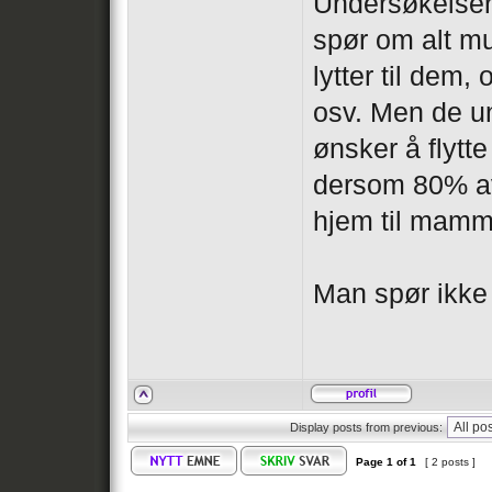
Undersøkelser
spør om alt mu
lytter til dem
osv. Men de un
ønsker å flytte
dersom 80% av 
hjem til mamm
Man spør ikke 
Display posts from previous:
Page
1
of
1
[ 2 posts ]