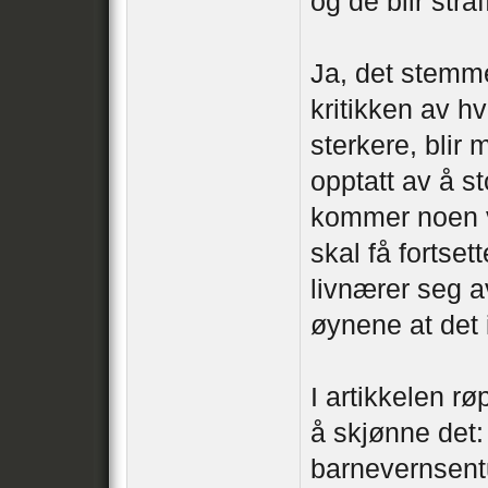
og de blir stra
Ja, det stemme
kritikken av hv
sterkere, blir
opptatt av å st
kommer noen v
skal få fortse
livnærer seg av
øynene at det i
I artikkelen r
å skjønne det:
barnevernsentu