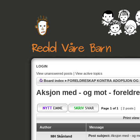
LOGIN
View unanswered posts
|
View active topics
Board index
»
FORELDRESKAP KONTRA ADOPSJON OG
Aksjon med - og mot - foreldr
Page
1
of
1
[ 2 posts ]
Print view
Author
Message
Post subject:
Aksjon med - og mo
MH Skånland