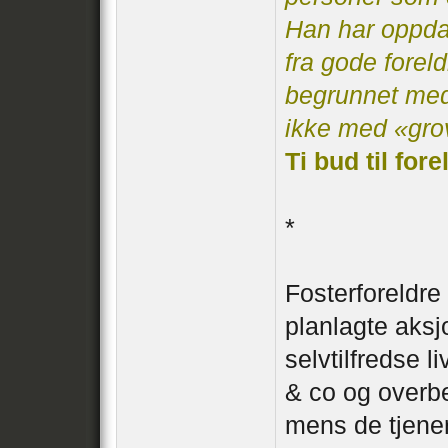
Han har oppda
fra gode foreld
begrunnet me
ikke med «gro
Ti bud til fo
*
Fosterforeldre
planlagte aksj
selvtilfredse l
& co og overb
mens de tjene