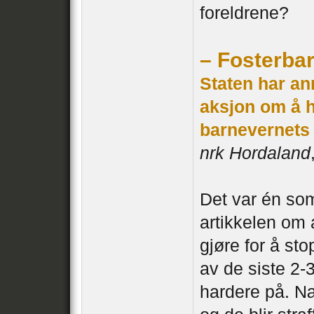
foreldrene?
– Fosterbar
Staten har an
aksjon om å h
barnevernets
nrk Hordaland
Det var én som
artikkelen om a
gjøre for å st
av de siste 2
hardere på. 