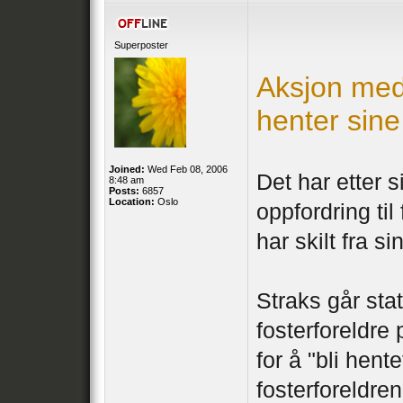
Superposter
Aksjon med
henter sin
Joined:
Wed Feb 08, 2006
Det har etter 
8:48 am
Posts:
6857
Location:
Oslo
oppfordring til
har skilt fra s
Straks går stat
fosterforeldre 
for å "bli hent
fosterforeldren