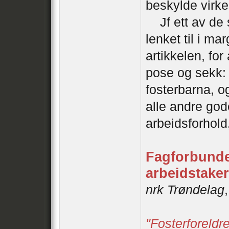
beskylde virke
Jf ett av de s
lenket til i ma
artikkelen, for
pose og sekk: 
fosterbarna, o
alle andre god
arbeidsforhold
Fagforbundet
arbeidstake
nrk Trøndelag
"Fosterforeldre