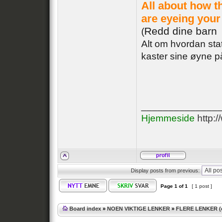
All about how 
are eyeing your
Redd dine barn
(
Alt om hvordan stat
kaster sine øyne p
______________
Hjemmeside
http:
Display posts from previous:
Page
1
of
1
[ 1 post ]
Board index
»
NOEN VIKTIGE LENKER
»
FLERE LENKER (o