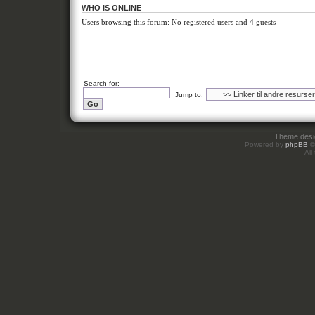
WHO IS ONLINE
Users browsing this forum: No registered users and 4 guests
Search for:
Jump to:
Theme des
Powered by
phpBB
©
All