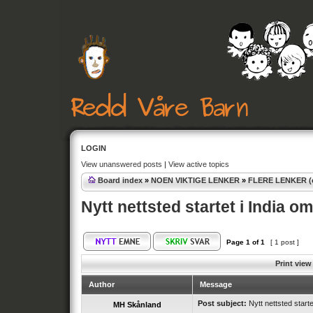
LOGIN
View unanswered posts
|
View active topics
Board index
»
NOEN VIKTIGE LENKER
»
FLERE LENKER (o
Nytt nettsted startet i India o
Page
1
of
1
[ 1 post ]
Print view
Author
Message
Post subject:
Nytt nettsted starte
MH Skånland