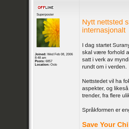
Superposter
Nytt nettsted s
internasjonalt
I dag startet Suran
skal være forhold a
Joined:
Wed Feb 08, 2006
8:48 am
satt i verk av mynd
Posts:
6857
Location:
Oslo
rundt om i verden.
Nettstedet vil ha fo
aspekter, og likes
trender, fra flere ul
Språkformen er en
Save Your Chi