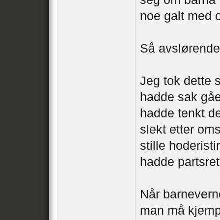
noe galt med o
Så avslørende 
Jeg tok dette 
hadde sak gåe
hadde tenkt det
slekt etter o
stille hoderist
hadde partsret
Når barneverne
man må kjempe 