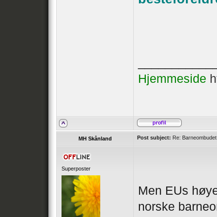
___________
Hjemmeside
h
Post subject:
Re: Barneombudet ui
MH Skånland
Superposter
Men EUs høyes
norske barneo