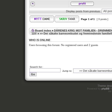
Display posts from previous:
Page
1
of
1
[ 3 posts ]
Board index
»
DÅRENES KRIG MOT FAMILIEN - DRØMME
110!
»
>> Det såkalte barneombudet og fremtredende familief
WHO IS ONLINE
Users browsing this forum: No registered users and 2 guests
Search for:
Jump to:
Theme des
Powered by
phpBB
©
All