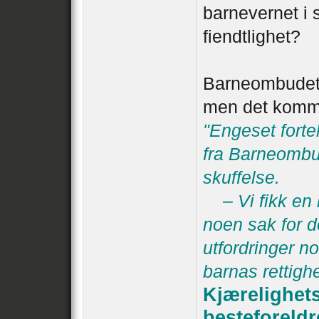
barnevernet i s
fiendtlighet?
Barneombudet 
men det kommer
"Engeset fortel
fra Barneombud
skuffelse.
– Vi fikk en k
noen sak for d
utfordringer 
barnas rettighe
Kjærelighet
besteforeldr