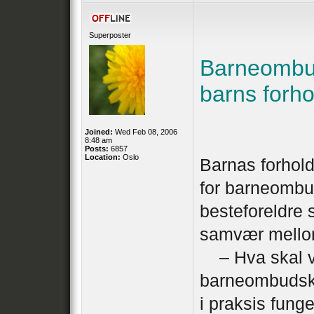
Superposter
Barneombud
barns forhol
Joined:
Wed Feb 08, 2006
8:48 am
Posts:
6857
Location:
Oslo
Barnas forhold 
for barneombud
besteforeldre s
samvær mellom
– Hva skal vå
barneombudsko
i praksis fung