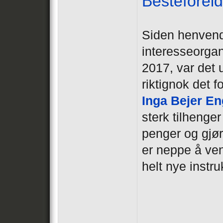
Besteforeld
Siden henvend
interesseorgan
2017, var det
riktignok det 
Inga Bejer E
sterk tilhenge
penger og gjør
er neppe å ven
helt nye instru