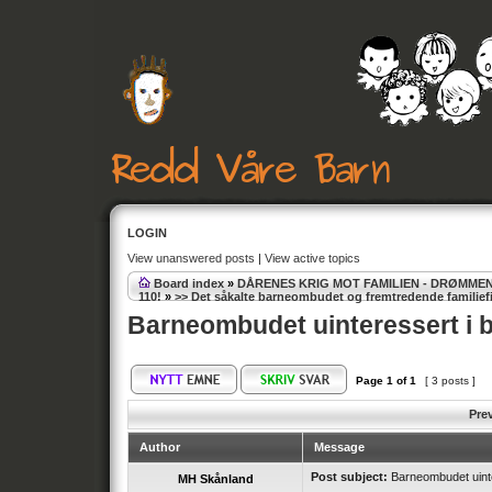
LOGIN
View unanswered posts
|
View active topics
Board index
»
DÅRENES KRIG MOT FAMILIEN - DRØMME
110!
»
>> Det såkalte barneombudet og fremtredende familief
Barneombudet uinteressert i ba
Page
1
of
1
[ 3 posts ]
Pre
Author
Message
Post subject:
Barneombudet uinter
MH Skånland