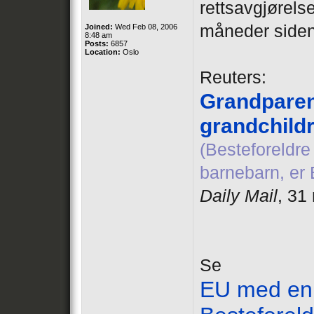
rettsavgjørels
måneder siden
Joined:
Wed Feb 08, 2006
8:48 am
Posts:
6857
Location:
Oslo
Reuters:
Grandparent
grandchildr
(Besteforeldre
barnebarn, er
Daily Mail
, 31
Se
EU med en 