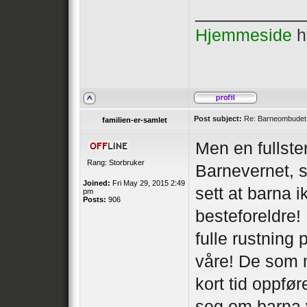
___________
Hjemmeside
h
Post subject:
Re: Barneombudet ui
familien-er-samlet
Men en fullste
Rang: Storbruker
Barnevernet, s
Joined:
Fri May 29, 2015 2:49
sett at barna 
pm
Posts:
906
besteforeldre!
fulle rustning
våre! De som m
kort tid oppfø
seg om barna 