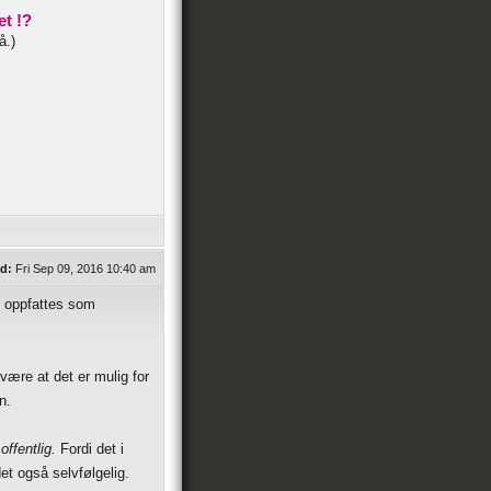
et !?
å.)
d:
Fri Sep 09, 2016 10:40 am
rt oppfattes som
ære at det er mulig for
n.
offentlig.
Fordi det i
et også selvfølgelig.