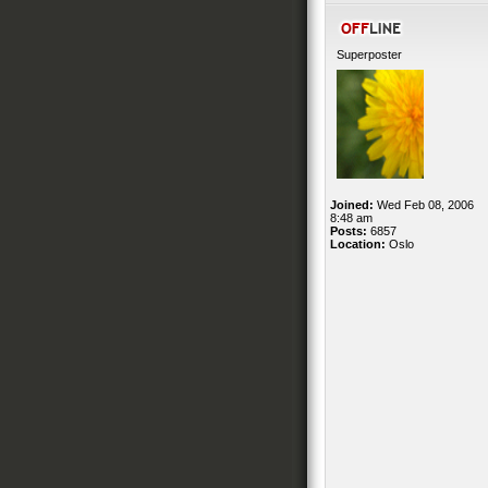
Superposter
Joined:
Wed Feb 08, 2006
8:48 am
Posts:
6857
Location:
Oslo