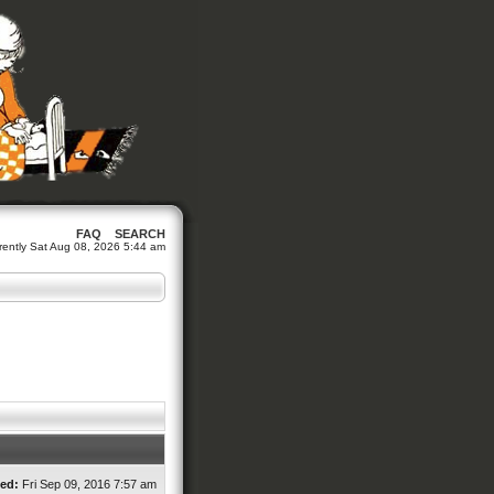
FAQ
SEARCH
urrently Sat Aug 08, 2026 5:44 am
ed:
Fri Sep 09, 2016 7:57 am