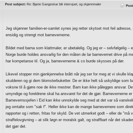
Post subject:
Re: Bjarte Gangeskar blir intervjuet, og skjønnmaler
Post
Jeg skjønner familien-er-samlet synes jeg retter skytset mot feil adresse, ell
ensidig og strengt mot barnevernerne.
Bildet med barna som klattmaler, er ubetalelig. Og jeg er – selvfølgelig – eni
Norge burde holdes ansvarlig for den måten de lar barnevernet drive på m
har kompetanse til. Og ja, barnevernerne & co burde skysses på dør.
Likevel stopper min gjenkjennelse brått når jeg ser for meg at vi skulle 
skulderen og gi dem blomsterbuketter. De er ikke helt så uskyldige som ba
voksne til å gjøre noe de ikke mestrer. Barn kan ikke pålegges ansvar. Det
umyndige og foreldrene skal ha ansvaret for det de gjør. Barnevernerne 
Barnevernssjefen i Eid kan ikke unnskylde seg med at det var så vanskeli
jeg omtalte som "sak f". Heller ikke kan de mange barnevernere som direk
rapporter og i retten, fritas for skyld. De vet utmerket godt – eller de "må v
straffelovgivning – at slik løgn er moralsk galt, og straffbart når det skad
det gjør det.