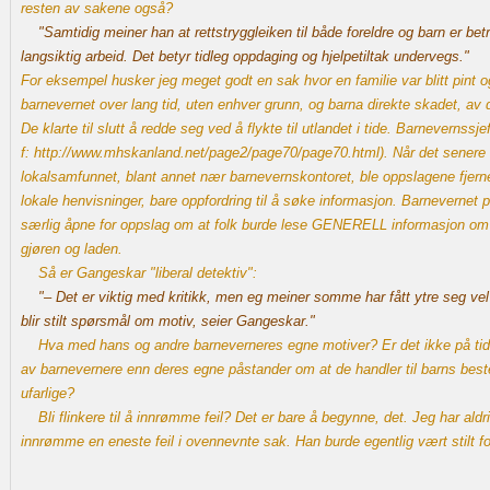
resten av sakene også?
"Samtidig meiner han at rettstryggleiken til både foreldre og barn er betr
langsiktig arbeid. Det betyr tidleg oppdaging og hjelpetiltak undervegs."
For eksempel husker jeg meget godt en sak hvor en familie var blitt pint o
barnevernet over lang tid, uten enhver grunn, og barna direkte skadet, a
De klarte til slutt å redde seg ved å flykte til utlandet i tide. Barnevernss
f:
http://www.mhskanland.net/page2/page70/page70.html
). Når det senere
lokalsamfunnet, blant annet nær barnevernskontoret, ble oppslagene fjerne
lokale henvisninger, bare oppfordring til å søke informasjon. Barnevernet p
særlig åpne for oppslag om at folk burde lese GENERELL informasjon om
gjøren og laden.
Så er Gangeskar "liberal detektiv":
"– Det er viktig med kritikk, men eg meiner somme har fått ytre seg vel 
blir stilt spørsmål om motiv, seier Gangeskar."
Hva med hans og andre barneverneres egne motiver? Er det ikke på tid
av barnevernere enn deres egne påstander om at de handler til barns beste
ufarlige?
Bli flinkere til å innrømme feil? Det er bare å begynne, det. Jeg har ald
innrømme en eneste feil i ovennevnte sak. Han burde egentlig vært stilt for