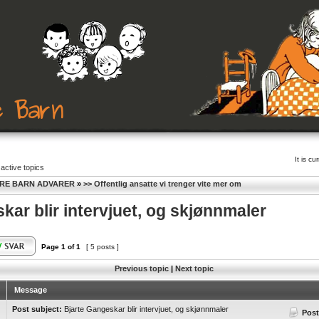
It is c
active topics
RE BARN ADVARER
»
>> Offentlig ansatte vi trenger vite mer om
kar blir intervjuet, og skjønnmaler
Page
1
of
1
[ 5 posts ]
Previous topic
|
Next topic
Message
Post subject:
Bjarte Gangeskar blir intervjuet, og skjønnmaler
Post