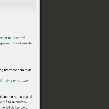
net tek born frå
angeskar, ope ut om den
r seg nærmest som myk
i meiner er rett, men
Feilene må rettes opp, de
 de må få økonomisk
e feil de har gjort.