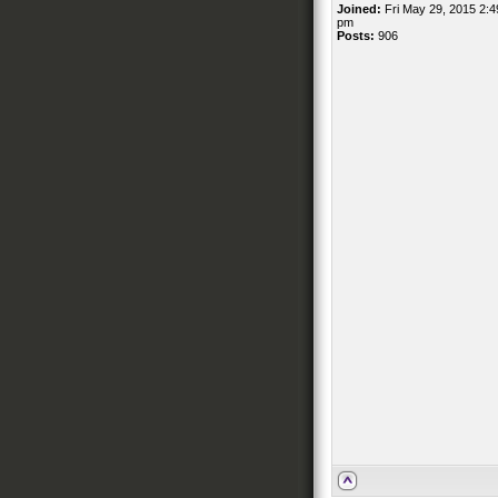
Joined:
Fri May 29, 2015 2:4
pm
Posts:
906