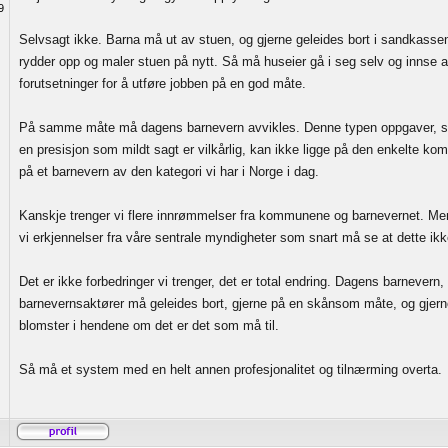
9
Selvsagt ikke. Barna må ut av stuen, og gjerne geleides bort i sandkasse
rydder opp og maler stuen på nytt. Så må huseier gå i seg selv og innse 
forutsetninger for å utføre jobben på en god måte.
På samme måte må dagens barnevern avvikles. Denne typen oppgaver, so
en presisjon som mildt sagt er vilkårlig, kan ikke ligge på den enkelte k
på et barnevern av den kategori vi har i Norge i dag.
Kanskje trenger vi flere innrømmelser fra kommunene og barnevernet. Men
vi erkjennelser fra våre sentrale myndigheter som snart må se at dette ikk
Det er ikke forbedringer vi trenger, det er total endring. Dagens barnevern
barnevernsaktører må geleides bort, gjerne på en skånsom måte, og gjer
blomster i hendene om det er det som må til.
Så må et system med en helt annen profesjonalitet og tilnærming overta.