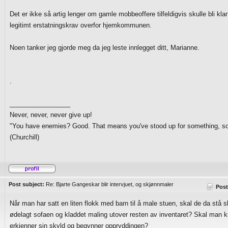
Det er ikke så artig lenger om gamle mobbeoffere tilfeldigvis skulle bli klar
legitimt erstatningskrav overfor hjemkommunen.
Noen tanker jeg gjorde meg da jeg leste innlegget ditt, Marianne.
.
_________________
Never, never, never give up!
"You have enemies? Good. That means you've stood up for something, som
(Churchill)
Post subject:
Re: Bjarte Gangeskar blir intervjuet, og skjønnmaler
Post
Når man har satt en liten flokk med barn til å male stuen, skal de da stå s
ødelagt sofaen og kladdet maling utover resten av inventaret? Skal man k
erkjenner sin skyld og begynner oppryddingen?