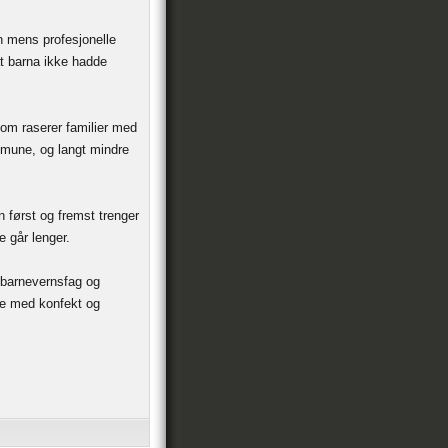
n mens profesjonelle
at barna ikke hadde
m raserer familier med
ommune, og langt mindre
 først og fremst trenger
e går lenger.
, barnevernsfag og
ne med konfekt og