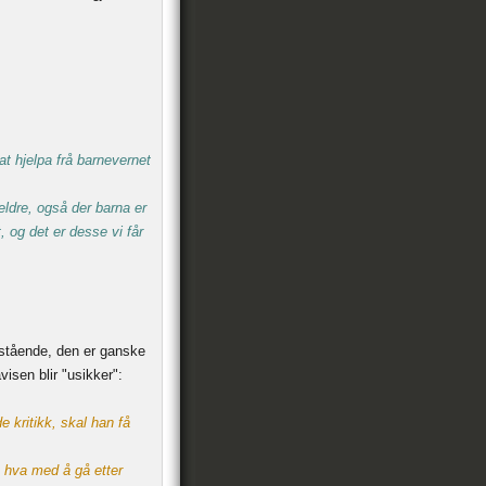
at hjelpa frå barnevernet
ldre, også der barna er
, og det er desse vi får
i stående, den er ganske
sen blir "usikker":
 kritikk, skal han få
 hva med å gå etter