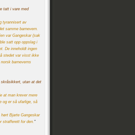
e tatt i vare med
g tyrannisert av
v det samme barnevern.
jefen var Gangeskar (sak
 ble satt opp oppslag i
t. De inneholdt ingen
å stedet var visst ikke
 norsk barneverns
skråsikkert, utan at det
e at man krever mere
 og er så ufarlige, så
ri hørt Bjarte Gangeskar
 strafferett for den.
"