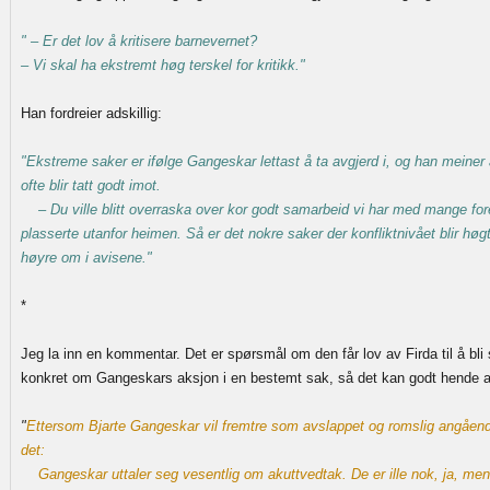
" – Er det lov å kritisere barnevernet?
– Vi skal ha ekstremt høg terskel for kritikk."
Han fordreier adskillig:
"Ekstreme saker er ifølge Gangeskar lettast å ta avgjerd i, og han meiner 
ofte blir tatt godt imot.
– Du ville blitt overraska over kor godt samarbeid vi har med mange fore
plasserte utanfor heimen. Så er det nokre saker der konfliktnivået blir høgt
høyre om i avisene."
*
Jeg la inn en kommentar. Det er spørsmål om den får lov av Firda til å bl
konkret om Gangeskars aksjon i en bestemt sak, så det kan godt hende avi
"
Ettersom Bjarte Gangeskar vil fremtre som avslappet og romslig angående
det:
Gangeskar uttaler seg vesentlig om akuttvedtak. De er ille nok, ja, men