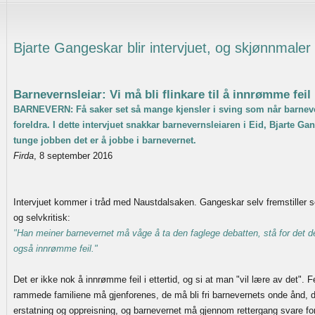
Bjarte Gangeskar blir intervjuet, og skjønnmaler
Barnevernsleiar: Vi må bli flinkare til å innrømme feil
BARNEVERN: Få saker set så mange kjensler i sving som når barnever
foreldra. I dette intervjuet snakkar barnevernsleiaren i Eid, Bjarte G
tunge jobben det er å jobbe i barnevernet.
Firda
, 8 september 2016
Intervjuet kommer i tråd med Naustdalsaken. Gangeskar selv fremstille
og selvkritisk:
"Han meiner barnevernet må våge å ta den faglege debatten, stå for det de
også innrømme feil."
Det er ikke nok å innrømme feil i ettertid, og si at man "vil lære av det". 
rammede familiene må gjenforenes, de må bli fri barnevernets onde ånd,
erstatning og oppreisning, og barnevernet må gjennom rettergang svare for d