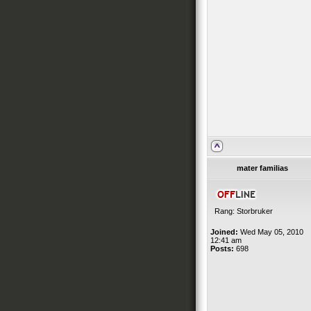
mater familias
Rang: Storbruker
Joined:
Wed May 05, 2010
12:41 am
Posts:
698