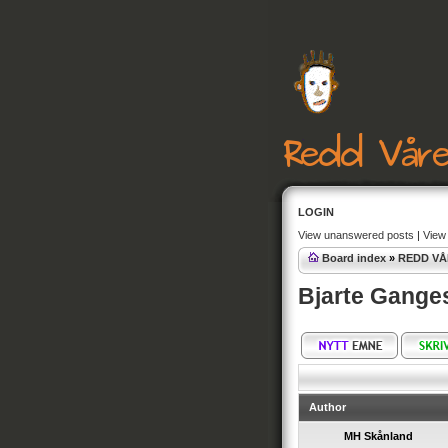
LOGIN
View unanswered posts
|
View 
Board index
»
REDD VÅ
Bjarte Ganges
Author
MH Skånland