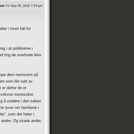
ed:
Fri Sep 09, 2016 7:24 pm
er i hvert fall for
g i at politikerne i
ed ting de overhode ikke
klappe dem nennsomt på
rn som blir satt av
 er derfor de er
er voksne mennesker.
g å vurdere i den saken
te lyver om familiene i
ite", som det heter i
er andre. Og skade andre,