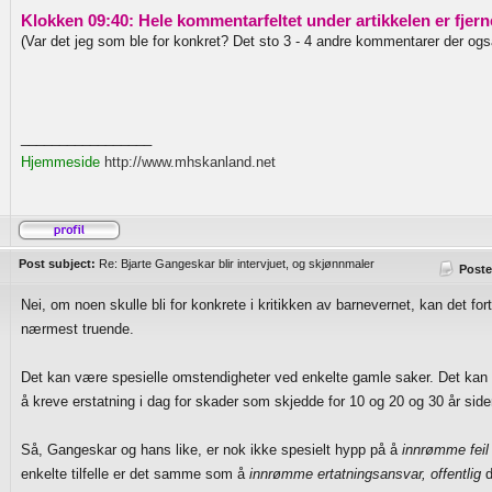
Klokken 09:40: Hele kommentarfeltet under artikkelen er fjern
(Var det jeg som ble for konkret? Det sto 3 - 4 andre kommentarer der ogs
_________________
Hjemmeside
http://www.mhskanland.net
Post subject:
Re: Bjarte Gangeskar blir intervjuet, og skjønnmaler
Poste
Nei, om noen skulle bli for konkrete i kritikken av barnevernet, kan det fo
nærmest truende.
Det kan være spesielle omstendigheter ved enkelte gamle saker. Det kan v
å kreve erstatning i dag for skader som skjedde for 10 og 20 og 30 år side
Så, Gangeskar og hans like, er nok ikke spesielt hypp på å
innrømme feil 
enkelte tilfelle er det samme som å
innrømme ertatningsansvar, offentlig
d