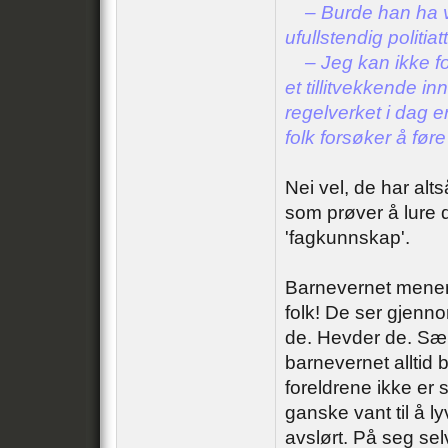
– Burde han ha væ
ufullstendig politiat
– Jeg kan ikke for
et tillitvekkende in
regelverket i dag er
folk forsøker å føre
Nei vel, de har alt
som prøver å lure 
'fagkunnskap'.
Barnevernet mener 
folk! De ser gjenn
de. Hevder de. Særl
barnevernet alltid 
foreldrene ikke er 
ganske vant til å ly
avslørt. På seg se