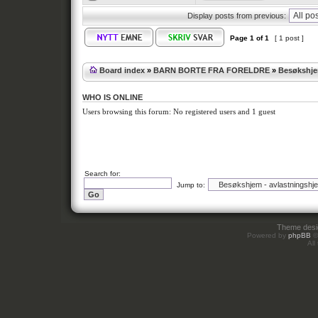
Display posts from previous:
Page
1
of
1
[ 1 post ]
Board index
»
BARN BORTE FRA FORELDRE
»
Besøkshje
WHO IS ONLINE
Users browsing this forum: No registered users and 1 guest
Search for:
Jump to:
Theme des
Powered by
phpBB
©
All