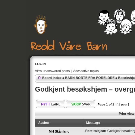
LOGIN
View unanswered posts
|
View active topics
Board index
»
BARN BORTE FRA FORELDRE
»
Besøkshje
Godkjent besøkshjem – overgr
Page
1
of
1
[ 1 post ]
Print view
Author
Message
Post subject:
Godkjent besøkshj
MH Skånland