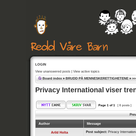
LOGIN
View unanswered posts
|
View active topics
Board index
»
BRUDD PÅ MENNESKERETTIGHETENE
»
>>
Privacy International viser tr
Page
1
of
1
[ 6 posts ]
Pre
Author
Message
Post subject:
Privacy Internation
Arild Holta