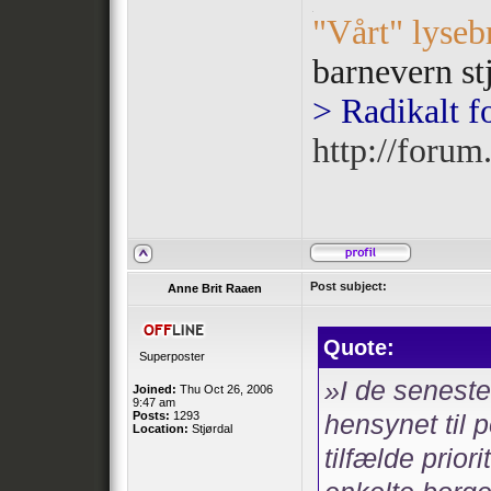
.
"Vårt" lyseb
barnevern st
> Radikalt f
http://forum.
Post subject:
Anne Brit Raaen
Quote:
Superposter
»I de seneste
Joined:
Thu Oct 26, 2006
9:47 am
Posts:
1293
hensynet til p
Location:
Stjørdal
tilfælde prior