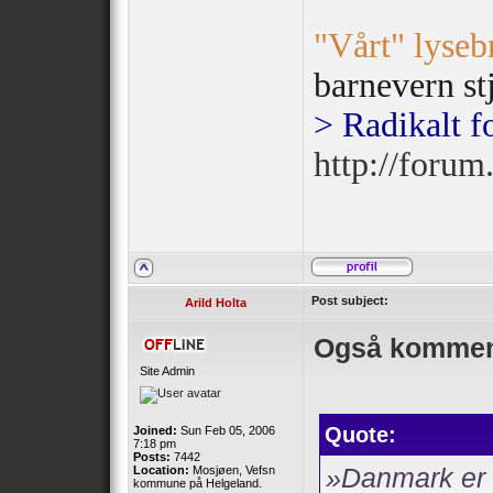
¯¯¯¯¯¯¯¯¯¯¯
.
"Vårt" lyseb
barnevern st
> Radikalt f
http://forum.
Post subject:
Arild Holta
Også kommente
Site Admin
Quote:
Joined:
Sun Feb 05, 2006
7:18 pm
Posts:
7442
Location:
Mosjøen, Vefsn
»Danmark er e
kommune på Helgeland.