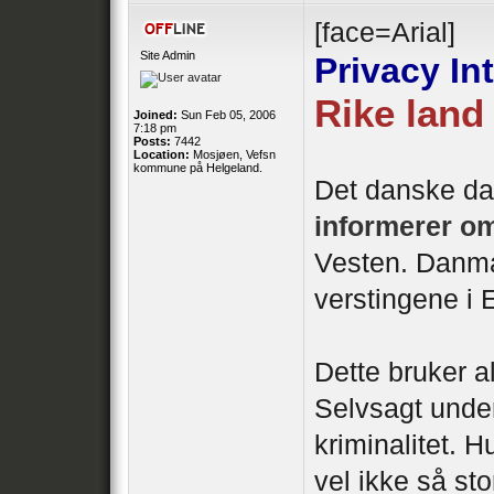
[face=Arial]
Site Admin
Privacy Int
Rike land
Joined:
Sun Feb 05, 2006
7:18 pm
Posts:
7442
Location:
Mosjøen, Vefsn
kommune på Helgeland.
Det danske da
informerer om
Vesten. Danma
verstingene i 
Dette bruker a
Selvsagt under
kriminalitet. H
vel ikke så st