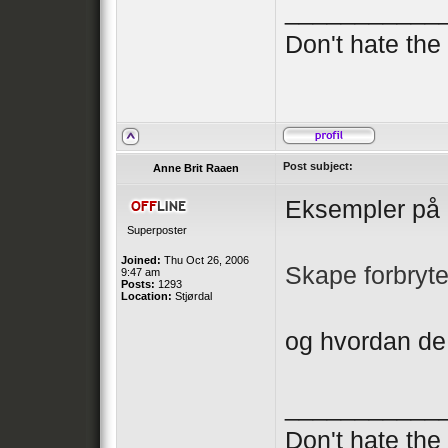
___________
Don't hate th
Post subject:
Anne Brit Raaen
Eksempler på 
Superposter
Joined:
Thu Oct 26, 2006
Skape forbryte
9:47 am
Posts:
1293
Location:
Stjørdal
og hvordan d
___________
Don't hate th