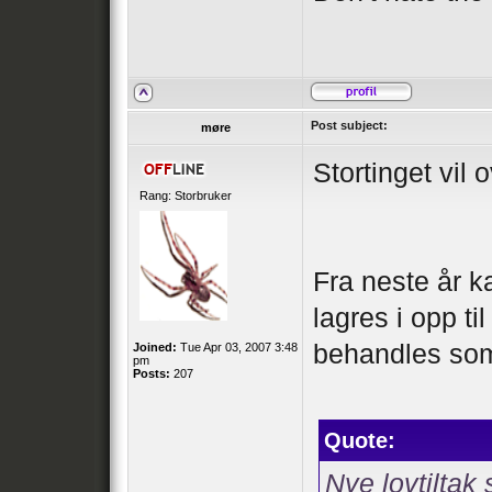
Post subject:
møre
Stortinget vil 
Rang: Storbruker
Fra neste år ka
lagres i opp ti
behandles som
Joined:
Tue Apr 03, 2007 3:48
pm
Posts:
207
Quote:
Nye lovtiltak 