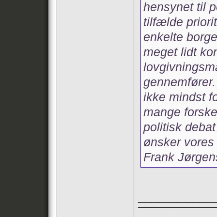
hensynet til p
tilfælde prior
enkelte borger
meget lidt ko
lovgivningsm
gennemfører.
ikke mindst 
mange forske
politisk debat
ønsker vores
Frank Jørgen
___________
¯¯¯¯¯¯¯¯¯¯¯