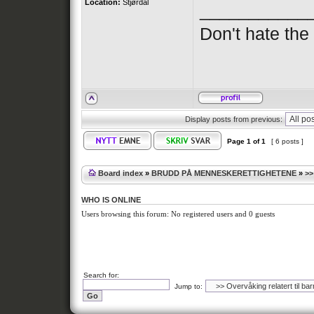
Location:
Stjørdal
___________
Don't hate th
Display posts from previous:
Page
1
of
1
[ 6 posts ]
Board index
»
BRUDD PÅ MENNESKERETTIGHETENE
»
>>
WHO IS ONLINE
Users browsing this forum: No registered users and 0 guests
Search for:
Jump to: