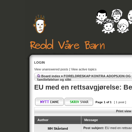
LOGIN
View unanswered posts
|
View active topics
Board index
»
FORELDRESKAP KONTRA ADOPSJON OG
familiefølelser og slikt
EU med en rettsavgjørelse: Bes
Page
1
of
1
[ 1 post ]
Print view
Author
Message
Post subject:
EU med en rettsavgj
MH Skånland