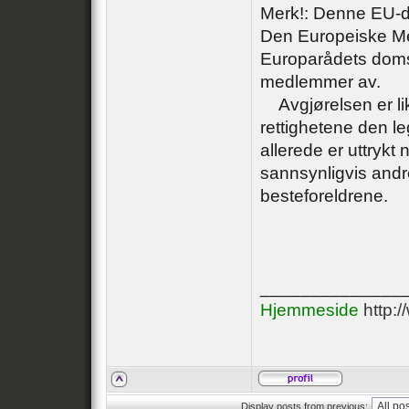
Merk!: Denne EU-do
Den Europeiske Me
Europarådets doms
medlemmer av.
Avgjørelsen er lik
rettighetene den le
allerede er uttrykt 
sannsynligvis andre)
besteforeldrene.
______________
Hjemmeside
http:
Display posts from previous: