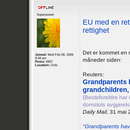
Superposter
EU med en rett
rettighet
Det er kommet en r
Joined:
Wed Feb 08, 2006
8:48 am
måneder siden:
Posts:
6857
Location:
Oslo
Reuters:
Grandparents h
grandchildren,
(Besteforeldre har 
domstols avgjørels
Daily Mail
, 31 mai
"Grandparents have 