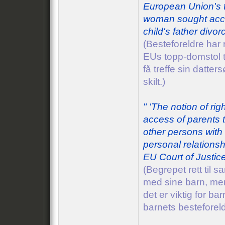
European Union's t
woman sought acce
child's father divor
(Besteforeldre har 
EUs topp-domstol t
få treffe sin datter
skilt.)
" 'The notion of rig
access of parents to
other persons with 
personal relationsh
EU Court of Justice
(Begrepet rett til s
med sine barn, me
det er viktig for ba
barnets besteforel