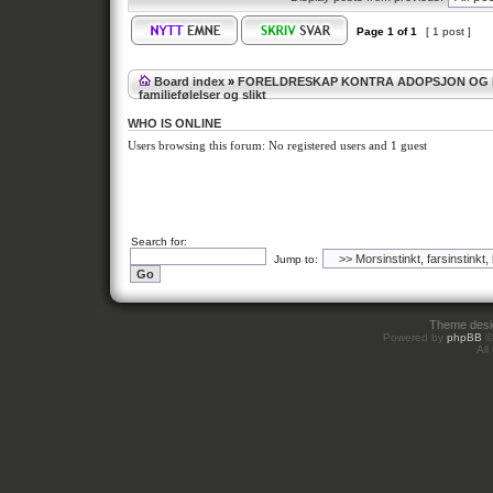
Page
1
of
1
[ 1 post ]
Board index
»
FORELDRESKAP KONTRA ADOPSJON OG
familiefølelser og slikt
WHO IS ONLINE
Users browsing this forum: No registered users and 1 guest
Search for:
Jump to:
Theme des
Powered by
phpBB
©
All