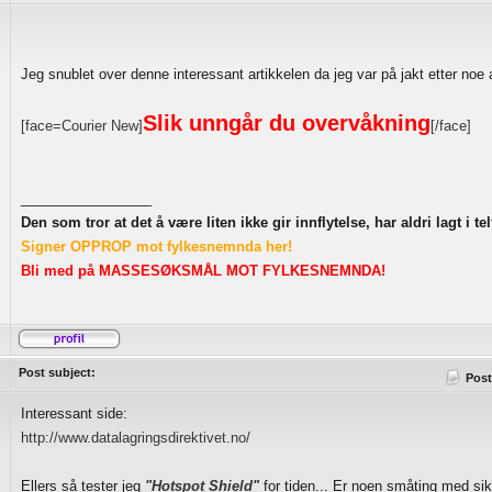
Jeg snublet over denne interessant artikkelen da jeg var på jakt etter noe 
Slik unngår du overvåkning
[face=Courier New]
[/face]
_________________
Den som tror at det å være liten ikke gir innflytelse, har aldri lagt i 
Signer OPPROP mot fylkesnemnda her!
Bli med på MASSESØKSMÅL MOT FYLKESNEMNDA!
Post subject:
Post
Interessant side:
http://www.datalagringsdirektivet.no/
Ellers så tester jeg
"Hotspot Shield"
for tiden... Er noen småting med si