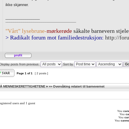
ikke skjønner.
_________________
¯¯¯¯¯¯¯¯¯¯¯¯¯¯¯¯¯¯¯¯¯¯¯¯¯¯¯¯¯¯¯¯¯¯¯
.
"Vårt" lysebrune-
mørkerøde
såkalte barnevern stjel
> Radikalt forum mot familiedestruksjon:
http://for
Display posts from previous:
Sort by
Page
1
of
1
[ 2 posts ]
Å MENNESKERETTIGHETENE
»
>> Overvåking relatert til barnevernet
egistered users and 1 guest
You
can
You
ca
You
ca
You
canno