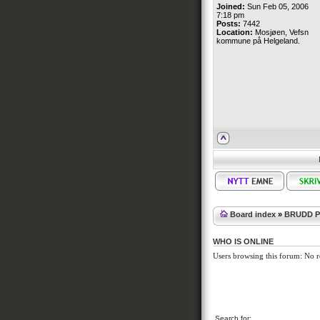
Joined:
Sun Feb 05, 2006
7:18 pm
Posts:
7442
Location:
Mosjøen, Vefsn
kommune på Helgeland.
Board index
»
BRUDD P
WHO IS ONLINE
Users browsing this forum: No r
Search for: