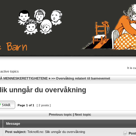
It is 
active topics
Å MENNESKERETTIGHETENE
»
>> Overvåking relatert til barnevernet
Slik unngår du overvåkning
Page
1
of
1
[ 2 posts ]
Previous topic
|
Next topic
Message
Post subject:
Teknofil.no: Slik unngår du overvåkning
Post