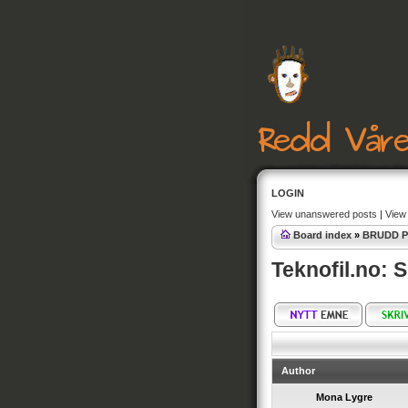
LOGIN
View unanswered posts
|
View 
Board index
»
BRUDD P
Teknofil.no: 
Author
Mona Lygre