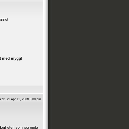
annet:
telt med mygg!
ed:
Sat Apr 12, 2008 6:00 pm
kkerheten som jeg enda