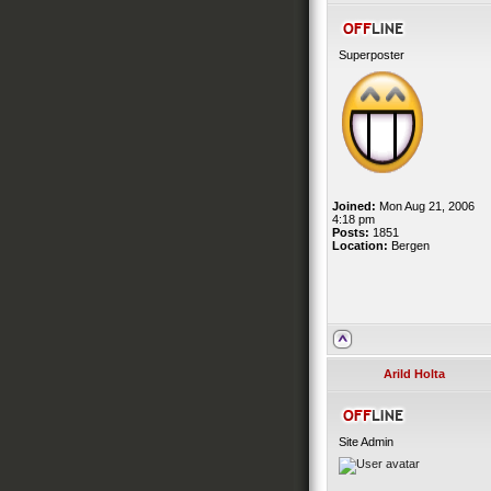
Superposter
Joined:
Mon Aug 21, 2006
4:18 pm
Posts:
1851
Location:
Bergen
Arild Holta
Site Admin