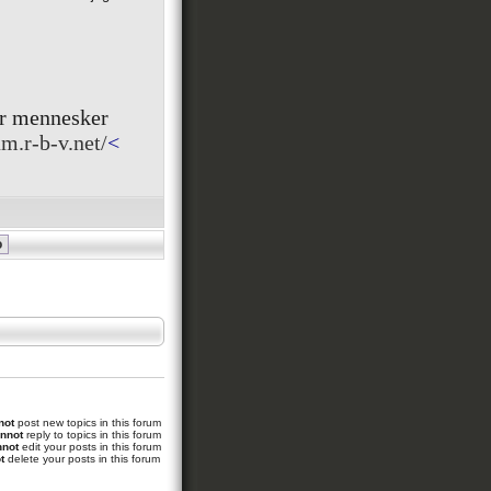
er mennesker
um.r-b-v.net/
<
not
post new topics in this forum
nnot
reply to topics in this forum
nnot
edit your posts in this forum
t
delete your posts in this forum