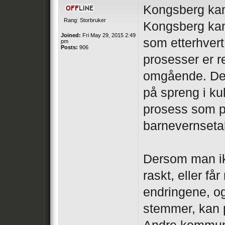
Kongsberg kan 
Rang: Storbruker
Kongsberg kan
Joined:
Fri May 29, 2015 2:49
som etterhvert 
pm
Posts:
906
prosesser er 
omgående. Derf
på spreng i ku
prosess som på
barnevernseta
Dersom man ik
raskt, eller få
endringene, o
stemmer, kan 