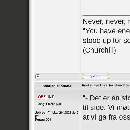
___________
Never, never, 
"You have ene
stood up for s
(Churchill)
Post subject:
Re: Familieråd ble 
familien-er-samlet
"- Det er en st
Rang: Storbruker
til side. Vi m
Joined:
Fri May 29, 2015 2:49
at vi ga fra oss
pm
Posts:
906