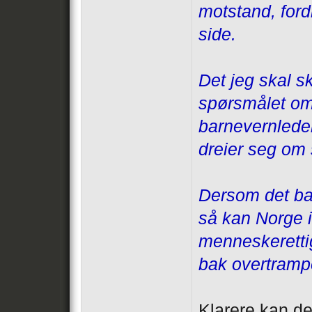
motstand, ford
side.
Det jeg skal s
spørsmålet om 
barnevernleder
dreier seg om 
Dersom det ba
så kan Norge i
menneskerettig
bak overtrampe
Klarere kan de