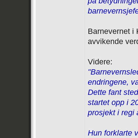
på betydningen
barnevernsjefe
Barnevernet i 
avvikende ver
Videre:
"Barnevernsled
endringene, va
Dette fant ste
startet opp i 
prosjekt i regi
Hun forklarte 