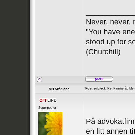
___________
Never, never, 
"You have ene
stood up for s
(Churchill)
Post subject:
Re: Familieråd ble 
MH Skånland
Superposter
På advokatfir
en litt annen ti