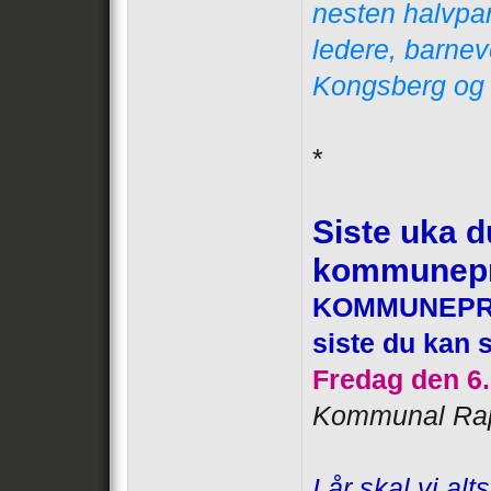
nesten halvpar
ledere, barnev
Kongsberg og I
*
Siste uka 
kommunepr
KOMMUNEPROF
siste du kan
Fredag den 6.
Kommunal Rap
I år skal vi al