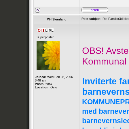
Post subject:
Re: Familieråd ble 
MH Skånland
Superposter
OBS! Avstem
Kommunal 
Joined:
Wed Feb 08, 2006
Inviterte fa
8:48 am
Posts:
6857
Location:
Oslo
barnevern
KOMMUNEPROFI
med barnever
barnevernsle