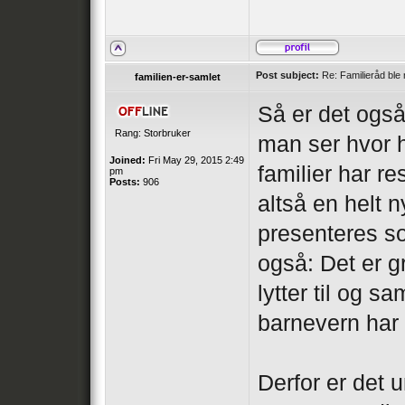
Post subject:
Re: Familieråd ble 
familien-er-samlet
Så er det også
Rang: Storbruker
man ser hvor h
Joined:
Fri May 29, 2015 2:49
familier har re
pm
Posts:
906
altså en helt
presenteres so
også: Det er 
lytter til og 
barnevern har 
Derfor er det 