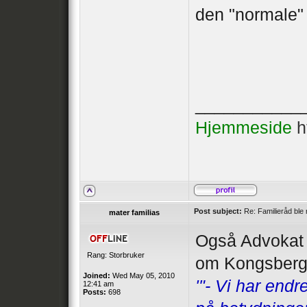
den "normale" 
___________
Hjemmeside
h
Post subject:
Re: Familieråd ble 
mater familias
Også Advokat 
Rang: Storbruker
om Kongsberg
Joined:
Wed May 05, 2010
'"- Vi har endr
12:41 am
Posts:
698