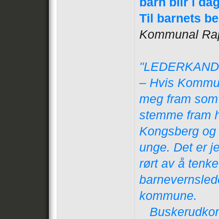
barn blir i da
Til barnets b
Kommunal Rap
"LEDERKAND
– Hvis Kommun
meg fram som 
stemme fram h
Kongsberg og d
unge. Det er je
rørt av å tenke
barnevernsled
kommune.
Buskerudkom