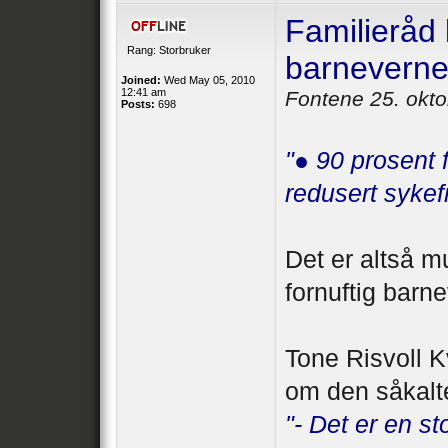
Familieråd 
Rang: Storbruker
barneverne
Joined:
Wed May 05, 2010
12:41 am
Fontene 25. okt
Posts:
698
"● 90 prosent 
redusert sykef
Det er altså m
fornuftig barn
Tone Risvoll 
om den såkalte
"- Det er en st