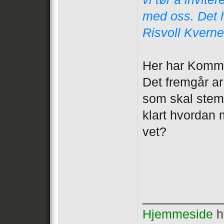
med oss. Det h
Risvoll Kverne
Her har Kommu
Det fremgår a
som skal stem
klart hvordan
vet?
___________
Hjemmeside
h