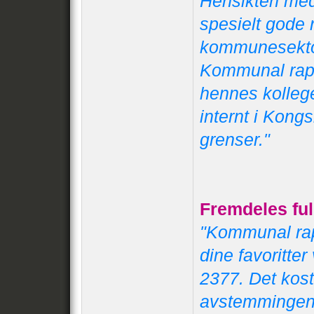
Hensikten med
spesielt gode r
kommunesektore
Kommunal rapp
hennes kollege
internt i Kon
grenser."
Fremdeles ful
"Kommunal rap
dine favoritter
2377. Det kost
avstemmingen a