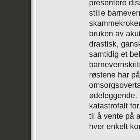
presentere di
stille barnever
skammekroken.
bruken av aku
drastisk, gans
samtidig et be
barnevernskrit
røstene har på
omsorgsoverta
ødeleggende. D
katastrofalt f
til å vente på 
hver enkelt k