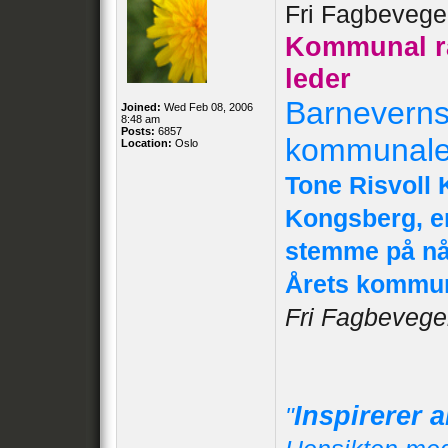
Fri Fagbevege
Kommunal ra
leder
Barnevernss
Joined:
Wed Feb 08, 2006
8:48 am
Posts:
6857
kommunale
Location:
Oslo
Tone Risvoll 
Kongsberg, er
stemme på nå
Årets kommun
Fri Fagbevege
Inspirerer 
"