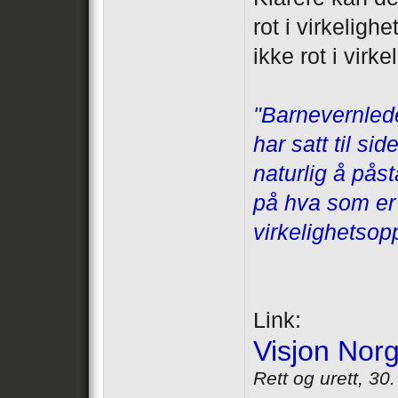
rot i virkeligh
ikke rot i virke
"Barnevernlede
har satt til si
naturlig å påst
på hva som er 
virkelighetsopp
Link:
Visjon Norg
Rett og urett, 30