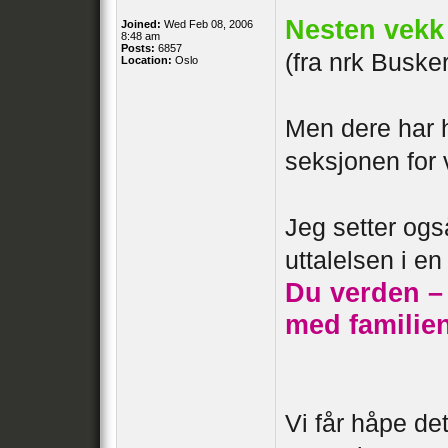
Nesten vekk
Joined:
Wed Feb 08, 2006
8:48 am
Posts:
6857
(fra nrk Busk
Location:
Oslo
Men dere har he
seksjonen for 
Jeg setter ogs
uttalelsen i 
Du verden – 
med familie
Vi får håpe det