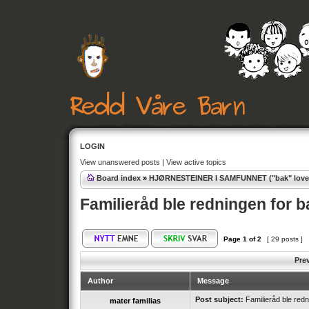
LOGIN
View unanswered posts
|
View active topics
Board index
»
HJØRNESTEINER I SAMFUNNET ("bak" lover
Familieråd ble redningen for 
Page
1
of
2
[ 29 posts ]
Pre
Author
Message
Post subject:
Familieråd ble redn
mater familias