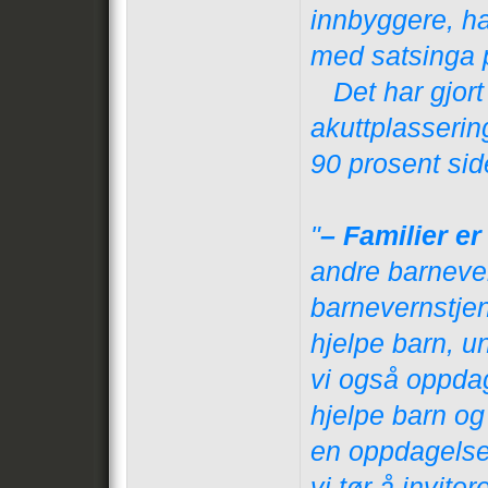
innbyggere, h
med satsinga p
Det har gjort
akuttplasserin
90 prosent sid
"
– Familier e
andre barnever
barnevernstjene
hjelpe barn, u
vi også oppdage
hjelpe barn og
en oppdagelse 
vi tør å invit