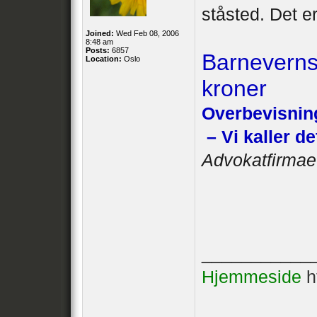
ståsted. Det e
Joined:
Wed Feb 08, 2006
8:48 am
Posts:
6857
Barnevernst
Location:
Oslo
kroner
Overbevisning
– Vi kaller d
Advokatfirmaet
___________
Hjemmeside
h