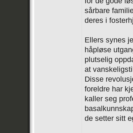
for de gode lø
sårbare familie
deres i foster
Ellers synes j
håpløse utgan
plutselig oppda
at vanskeligsti
Disse revolus
foreldre har kj
kaller seg pro
basalkunnskap
de setter sitt e