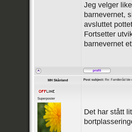
Jeg velger lik
barnevernet, sl
avsluttet pott
Fortsetter utv
barnevernet et
Post subject:
Re: Familieråd ble 
MH Skånland
Superposter
Det har stått li
bortplassering