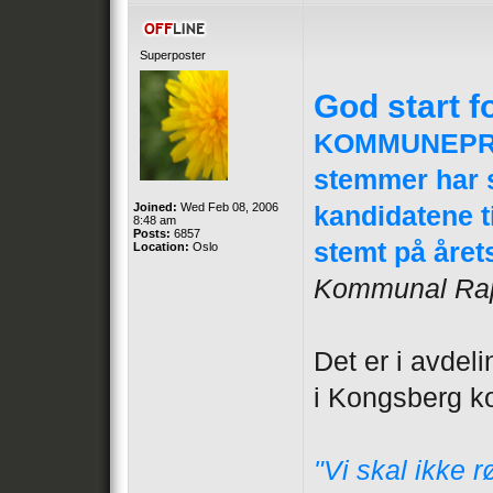
Superposter
God start 
KOMMUNEPROF
stemmer har s
Joined:
Wed Feb 08, 2006
kandidatene t
8:48 am
Posts:
6857
stemt på årets
Location:
Oslo
Kommunal Rap
Det er i avdel
i Kongsberg ko
"Vi skal ikke 