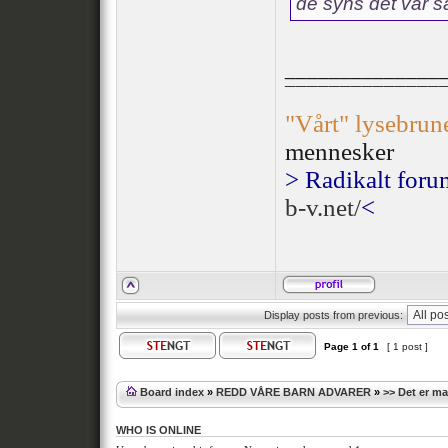
de syns det var s
______________
¯¯¯¯¯¯¯¯¯¯¯¯¯¯
.
"Vårt" lysebrun
mennesker
> Radikalt foru
b-v.net/
<
Display posts from previous:
Page
1
of
1
[ 1 post ]
Board index
»
REDD VÅRE BARN ADVARER
»
>> Det er m
WHO IS ONLINE