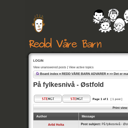
LOGIN
View unanswered posts
|
View active topics
Board index
»
REDD VÅRE BARN ADVARER
»
>> Det er m
På fylkesnivå - Østfold
Page
1
of
1
[ 1 post ]
Print view
Author
Message
Post subject:
På fylkesnivå - Øst
Arild Holta