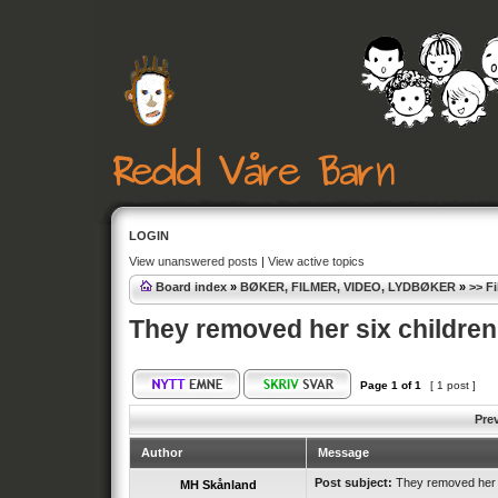
LOGIN
View unanswered posts
|
View active topics
Board index
»
BØKER, FILMER, VIDEO, LYDBØKER
»
>> F
They removed her six children
Page
1
of
1
[ 1 post ]
Pre
Author
Message
Post subject:
They removed her s
MH Skånland