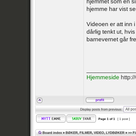
hjemmet som en sist
hjemme har vist se
Videoen er att inn
dårlig tenkt ut, hvi
barnevernet går fr
______________
Hjemmeside
http:
Display posts from previous:
Page
1
of
1
[ 1 post ]
Board index
»
BØKER, FILMER, VIDEO, LYDBØKER
»
>> F