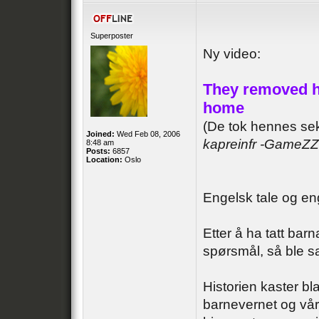
Superposter
Ny video:
They removed he
home
(De tok hennes sek
Joined:
Wed Feb 08, 2006
kapreinfr -GameZZ
8:48 am
Posts:
6857
Location:
Oslo
Engelsk tale og eng
Etter å ha tatt ba
spørsmål, så ble sa
Historien kaster bl
barnevernet og våre