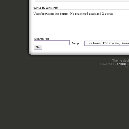
WHO IS ONLINE
Users browsing this forum: No registered users and 2 guests
Search for:
Jump to:
Theme des
Powered by
phpBB
©
All