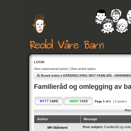
LOGIN
View unanswered posts
|
View active topics
Board index
»
DÅRENES KRIG MOT FAMILIEN - DRØMME
Familieråd og omlegging av b
Page
1
of
1
[ 2 posts ]
Pre
Author
Message
Post subject:
Familieråd og omle
MH Skånland