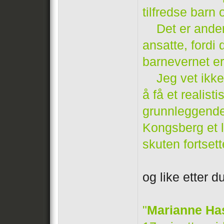
tilfredse barn 
Det er anderl
ansatte, ford
barnevernet er 
Jeg vet ikke 
å få et realis
grunnleggende 
Kongsberg et l
skuten fortse
og like etter 
"
Marianne Ha