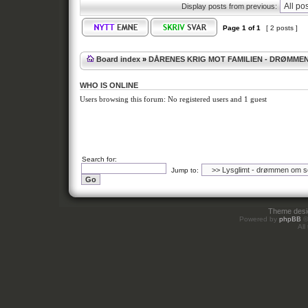
Display posts from previous:
Page
1
of
1
[ 2 posts ]
Board index
»
DÅRENES KRIG MOT FAMILIEN - DRØMME
WHO IS ONLINE
Users browsing this forum: No registered users and 1 guest
Search for:
Jump to:
Theme des
Powered by
phpBB
©
All