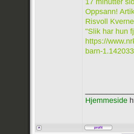
17 minutter si
Oppsann! Artik
Risvoll Kvern
"Slik har hun 
https://www.nr
barn-1.14203
___________
Hjemmeside
h