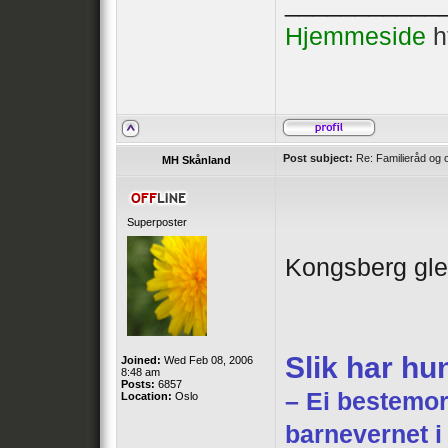
___________
Hjemmeside
h
Post subject:
Re: Familieråd og 
MH Skånland
Superposter
Kongsberg gled
Slik har hu
Joined:
Wed Feb 08, 2006
8:48 am
Posts:
6857
– Ei bestemor
Location:
Oslo
barnevernet 