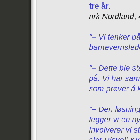
tre år.
nrk Nordland
,
"– Vi tenker p
barnevernsled
"– Dette ble s
på. Vi har sam
som prøver å 
"– Den løsning
legger vi en 
involverer vi s