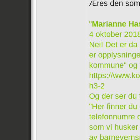
Æres den som æ
"
Marianne Ha
4 oktober 201
Nei! Det er da
er opplysninge
kommune" og v
https://www.k
h3-2
Og der ser du 
"Her finner du 
telefonnumre o
som vi husker 
av barnevernsp