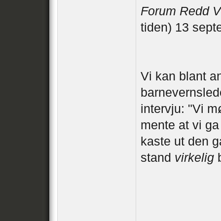
Forum Redd V
tiden) 13 sep
Vi kan blant a
barnevernslede
intervju: "Vi 
mente at vi ga
kaste ut den g
stand
virkelig
b