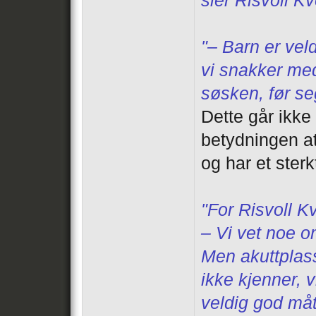
sier Risvoll K
"– Barn er vel
vi snakker med
søsken, før seg
Dette går ikke 
betydningen at 
og har et ster
"For Risvoll K
– Vi vet noe o
Men akuttplass
ikke kjenner, 
veldig god måt