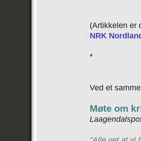
(Artikkelen er
NRK Nordland 
*
Ved et samment
Møte om kr
Laagendalspo
"Alle vet at 