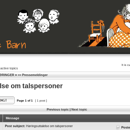
It is 
active topics
ØRINGER
»
>> Pressemeldinger
lse om talspersoner
Page
1
of
1
[ 1 post ]
Previous topic
|
Next topic
Message
Post subject:
Høringsuttalelse om talspersoner
Poste