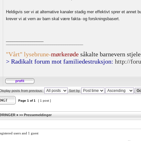
Heldigvis ser vi at alternative kanaler stadig mer effektivt sprer et annet
krever vi at vern av barn skal være fakta- og forskningsbasert.
_________________
¯¯¯¯¯¯¯¯¯¯¯¯¯¯¯¯¯¯¯¯¯¯¯¯¯¯¯¯¯¯¯¯¯¯¯
.
"Vårt" lysebrune-
mørkerøde
såkalte barnevern stjel
> Radikalt forum mot familiedestruksjon:
http://for
Display posts from previous:
Sort by
Page
1
of
1
[ 1 post ]
ØRINGER
»
>> Pressemeldinger
egistered users and 1 guest