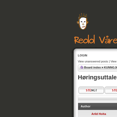
LOGIN
View unanswered posts
|
View 
Board index
»
KUNNGJ
Høringsuttale
Author
Arild Holta