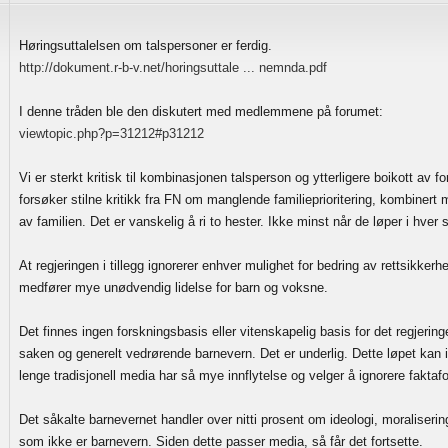
Høringsuttalelsen om talspersoner er ferdig.
http://dokument.r-b-v.net/horingsuttale ... nemnda.pdf
I denne tråden ble den diskutert med medlemmene på forumet:
viewtopic.php?p=31212#p31212
Vi er sterkt kritisk til kombinasjonen talsperson og ytterligere boikott av f
forsøker stilne kritikk fra FN om manglende familieprioritering, kombinert m
av familien. Det er vanskelig å ri to hester. Ikke minst når de løper i hver s
At regjeringen i tillegg ignorerer enhver mulighet for bedring av rettsikkerhe
medfører mye unødvendig lidelse for barn og voksne.
Det finnes ingen forskningsbasis eller vitenskapelig basis for det regjerin
saken og generelt vedrørende barnevern. Det er underlig. Dette løpet kan im
lenge tradisjonell media har så mye innflytelse og velger å ignorere faktaf
Det såkalte barnevernet handler over nitti prosent om ideologi, moralisering
som ikke er barnevern. Siden dette passer media, så får det fortsette.