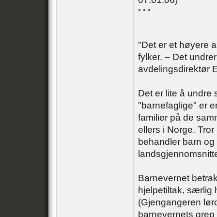
• • •
"Det er et høyere a
fylker. – Det undrer
avdelingsdirektør 
Det er lite å undre
"barnefaglige" er e
familier på de sam
ellers i Norge. Tro
behandler barn og de
landsgjennomsnitt
Barnevernet betrakt
hjelpetiltak, særlig h
(Gjengangeren lørdag
barnevernets grep 