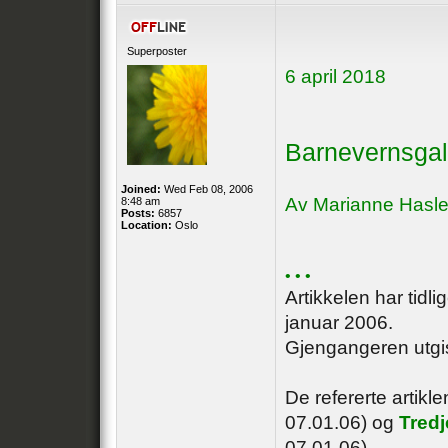
Superposter
6 april 2018
Barnevernsgal
Joined:
Wed Feb 08, 2006
Av Marianne Hasl
8:48 am
Posts:
6857
Location:
Oslo
• • •
Artikkelen har tidli
januar 2006.
Gjengangeren utgis
De refererte artikl
07.01.06) og
Tredj
07.01.06)