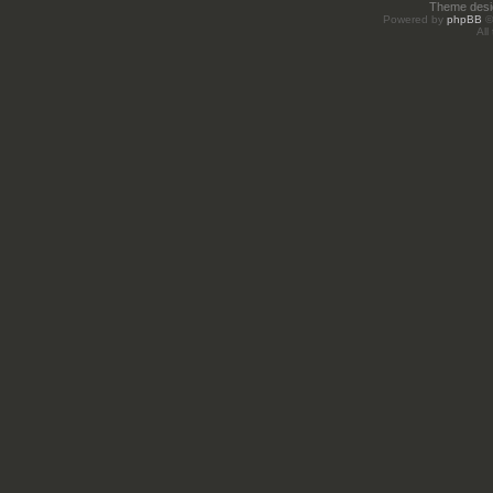
Theme des
Powered by
phpBB
©
All