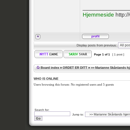
______________
Hjemmeside
http:
Display posts from previous:
Page
1
of
1
[ 1 post ]
Board index
»
ORDET ER DITT
»
>> Marianne Skånlands h
WHO IS ONLINE
Users browsing this forum: No registered users and 5 guests
Search for:
Jump to: