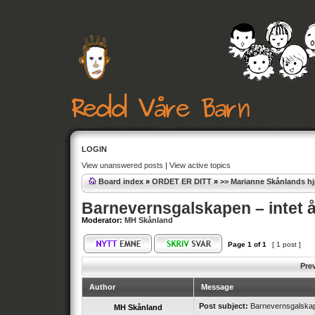
LOGIN
View unanswered posts
|
View active topics
Board index
»
ORDET ER DITT
»
>> Marianne Skånlands h
Barnevernsgalskapen – intet 
Moderator:
MH Skånland
Page
1
of
1
[ 1 post ]
Pre
Author
Message
Post subject:
Barnevernsgalskape
MH Skånland