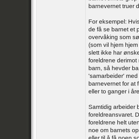
barnevernet truer 
For eksempel: Hvis d
de få se barnet et 
overvåking som sørge
(som vil hjem hjem 
slett ikke har ønsk
foreldrene derimot n
barn, så hevder bar
'samarbeider' med 
barnevernet for at 
eller to ganger i år
Samtidig arbeider b
foreldreansvaret. D
foreldrene helt ute
noe om barnets oppd
eller til å få noen