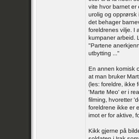
vite hvor barnet er 
urolig og opprørsk i
det behager barnev
foreldrenes vilje. I 
kumpaner arbeid. L
"Partene anerkjenn
utbytting ..."
En annen komisk op
at man bruker Marte
(les: foreldre, ikk
'Marte Meo' er i re
filming, hvoretter '
foreldrene ikke er 
imot er for aktive, f
Kikk gjerne på bil
soldaten i Irak som