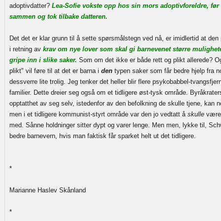
adoptivdatter?
Lea-Sofie vokste opp hos sin mors adoptivforeldre, før d
sammen og tok tilbake datteren.
Det det er klar grunn til å sette spørsmålstegn ved nå, er imidlertid at den
i retning av
krav om nye lover som skal gi barnevenet større muligheter 
gripe inn i slike saker.
Som om det ikke er både rett og plikt allerede? Og
plikt" vil føre til at det er barna i
den
typen saker som får bedre hjelp fra n
dessverre lite trolig. Jeg tenker det heller blir flere psykobabbel-tvangsfjer
familier. Dette dreier seg også om et tidligere øst-tysk område. Byråkrater
opptatthet av seg selv, istedenfor av den befolkning de skulle tjene, kan n
men i et tidligere kommunist-styrt område var den jo vedtatt å
skulle
være d
med. Sånne holdninger sitter dypt og varer lenge. Men men, lykke til, Sch
bedre barnevern, hvis man faktisk får sparket helt ut det tidligere.
*
Marianne Haslev Skånland
*