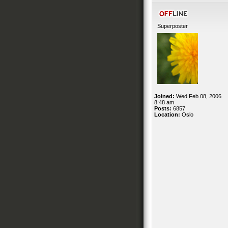
Superposter
Joined:
Wed Feb 08, 2006
8:48 am
Posts:
6857
Location:
Oslo