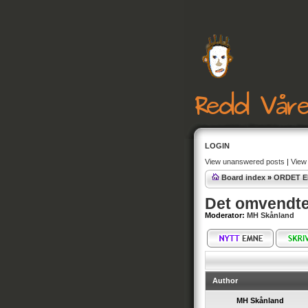
LOGIN
View unanswered posts
|
View 
Board index
»
ORDET E
Det omvendte 
Moderator:
MH Skånland
Author
MH Skånland