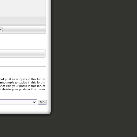
not
post new topics in this forum
nnot
reply to topics in this forum
nnot
edit your posts in this forum
t
delete your posts in this forum