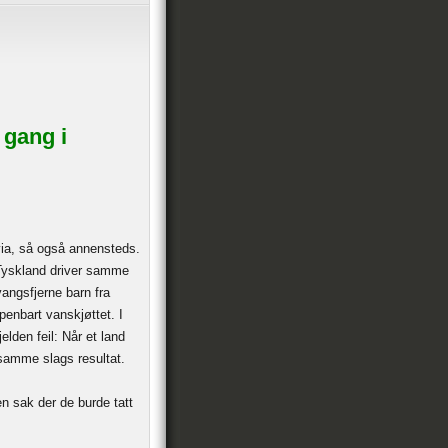
 gang i
via, så også annensteds.
i Tyskland driver samme
angsfjerne barn fra
åpenbart vanskjøttet. I
lden feil: Når et land
 samme slags resultat.
en sak der de burde tatt