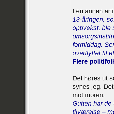
I en annen arti
13-åringen, s
oppvekst, ble s
omsorgsinstitu
formiddag. Sen
overflyttet ti
Flere politifo
Det høres ut s
synes jeg. De
mot moren:
Gutten har de 
tilværelse – m