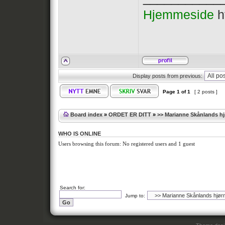
Hjemmeside
h
Display posts from previous:
Page
1
of
1
[ 2 posts ]
Board index
»
ORDET ER DITT
»
>> Marianne Skånlands h
WHO IS ONLINE
Users browsing this forum: No registered users and 1 guest
Search for:
Jump to: