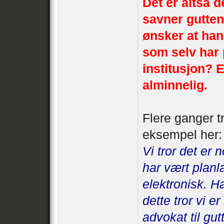
Det er altså 
savner gutten
ønsker at han
som selv har 
institusjon? 
alminnelig.
Flere ganger t
eksempel her:
Vi tror det er
har vært planl
elektronisk. H
dette tror vi e
advokat til gut