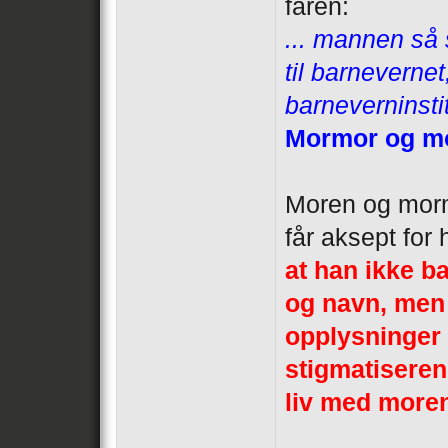
faren:
... mannen så s
til barneverne
barneverninsti
Mormor og mor
Moren og mormo
får aksept for
at han ikke b
og navn, men 
opplysninger 
stigmatiseren
liv med moren