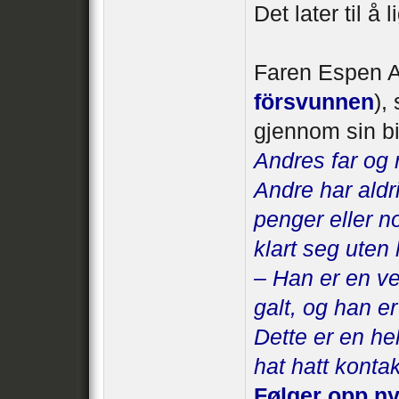
Det later til å
Faren Espen A
försvunnen
),
gjennom sin b
Andres far og 
Andre har aldri
penger eller n
klart seg uten 
– Han er en vel
galt, og han e
Dette er en he
hat hatt konta
Følger opp ny