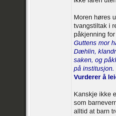
ikke faren ute
Moren høres ut
tvangstiltak i
påkjenning for
Guttens mor h
Dæhlin, klandr
saken, og påk
på institusjon.
Vurderer å le
Kanskje ikke e
som barnevern
alltid at barn t