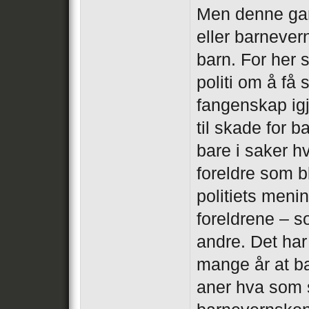
Men denne gang
eller barnever
barn. For her
politi om å få
fangenskap igje
til skade for 
bare i saker h
foreldre som b
politiets meni
foreldrene – s
andre. Det har a
mange år at b
aner hva som 