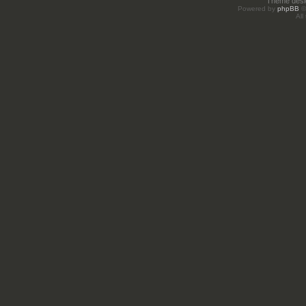
Theme des
Powered by
phpBB
©
All