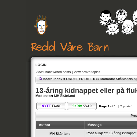
LOGIN
View unanswered posts
|
View active topics
Board index
»
ORDET ER DITT
»
>> Marianne Skånlands h
13-åring kidnappet eller på fl
Moderator:
MH Skånland
Page
1
of
1
[ 2 posts ]
Pre
Author
Message
Post subject:
13-åring kidnappet 
MH Skånland