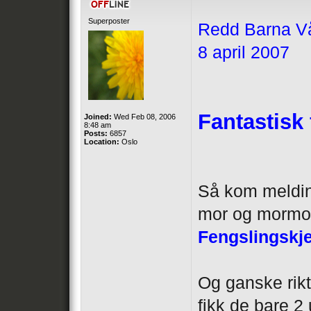
Superposter
Redd Barna V
8 april 2007
Fantastisk
Joined:
Wed Feb 08, 2006
8:48 am
Posts:
6857
Location:
Oslo
Så kom melding
mor og mormor 
Fengslingskje
Og ganske riktig
fikk de bare 2