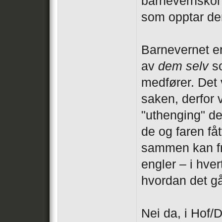
barnevernskonf
som opptar d
Barnevernet er
av
dem selv
so
medfører. Det 
saken, derfor 
"uthenging" d
de og faren fåt
sammen kan f
engler – i hvert
hvordan det gå
Nei da, i Hof/