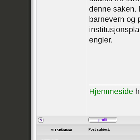
denne saken. D
barnevern og po
institusjonspl
engler.
___________
Hjemmeside
h
Post subject:
MH Skånland