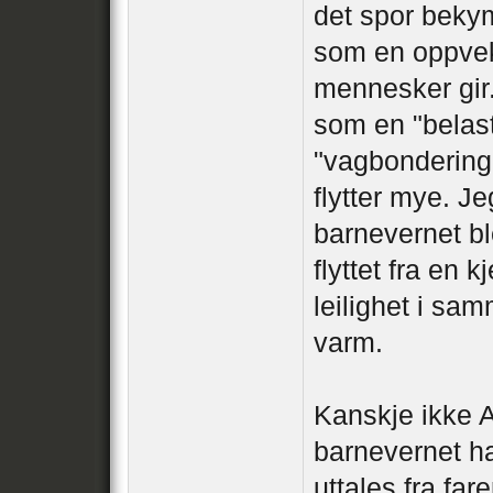
det spor beky
som en oppvek
mennesker gir.
som en "belast
"vagbondering"
flytter mye. J
barnevernet bl
flyttet fra en k
leilighet i sa
varm.
Kanskje ikke A
barnevernet ha
uttales fra fa