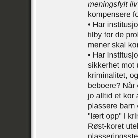
meningsfylt liv
kompensere for
• Har institus
tilby for de p
mener skal ko
• Har institus
sikkerhet mot 
kriminalitet, 
beboere? Når d
jo alltid et ko
plassere barn 
"lært opp" i k
Røst-koret ute
plasseringsste