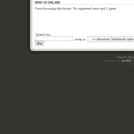
WHO IS ONLINE
Users browsing this forum: No registered users and 1 guest
Search for:
Jump to:
Theme des
Powered by
phpBB
©
All