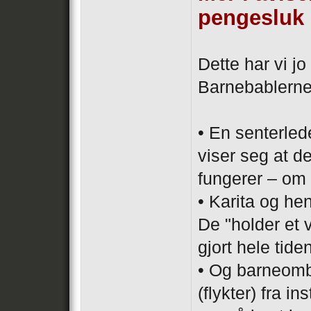
pengesluk 
Dette har vi j
Barnebablernes
• En senterlede
viser seg at d
fungerer – om 5
• Karita og he
De "holder et
gjort hele tide
• Og barneomb
(flykter) fra i