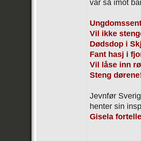
var så imot ba
Ungdomssente
Vil ikke ste
Dødsdop i Skj
Fant hasj i fj
Vil låse inn 
Steng dørene
Jevnfør Sveri
henter sin insp
Gisela fortell