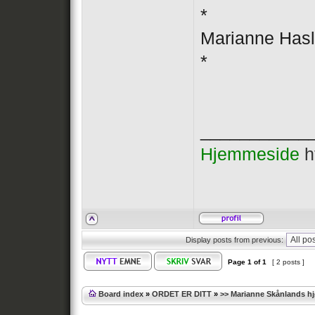
*
Marianne Has
*
___________
Hjemmeside
h
Display posts from previous:
Page
1
of
1
[ 2 posts ]
Board index
»
ORDET ER DITT
»
>> Marianne Skånlands h