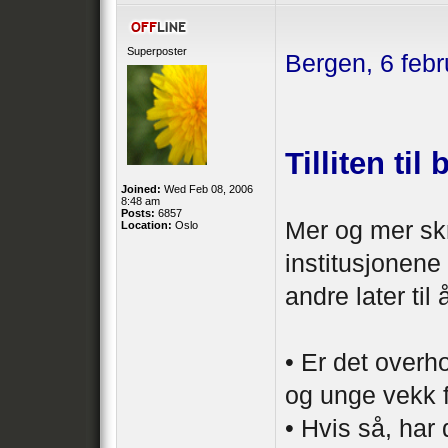
Superposter
Bergen, 6 feb
Tilliten ti
Joined:
Wed Feb 08, 2006
8:48 am
Posts:
6857
Mer og mer sk
Location:
Oslo
institusjonene 
andre later til
• Er det overh
og unge vekk f
• Hvis så, har