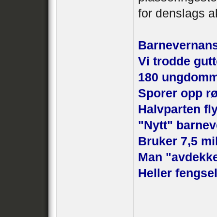
for denslags ak
Barnevernansat
Vi trodde gut
180 ungdomme
Sporer opp r
Halvparten fl
"Nytt" barnev
Bruker 7,5 mi
Man "avdekker
Heller fengse