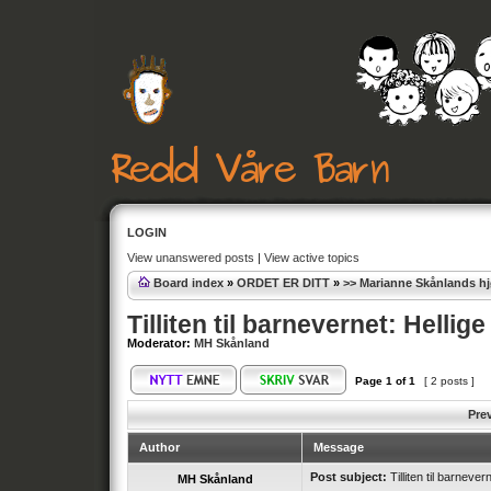
LOGIN
View unanswered posts
|
View active topics
Board index
»
ORDET ER DITT
»
>> Marianne Skånlands h
Tilliten til barnevernet: Hellige
Moderator:
MH Skånland
Page
1
of
1
[ 2 posts ]
Pre
Author
Message
Post subject:
Tilliten til barnever
MH Skånland