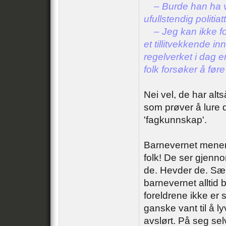
– Burde han ha væ
ufullstendig politiat
– Jeg kan ikke for
et tillitvekkende in
regelverket i dag er
folk forsøker å føre
Nei vel, de har alt
som prøver å lure 
'fagkunnskap'.
Barnevernet mener 
folk! De ser gjenn
de. Hevder de. Særl
barnevernet alltid 
foreldrene ikke er 
ganske vant til å ly
avslørt. På seg se