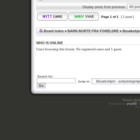
Display posts from previous:
Page
1
of
1
[ 1 post ]
Board index
»
BARN BORTE FRA FORELDRE
»
Besøkshje
WHO IS ONLINE
Users browsing this forum: No registered users and 1 guest
Search for:
Jump to:
Theme des
Powered by
phpBB
©
All