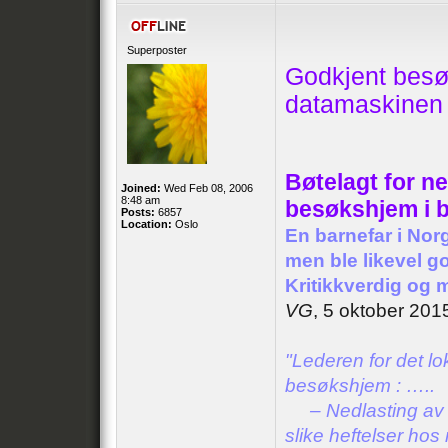
Superposter
Godkjent besø
datamaskinen
Bøtelagt for ne
Joined:
Wed Feb 08, 2006
8:48 am
besøkshjem i 
Posts:
6857
Location:
Oslo
En barnefar i Norg
men ble likevel g
Kritikkverdig og m
VG
, 5 oktober 201
"Lederen for det l
besøkshjem : …..
– Nedlasting av ove
slike heftelser ho