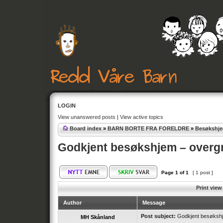
LOGIN
View unanswered posts
|
View active topics
Board index
»
BARN BORTE FRA FORELDRE
»
Besøkshje
Godkjent besøkshjem – overgr
Page
1
of
1
[ 1 post ]
Print view
Author
Message
Post subject:
Godkjent besøkshj
MH Skånland