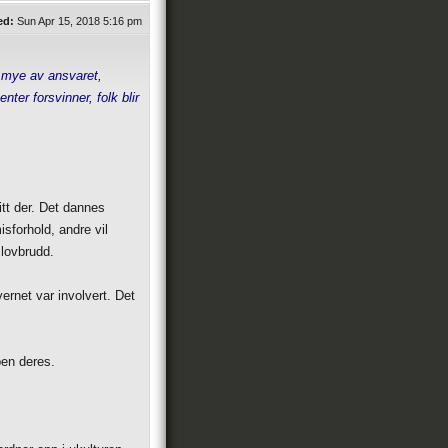
ed:
Sun Apr 15, 2018 5:16 pm
 mye av ansvaret,
ter forsvinner, folk blir
itt der. Det dannes
isforhold, andre vil
 lovbrudd.
rnet var involvert. Det
ben deres.