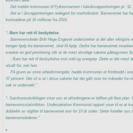
ettervern øker.
Det melder kommunen til Fylkesmannen i halvårsrapporteringen pr. 31.
Det er i årsrapporteringen redegjort for merforbruket. Barnevernet har ha
kostnadene på 16 millioner fra 2016.
"
- Barn har rett til beskyttelse
Barnevernsleder Britt Hege Engeset understreker at det aller viktigste e
trenger hjelp fra barnevernet, skal få hjelp. Derfor har barnevernet innarb
ivaretar en god prioritering slik at de mest alvorlige sakene påbegynnes fø
- Barn har rett til beskyttelse mot vold og overgrep. Dette er det mest al
utsatt for, sier hun.
På grunn av store arbeidsmengder, hadde kommunen et fristbrudd i un
37 prosent. Det vil si at i disse sakene har det gått over tre måneder fra me
sak er undersøkt."
"- Samfunnsutviklingen viser oss at utfordringene er tøffere på flere plan. 
barnevernsstatistikken. Undersøkelser Kommunal rapport viser til er at 
dobbelte av utgifter til barnevernet enn for 10 år siden. Dette forteller oss 
barnevernslederen."
*