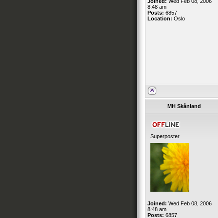
Joined:
Wed Feb 08, 2006
8:48 am
Posts:
6857
Location:
Oslo
MH Skånland
Superposter
Joined:
Wed Feb 08, 2006
8:48 am
Posts:
6857