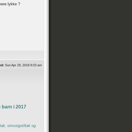
mere lykke ?
ed:
Sun Apr 29, 2018 8:03 am
e barn i 2017
tak, omsorgstiltak og