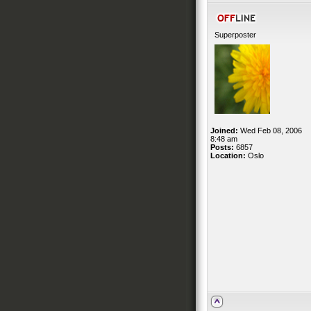
Superposter
Joined:
Wed Feb 08, 2006
8:48 am
Posts:
6857
Location:
Oslo