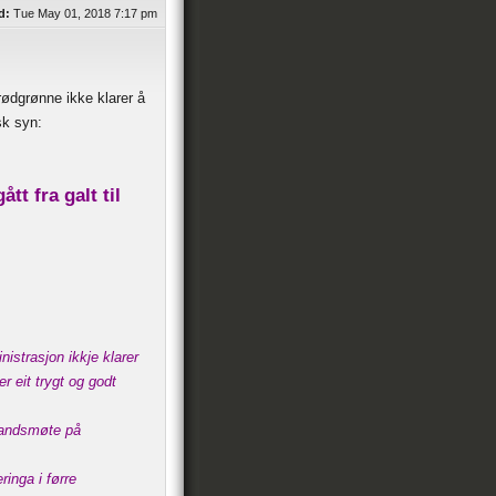
d:
Tue May 01, 2018 7:17 pm
rødgrønne ikke klarer å
sk syn:
tt fra galt til
nistrasjon ikkje klarer
r eit trygt og godt
 landsmøte på
inga i førre