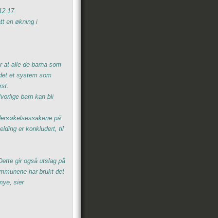
12.17.
tt en økning i
r at alle de barna som
eidet et system som
rst.
vorlige barn kan bli
dersøkelsessakene på
lding er konkludert, til
Dette gir også utslag på
kommunene har brukt det
mye, sier