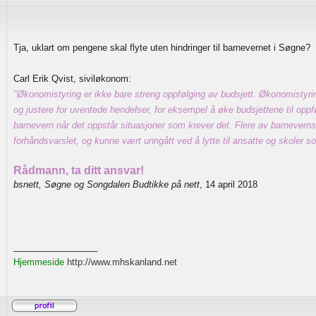
Tja, uklart om pengene skal flyte uten hindringer til barnevernet i Søgne?
Carl Erik Qvist, siviløkonom:
"Økonomistyring er ikke bare streng oppfølging av budsjett. Økonomistyri
og justere for uventede hendelser, for eksempel å øke budsjettene til oppf
barnevern når det oppstår situasjoner som krever det. Flere av barnever
forhåndsvarslet, og kunne vært unngått ved å lytte til ansatte og skoler 
Rådmann, ta ditt ansvar!
bsnett, Søgne og Songdalen Budtikke på nett
, 14 april 2018
_________________
Hjemmeside
http://www.mhskanland.net