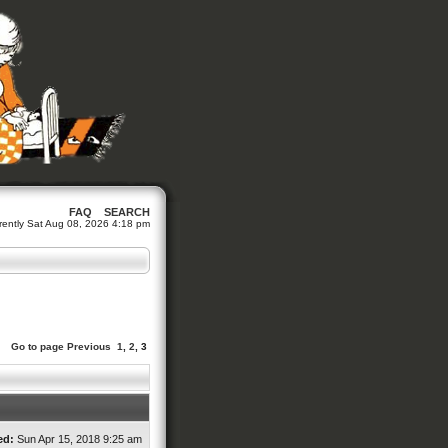
FAQ
SEARCH
urrently Sat Aug 08, 2026 4:18 pm
Go to page
Previous
1
,
2
,
3
ed:
Sun Apr 15, 2018 9:25 am