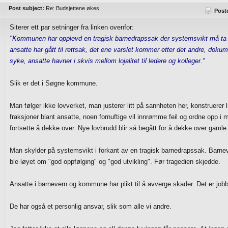
Post subject:
Re: Budsjettene økes
Post
Siterer ett par setninger fra linken ovenfor:
"Kommunen har opplevd en tragisk barnedrapssak der systemsvikt må ta
ansatte har gått til rettsak, det ene varslet kommer etter det andre, dokumen
syke, ansatte havner i skvis mellom lojalitet til ledere og kolleger."
Slik er det i Søgne kommune.
Man følger ikke lovverket, man justerer litt på sannheten her, konstruerer l
fraksjoner blant ansatte, noen fornuftige vil innrømme feil og ordne opp i m
fortsette å dekke over. Nye lovbrudd blir så begått for å dekke over gamle
Man skylder på systemsvikt i forkant av en tragisk barnedrapssak. Barneve
ble løyet om "god oppfølging" og "god utvikling". Før tragedien skjedde.
Ansatte i barnevern og kommune har plikt til å avverge skader. Det er job
De har også et personlig ansvar, slik som alle vi andre.