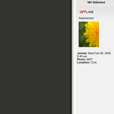
MH Skånland
Superposter
Joined:
Wed Feb 08, 2006
8:48 am
Posts:
6857
Location:
Oslo