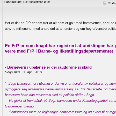
Post subject:
Re: Budsjettene økes
Poste
Her er det en FrP-er som tror at alt som er galt med barnevernet, er at de 
utnytte millionene, med andre ord at alt dreier seg om høyre/venstre-politi
En FrP-er som knapt har registrert at utviklingen har gå
verre med FrP i Barne- og likestillingsdepartementet
- Barnevern i ubalanse er dei raudgrøne si skuld
Sogn Avis
, 30 april 2018
"- Sogn Barnevern er i ubalanse, det viser at fleiralet av politikarar og admi
nyttiggjera seg regjeringas barnevernssatsing, sa Rita Navarsete, og meine
barnevern berre kan realiserast ved eit politisk skifte i Sogn.
Ho gjekk til frontalåtak på Sogn barnevern under Framstegspartiet sitt
Gardermoen fredag.
Samstundes roste ho regjeringas barnevernssatsing og syner til at regjer