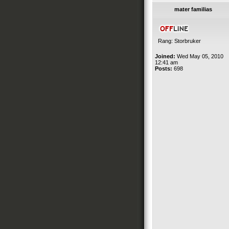
mater familias
Rang: Storbruker
Joined:
Wed May 05, 2010
12:41 am
Posts:
698