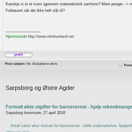
Kanskje vi er et tvers igjennom materialistisk samfunn? Mere penger --> 
Forbauset når det ikke helt slår til?
_________________
Hjemmeside
http://www.mhskanland.net
Post subject:
Re: Budsjettene økes
Post
Sarpsborg og Østre Agder
Fortsatt økte utgifter for barnevernet - hjalp rekordmang
Sarpsborg kommune
, 27 april 2018
Antall saker øker fortsatt for barnevernet - både undersøkelser, hjelpetil