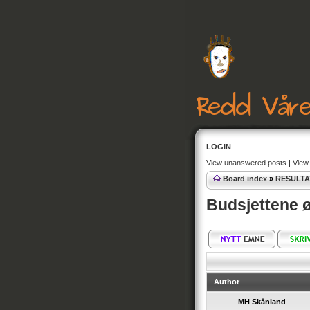
LOGIN
View unanswered posts
|
View 
Board index
»
RESULTA
Budsjettene 
Author
MH Skånland