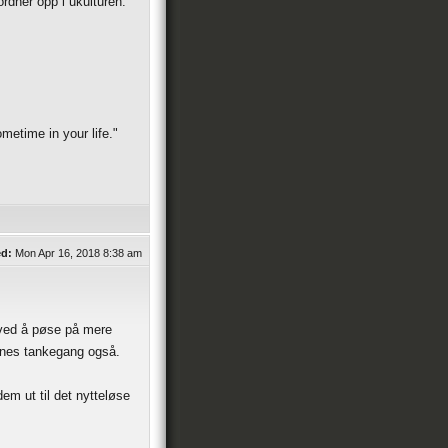
ordner opp i ukulturen.
etime in your life."
ed:
Mon Apr 16, 2018 8:38 am
" ved å pøse på mere
enes tankegang også.
em ut til det nytteløse