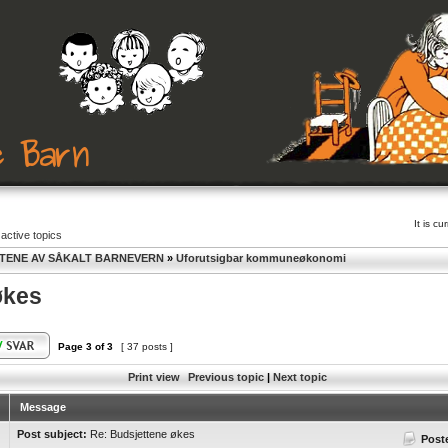
It is c
active topics
TENE AV SÅKALT BARNEVERN
»
Uforutsigbar kommuneøkonomi
økes
Page
3
of
3
[ 37 posts ]
Print view
Previous topic
|
Next topic
Message
Post subject:
Re: Budsjettene økes
Post