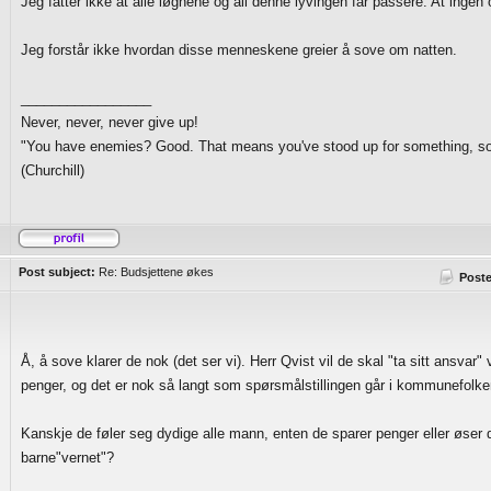
Jeg fatter ikke at alle løgnene og all denne lyvingen får passere. At ingen 
Jeg forstår ikke hvordan disse menneskene greier å sove om natten.
_________________
Never, never, never give up!
"You have enemies? Good. That means you've stood up for something, som
(Churchill)
Post subject:
Re: Budsjettene økes
Post
Å, å sove klarer de nok (det ser vi). Herr Qvist vil de skal "ta sitt ansvar
penger, og det er nok så langt som spørsmålstillingen går i kommunefolk
Kanskje de føler seg dydige alle mann, enten de sparer penger eller øser d
barne"vernet"?