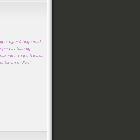
ng er også å følge med
ølging av barn og
nssakene i Søgne harvært
som ba om midler."