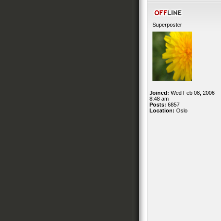
Superposter
Joined:
Wed Feb 08, 2006
8:48 am
Posts:
6857
Location:
Oslo