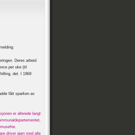
melding:
jeringen. Deres arbeid
nce per uke (til
lling, det. I 1969
adde fått sparken av
sjonen er allerede langt
kommunaldepartementet,
 musefrie.
re driver gjøn med alle