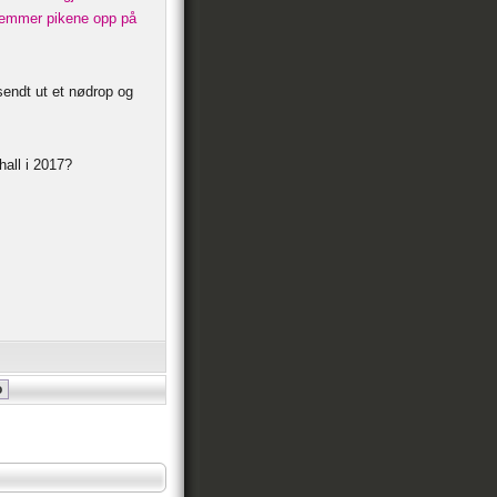
kremmer pikene opp på
sendt ut et nødrop og
hall i 2017?