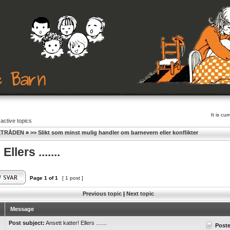
It is c
active topics
ETRÅDEN
»
>> Slikt som minst mulig handler om barnevern eller konflikter
llers .......
Page
1
of
1
[ 1 post ]
Previous topic
|
Next topic
Message
Post subject:
Ansett katter! Ellers .......
Post