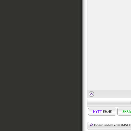
Board index
»
SKRAVL