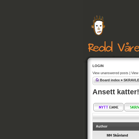
LOGIN
View unanswered posts
|
View 
Board index
»
SKRAVL
Ansett katter! E
Author
MH Skånland