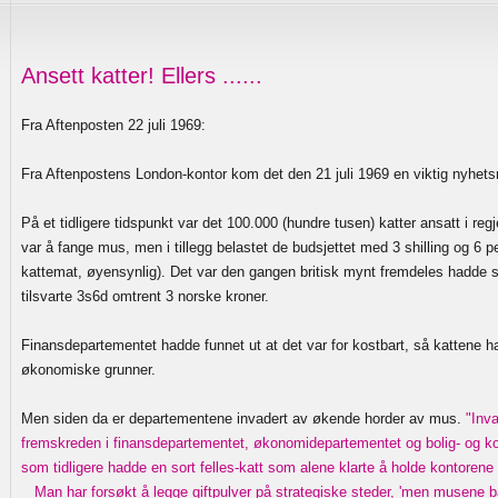
Ansett katter! Ellers ......
Fra Aftenposten 22 juli 1969:
Fra Aftenpostens London-kontor kom det den 21 juli 1969 en viktig nyhets
På et tidligere tidspunkt var det 100.000 (hundre tusen) katter ansatt i reg
var å fange mus, men i tillegg belastet de budsjettet med 3 shilling og 6 pe
kattemat, øyensynlig). Det var den gangen britisk mynt fremdeles hadde shi
tilsvarte 3s6d omtrent 3 norske kroner.
Finansdepartementet hadde funnet ut at det var for kostbart, så kattene h
økonomiske grunner.
Men siden da er departementene invadert av økende horder av mus.
"Inva
fremskreden i finansdepartementet, økonomidepartementet og bolig- og 
som tidligere hadde en sort felles-katt som alene klarte å holde kontorene
Man har forsøkt å legge giftpulver på strategiske steder, 'men musene ba