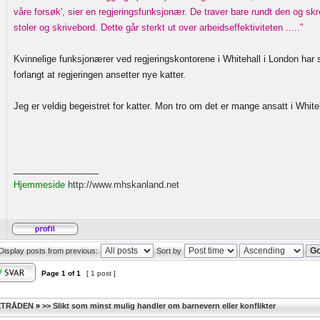
våre forsøk', sier en regjeringsfunksjonær. De traver bare rundt den og s
stoler og skrivebord. Dette går sterkt ut over arbeidseffektiviteten ....."
Kvinnelige funksjonærer ved regjeringskontorene i Whitehall i London har 
forlangt at regjeringen ansetter nye katter.
Jeg er veldig begeistret for katter. Mon tro om det er mange ansatt i White
_________________
Hjemmeside
http://www.mhskanland.net
Display posts from previous:
Sort by
Page
1
of
1
[ 1 post ]
ETRÅDEN
»
>> Slikt som minst mulig handler om barnevern eller konflikter