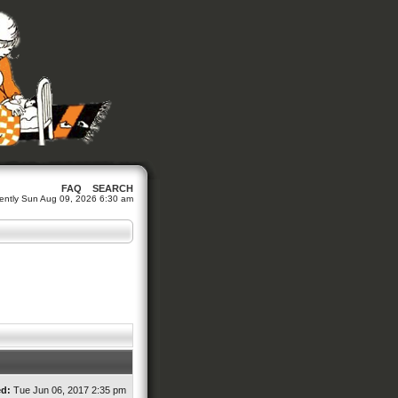
FAQ
SEARCH
urrently Sun Aug 09, 2026 6:30 am
ed:
Tue Jun 06, 2017 2:35 pm