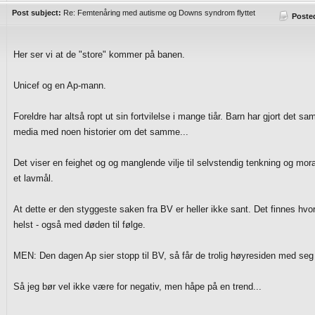
Post subject:
Re: Femtenåring med autisme og Downs syndrom flyttet
Poste
Her ser vi at de "store" kommer på banen.
Unicef og en Ap-mann.
Foreldre har altså ropt ut sin fortvilelse i mange tiår. Barn har gjort det
media med noen historier om det samme...
Det viser en feighet og og manglende vilje til selvstendig tenkning og mora
et lavmål.
At dette er den styggeste saken fra BV er heller ikke sant. Det finnes h
helst - også med døden til følge.
MEN: Den dagen Ap sier stopp til BV, så får de trolig høyresiden med seg 
Så jeg bør vel ikke være for negativ, men håpe på en trend...