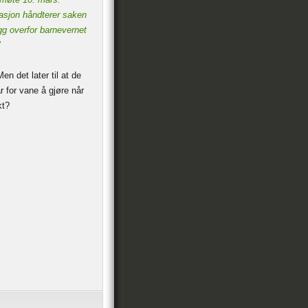
trasjon håndterer saken
gg overfor barnevernet
"
en det later til at de
r for vane å gjøre når
kt?