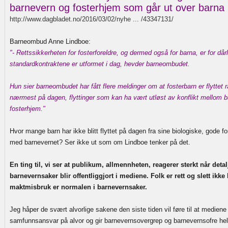
barnevern og fosterhjem som går ut over barna
http://www.dagbladet.no/2016/03/02/nyhe ... /43347131/
Barneombud Anne Lindboe:
"- Rettssikkerheten for fosterforeldre, og dermed også for barna, er for dårli
standardkontraktene er utformet i dag, hevder barneombudet.
Hun sier barneombudet har fått flere meldinger om at fosterbarn er flyttet 
nærmest på dagen, flyttinger som kan ha vært utløst av konflikt mellom 
fosterhjem."
Hvor mange barn har ikke blitt flyttet på dagen fra sine biologiske, gode fo
med barnevernet? Ser ikke ut som om Lindboe tenker på det.
En ting til, vi ser at publikum, allmennheten, reagerer sterkt når detal
barnevernsaker blir offentliggjort i mediene. Folk er rett og slett ikke k
maktmisbruk er normalen i barnevernsaker.
Jeg håper de svært alvorlige sakene den siste tiden vil føre til at mediene f
samfunnsansvar på alvor og gir barnevernsovergrep og barnevernsofre he