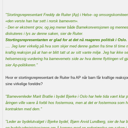
"Stortingsrepresentant Freddy de Ruiter (Ap) i Helse- og omsorgskomite
«den verste han har sett i norsk barnevern».
- Den er ekstremt grov, og jeg mener både Barnekonvensjonen og mennesk
diskuteres i lys av denne saken, sier de Ruiter.
Stortingsrepresentanten er glad for at det nå reageres politisk i Oslo.
…. Jeg lurer virkelig på hva som skjer med denne gutten fra time til time n
kraftig reaksjon på at han er blitt tatt ut av sitt vante miljø. Jeg har ikke s
helsemessig vurdering fra barnevernets side av hva denne flyttingen vil g
sier Ap-politikeren."
Hvor er stortingsrepresentant de Ruiter fra AP når barn får kraftige reaksjone
sine virkelige foreldre?
"Barnevernleder Marit Bratlie i bydel Bjerke i Oslo har hele tida vært klar p
åringen ville være å forbli hos fostermora, men at det er fostermora som ha
kontrakten med dem."
"Leder av bydelutvalget i Bjerke bydel, Bjørn Arvid Lundberg, sier de har 
og bydelsadministrasjonen om å komme med en redegjørelse om saken i 