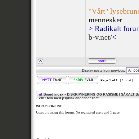
¯¯¯¯¯¯¯¯¯¯¯¯¯¯
.
"Vårt" lysebrun
mennesker
> Radikalt foru
b-v.net/
<
Display posts from previous:
Page
1
of
1
[ 1 post ]
Board index
»
DISKRIMINERING OG RASISME I SÅKALT 
eller folk med psykisk anderledeshet
WHO IS ONLINE
Users browsing this forum: No registered users and 1 guest