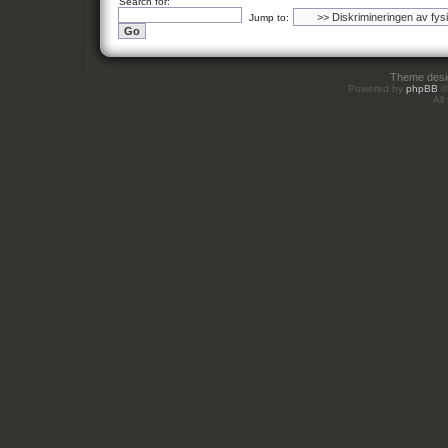
Search for:
Jump to:
Theme des
Powered by
phpBB
©
All