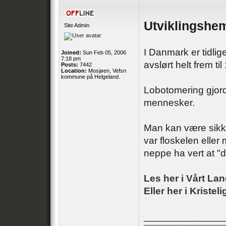
Utviklingshe
Site Admin
I Danmark er tidli
Joined:
Sun Feb 05, 2006
7:18 pm
avslørt helt frem til
Posts:
7442
Location:
Mosjøen, Vefsn
kommune på Helgeland.
Lobotomering gjord
mennesker.
Man kan være sikke
var floskelen elle
neppe ha vert at "de
Les her i Vårt Lan
Eller her i Kriste
______________