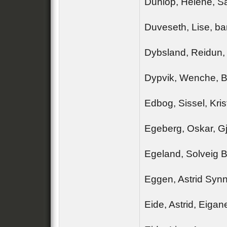
Dunlop, Helene, S
Duveseth, Lise, b
Dybsland, Reidun,
Dypvik, Wenche, B
Edbog, Sissel, Kri
Egeberg, Oskar, G
Egeland, Solveig 
Eggen, Astrid Syn
Eide, Astrid, Eigan