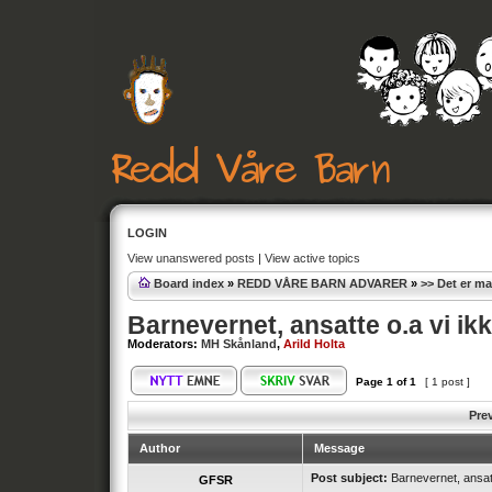
LOGIN
View unanswered posts
|
View active topics
Board index
»
REDD VÅRE BARN ADVARER
»
>> Det er m
Barnevernet, ansatte o.a vi ik
Moderators:
MH Skånland
,
Arild Holta
Page
1
of
1
[ 1 post ]
Pre
Author
Message
Post subject:
Barnevernet, ansatt
GFSR