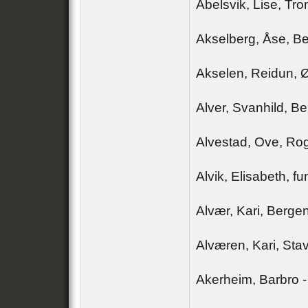
Abelsvik, Lise, Tr
Akselberg, Åse, B
Akselen, Reidun, Ø
Alver, Svanhild, B
Alvestad, Ove, Rog
Alvik, Elisabeth, 
Alvær, Kari, Berge
Alværen, Kari, Sta
Akerheim, Barbro 