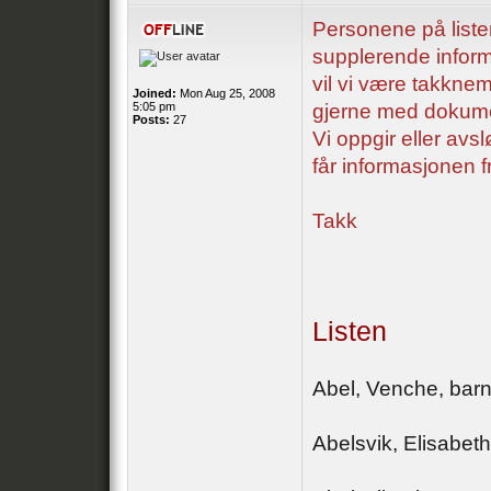
Personene på liste
supplerende informa
vil vi være takkne
Joined:
Mon Aug 25, 2008
5:05 pm
gjerne med dokume
Posts:
27
Vi oppgir eller avs
får informasjonen f
Takk
Listen
Abel, Venche, bar
Abelsvik, Elisabeth