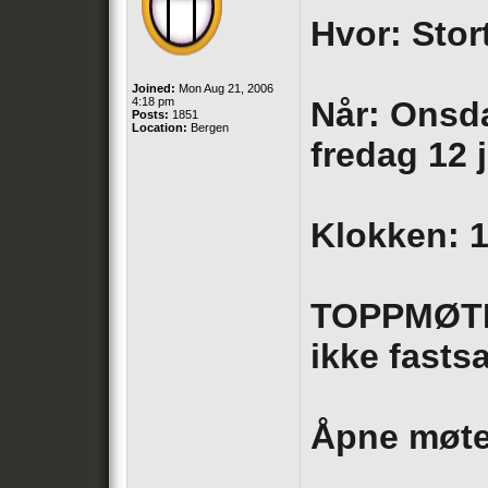
Hvor: Stor
Joined:
Mon Aug 21, 2006
4:18 pm
Når: Onsda
Posts:
1851
Location:
Bergen
fredag 12 
Klokken: 1
TOPPMØTE:
ikke fasts
Åpne møter,