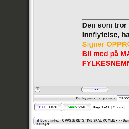
___________
Den som tror a
innflytelse, h
Signer OPPRO
Bli med på
FYLKESNEM
Display posts from previous:
Page
1
of
1
[ 2 posts ]
Board index
»
OPPGJØRETS TIME SKAL KOMME
»
>> Bar
høringer