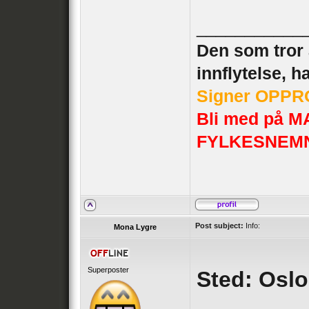
___________
Den som tror a
innflytelse, h
Signer OPPRO
Bli med på
FYLKESNEM
Post subject:
Info:
Mona Lygre
Superposter
Sted: Oslo