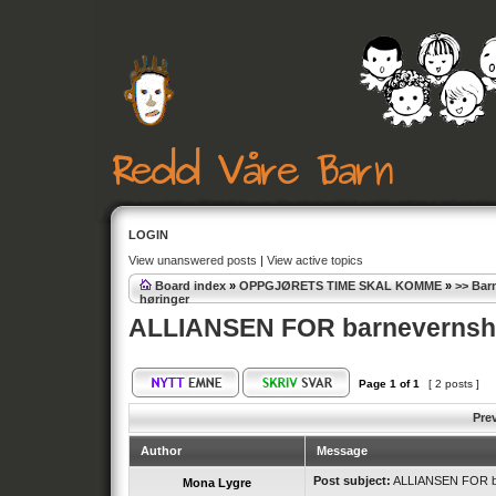
LOGIN
View unanswered posts
|
View active topics
Board index
»
OPPGJØRETS TIME SKAL KOMME
»
>> Bar
høringer
ALLIANSEN FOR barnevernshør
Page
1
of
1
[ 2 posts ]
Pre
Author
Message
Post subject:
ALLIANSEN FOR bar
Mona Lygre