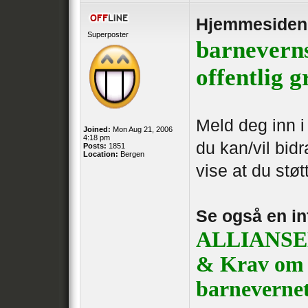
Hjemmesiden
Superposter
barnevern
offentlig 
Meld deg inn 
Joined:
Mon Aug 21, 2006
4:18 pm
du kan/vil bidr
Posts:
1851
Location:
Bergen
vise at du støtt
Se også en i
ALLIANSEN
& Krav om 
barneverne