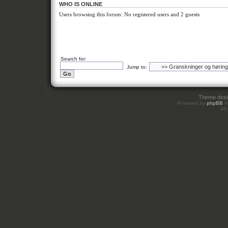
WHO IS ONLINE
Users browsing this forum: No registered users and 2 guests
Search for:
Jump to:
Theme des
Powered by
phpBB
©
All