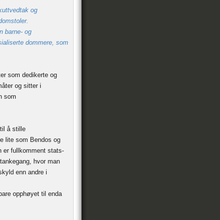
kuttvedtak og
domstoler.
n barne- og
sialiserte dommere, som
kter som dedikerte og
åter og sitter i
on som
l å stille
ike lite som Bendos og
n er fullkomment stats-
 tankegang, hvor man
skyld enn andre i
are opphøyet til enda