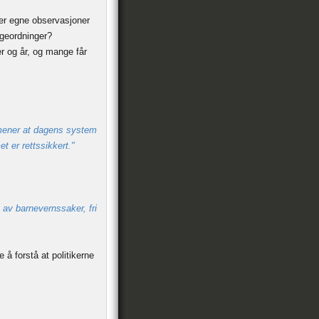
er egne observasjoner
lageordninger?
er og år, og mange får
 mener at dagens system
et er rettssikkert."
g av barnevernssaker, fri
 å forstå at politikerne