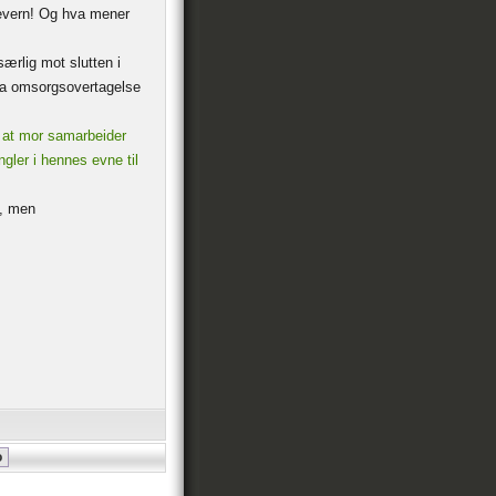
nevern! Og hva mener
særlig mot slutten i
 ha omsorgsovertagelse
 at mor samarbeider
ngler i hennes evne til
n, men