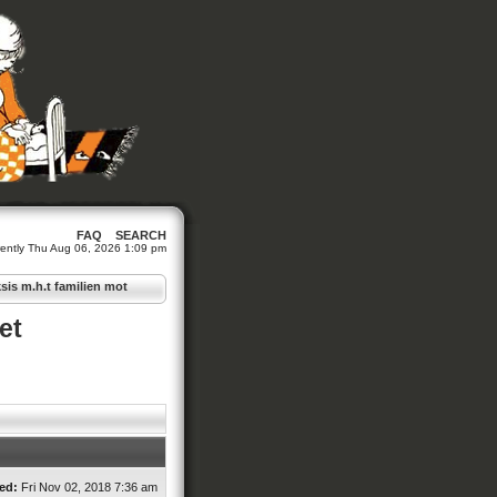
FAQ
SEARCH
urrently Thu Aug 06, 2026 1:09 pm
sis m.h.t familien mot
et
ed:
Fri Nov 02, 2018 7:36 am