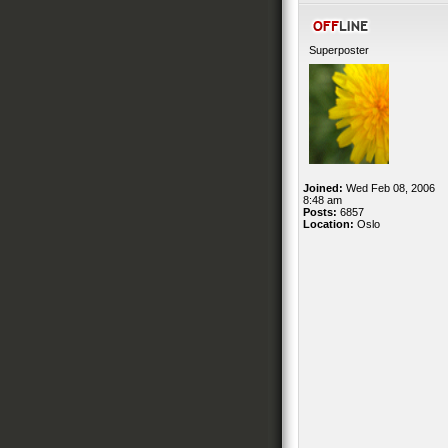
Superposter
Joined:
Wed Feb 08, 2006
8:48 am
Posts:
6857
Location:
Oslo