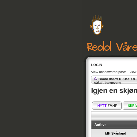
LOGIN
View unanswered posts
|
View 
Board index
»
JUSS O
såkalt barnevern
Igjen en skjø
Author
MH Skånland