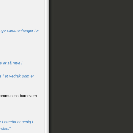
 mange sammenhenger for
e er så mye i
s i et vedtak som er
 kommunens barnevern
 ettertid er uenig i
endos."