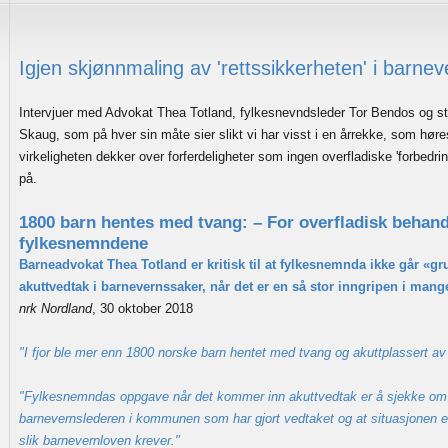
Igjen skjønnmaling av 'rettssikkerheten' i barnev
Intervjuer med Advokat Thea Totland, fylkesnevndsleder Tor Bendos og s
Skaug, som på hver sin måte sier slikt vi har visst i en årrekke, som hør
virkeligheten dekker over forferdeligheter som ingen overfladiske 'forbedrin
på.
1800 barn hentes med tvang: – For overfladisk behand
fylkesnemndene
Barneadvokat Thea Totland er kritisk til at fylkesnemnda ikke går «gr
akuttvedtak i barnevernssaker, når det er en så stor inngripen i mange 
nrk Nordland
, 30 oktober 2018
"I fjor ble mer enn 1800 norske barn hentet med tvang og akuttplassert av
"Fylkesnemndas oppgave når det kommer inn akuttvedtak er å sjekke om 
barnevernslederen i kommunen som har gjort vedtaket og at situasjonen e
slik barnevernloven krever."