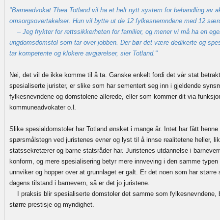
"Barneadvokat Thea Totland vil ha et helt nytt system for behandling av a
omsorgsovertakelser. Hun vil bytte ut de 12 fylkesnemndene med 12 sær
– Jeg frykter for rettssikkerheten for familier, og mener vi må ha en ege
ungdomsdomstol som tar over jobben. Der bør det være dedikerte og spe
tar kompetente og klokere avgjørelser, sier Totland."
Nei, det vil de ikke komme til å ta. Ganske enkelt fordi det vår stat betra
spesialiserte jurister, er slike som har sementert seg inn i gjeldende synsm
fylkesnevndene og domstolene allerede, eller som kommer dit via funksj
kommuneadvokater o.l.
Slike spesialdomstoler har Totland ønsket i mange år. Intet har fått henne ti
spørsmålstegn ved juristenes evner og lyst til å innse realitetene heller, l
statssekretærer og barne-statsråder har. Juristenes utdannelse i barnever
konform, og mere spesialisering betyr mere innveving i den samme typen
unnviker og hopper over at grunnlaget er galt. Er det noen som har større 
dagens tilstand i barnevern, så er det jo juristene.
I praksis blir spesialiserte domstoler det samme som fylkesnevndene, b
større prestisje og myndighet.