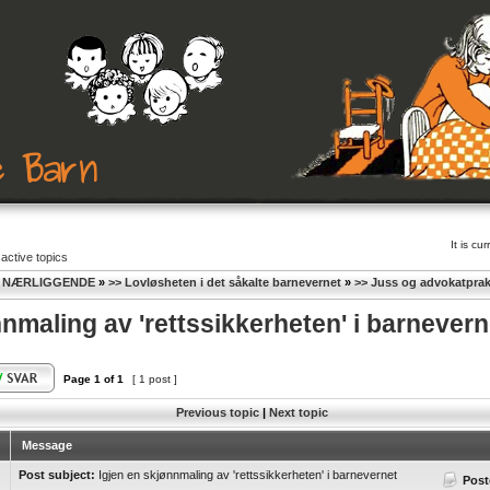
It is c
active topics
G NÆRLIGGENDE
»
>> Lovløsheten i det såkalte barnevernet
»
>> Juss og advokatprak
nnmaling av 'rettssikkerheten' i barnevern
Page
1
of
1
[ 1 post ]
Previous topic
|
Next topic
Message
Post subject:
Igjen en skjønnmaling av 'rettssikkerheten' i barnevernet
Post