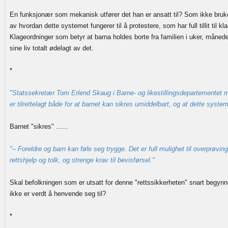
En funksjonær som mekanisk utfører det han er ansatt til? Som ikke bruk
av hvordan dette systemet fungerer til å protestere, som har full tillit til k
Klageordninger som betyr at barna holdes borte fra familien i uker, måned
sine liv totalt ødelagt av det.
*
"Statssekretær Tom Erlend Skaug i Barne- og likestillingsdepartementet
er tilrettelagt både for at barnet kan sikres umiddelbart, og at dette system
Barnet "sikres" ......
"– Foreldre og barn kan føle seg trygge. Det er full mulighet til overprøvin
rettshjelp og tolk, og strenge krav til bevisførsel."
Skal befolkningen som er utsatt for denne "rettssikkerheten" snart begynne
ikke er verdt å henvende seg til?
*