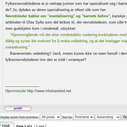
Fylkesnevndslederne er jo nettopp jurister som har spesialisert seg i bar
de? Jo, dybden av deres spesialisering er oftest slik som her:
Nevndsleder babler om "mentalisering" og "barnets behov"
, kanskje 
artikkelen til OIav Sylte som det lenkes til, der nevndslederen, som ville
men gudskjelov kom i mindretall, uttrykker:
"Gjennomgående må det etter mindretallets vurdering konkluderes med
dårlig og synes lite motivert for å motta veiledning, og at det foreligger ma
mentalisering."
Barnevernets veiledning? Jaså, moren kunne ikke se noen fornuft i de
fylkesnevndslederen tror den er midt i smørøyet?
_________________
Hjemmeside
http://www.mhskanland.net
Display posts from previous:
Sort by
Page
1
of
1
[ 1 post ]