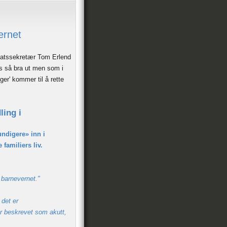
ernet
tatssekretær Tom Erlend
es så bra ut men som i
ger' kommer til å rette
ling i
undigere» inn i
familiers liv.
 barnevernet."
det er
r beskrevet som akutt,