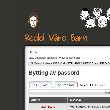
LOGIN
View unanswered posts
|
View active topics
Board index
»
INFO OM HTTP://R-V-B.NET OA
»
>> INFO 
Bytting av passord
Page
1
of
1
[ 1 post ]
Pre
Author
Message
Post subject:
Bytting av passord
Arild Holta