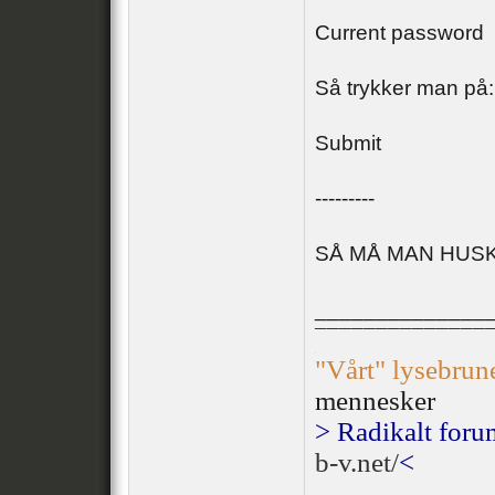
Current password
Så trykker man på:
Submit
---------
SÅ MÅ MAN HUS
______________
¯¯¯¯¯¯¯¯¯¯¯¯¯¯
.
"Vårt" lysebrun
mennesker
> Radikalt foru
b-v.net/
<