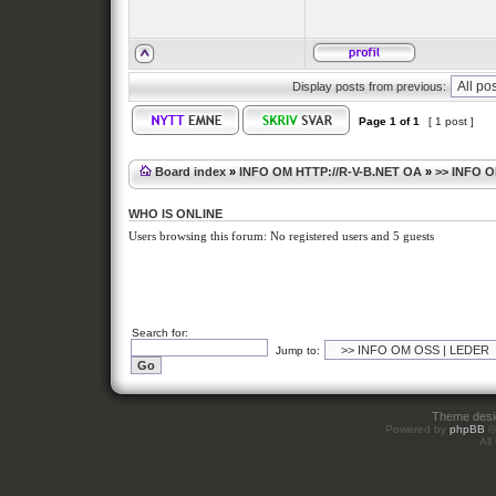
Display posts from previous:
Page
1
of
1
[ 1 post ]
Board index
»
INFO OM HTTP://R-V-B.NET OA
»
>> INFO 
WHO IS ONLINE
Users browsing this forum: No registered users and 5 guests
Search for:
Jump to:
Theme des
Powered by
phpBB
©
All