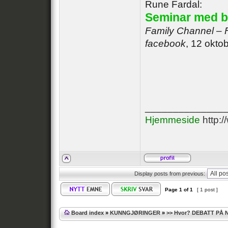
Rune Fardal:
Seminar med b
Family Channel – 
facebook
, 12 okto
______________
Hjemmeside
http:
Display posts from previous:
Page
1
of
1
[ 1 post ]
Board index
»
KUNNGJØRINGER
»
>> Hvor? DEBATT PÅ 