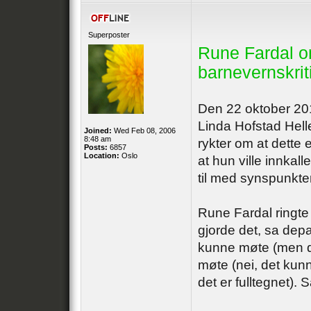
Superposter
Rune Fardal 
barnevernskrit
Den 22 oktober 201
Linda Hofstad Hellel
Joined:
Wed Feb 08, 2006
8:48 am
rykter om at dette
Posts:
6857
Location:
Oslo
at hun ville innkall
til med synspunkter
Rune Fardal ringte 
gjorde det, sa dep
kunne møte (men d
møte (nei, det kunne
det er fulltegnet).