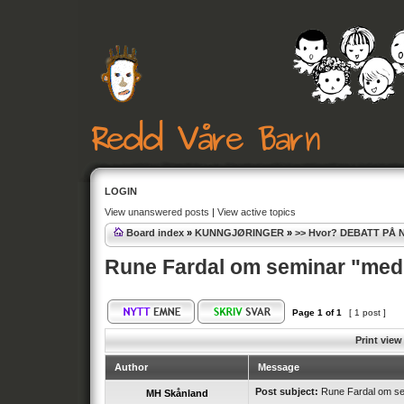
LOGIN
View unanswered posts
|
View active topics
Board index
»
KUNNGJØRINGER
»
>> Hvor? DEBATT PÅ 
Rune Fardal om seminar "med 
Page
1
of
1
[ 1 post ]
Print view
Author
Message
Post subject:
Rune Fardal om sem
MH Skånland