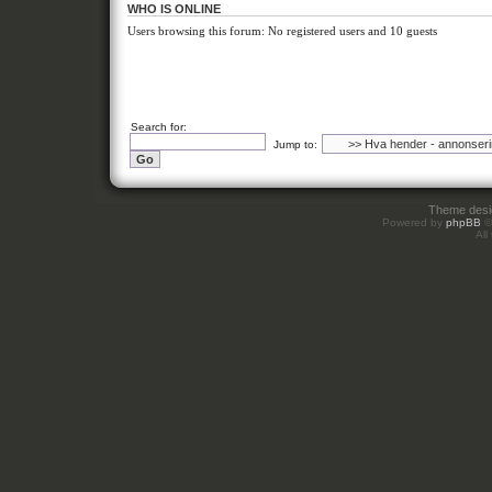
WHO IS ONLINE
Users browsing this forum: No registered users and 10 guests
Search for:
Jump to:
Theme des
Powered by
phpBB
©
All