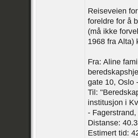
Reiseveien for
foreldre for å
(må ikke forv
1968 fra Alta) 
Fra: Aline fam
beredskapshj
gate 10, Oslo 
Til: "Beredsk
institusjon i 
- Fagerstrand
Distanse: 40.
Estimert tid: 