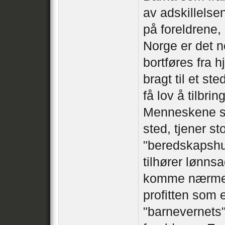
av adskillelse
på foreldrene,
Norge er det ne
bortføres fra h
bragt til et s
få lov å tilbr
Menneskene so
sted, tjener s
"beredskapshus
tilhører lønns
komme nærmere 
profitten som 
"barnevernets" 