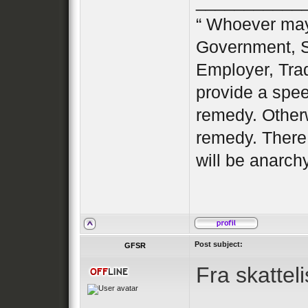
___________
“ Whoever may 
Government, S
Employer, Tra
provide a spe
remedy. Otherw
remedy. There
will be anarch
Post subject:
GFSR
Fra skattel