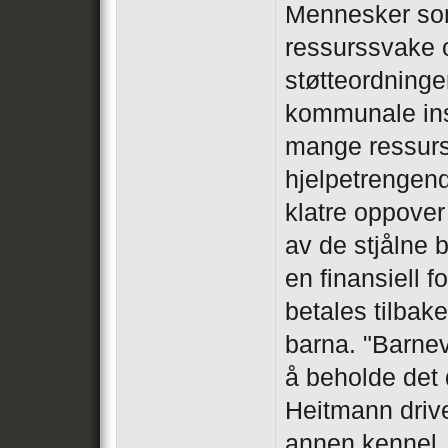
Mennesker so
ressurssvake o
støtteordninge
kommunale inst
mange ressurs
hjelpetrengend
klatre oppover
av de stjålne 
en finansiell 
betales tilbake
barna. "Barneve
å beholde det d
Heitmann drive
annen kennel,