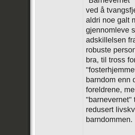
"Barnevernet" 
ved å tvangsfj
aldri noe galt
gjennomleve s
adskillelsen f
robuste personl
bra, til tross f
"fosterhjemmet
barndom enn d
foreldrene, men
"barnevernet" 
redusert livskva
barndommen.