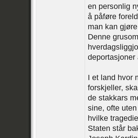
en personlig ny
å påføre forel
man kan gjøre 
Denne grusomm
hverdagsliggjo
deportasjoner 
I et land hvor
forskjeller, s
de stakkars me
sine, ofte ute
hvilke tragedi
Staten står bak