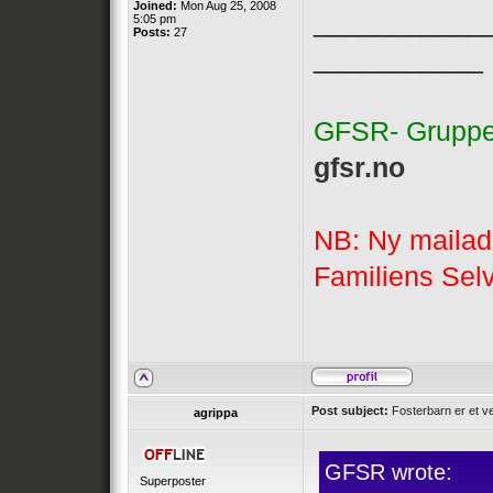
Joined:
Mon Aug 25, 2008
___________
5:05 pm
Posts:
27
___________
GFSR- Gruppen
gfsr.no
NB: Ny mailad
Familiens Sel
Post subject:
Fosterbarn er et ve
agrippa
GFSR wrote:
Superposter