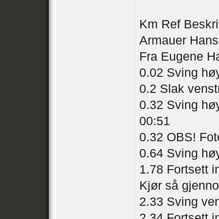
Km Ref Beskri
Armauer Hanse
Fra Eugene H
0.02 Sving høy
0.2 Slak venst
0.32 Sving høy
00:51
0.32 OBS! Fot
0.64 Sving hø
1.78 Fortsett 
Kjør så gjenn
2.33 Sving ven
2.34 Fortsett