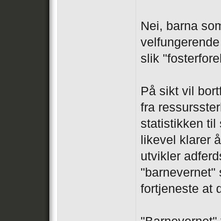
Nei, barna som
velfungerende
slik "fosterfor
På sikt vil bo
fra ressursste
statistikken t
likevel klarer
utvikler adferd
"barnevernet" s
fortjeneste at