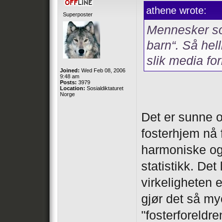
athene wrote:
Superposter
Mennesker so
barn“. Så hell
slik media fo
Joined:
Wed Feb 08, 2006
9:48 am
Posts:
3979
Location:
Sosialdiktaturet
Norge
Det er sunne o
fosterhjem nå 
harmoniske og 
statistikk. Det
virkeligheten 
gjør det så mye
"fosterforeldr