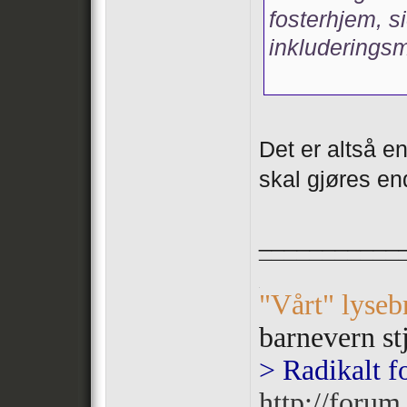
fosterhjem, si
inkluderings
Det er altså e
skal gjøres en
___________
¯¯¯¯¯¯¯¯¯¯¯
.
"Vårt" lyseb
barnevern st
> Radikalt f
http://forum.