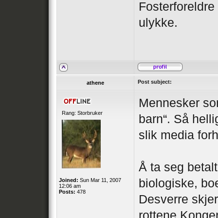
Fosterforeldre
ulykke.
Post subject:
athene
Mennesker som
Rang: Storbruker
barn“. Så helli
slik media for
Å ta seg betal
biologiske, bo
Joined:
Sun Mar 11, 2007
12:06 am
Posts:
478
Desverre skjer 
rottene Kongen