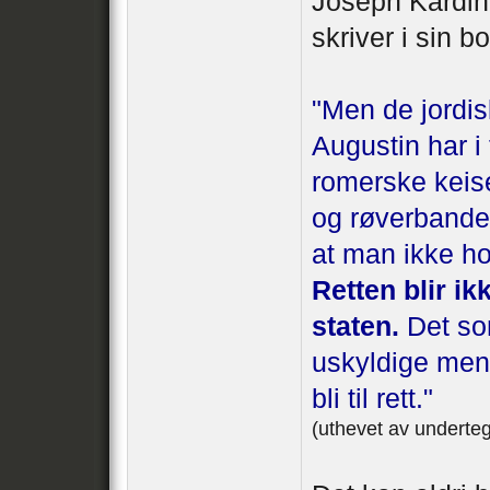
Joseph Kardin
skriver i sin bo
"Men de jordis
Augustin har i 
romerske keise
og røverbander
at man ikke hol
Retten blir i
staten.
Det som
uskyldige men
bli til rett."
(uthevet av underte