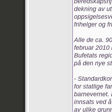
beredskapshje
dekning av utg
oppsigelsesve
frihelger og f
Alle de ca. 9
februar 2010
Bufetats regio
på den nye s
- Standardkon
for statlige 
barnevernet. 
innsats ved å
av ulike grun