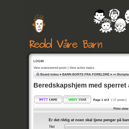
LOGIN
View unanswered posts
|
View active topics
Board index
»
BARN BORTE FRA FORELDRE
»
>> Bortpla
Beredskapshjem med sperret 
Page
1
of
2
[ 17 posts ]
Print view
Er det riktig at noen skal tjene penger på ba
Nei