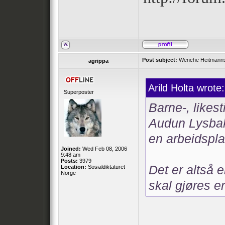
Post subject:
Wenche Heitmanns l
agrippa
Arild Holta wrote:
Superposter
Barne-, likest
Audun Lysba
en arbeidspla
Joined:
Wed Feb 08, 2006
9:48 am
Posts:
3979
Det er altså 
Location:
Sosialdiktaturet
Norge
skal gjøres e