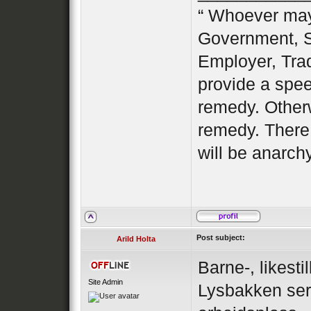
“ Whoever may 
Government, S
Employer, Tra
provide a spe
remedy. Otherw
remedy. There
will be anarch
Post subject:
Arild Holta
Barne-, likest
Site Admin
Lysbakken se