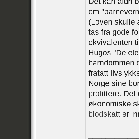
Det kan aldri b
om "barneverns
(Loven skulle a
tas fra gode f
ekvivalenten t
Hugos "De elen
barndommen og
fratatt livslyk
Norge sine bor
profittere. Det 
økonomiske ska
blodskatt
er in
___________