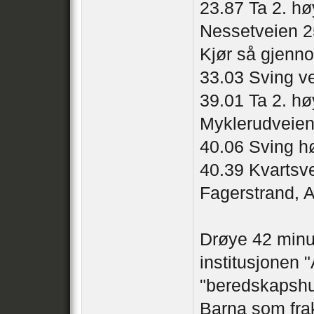
23.87 Ta 2. hø
Nessetveien 2
Kjør så gjenn
33.03 Sving ve
39.01 Ta 2. hø
Myklerudveien
40.06 Sving h
40.39 Kvartsve
Fagerstrand, A
Drøye 42 minut
institusjonen 
"beredskapshu
Barna som frak