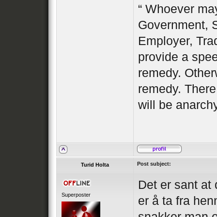
“ Whoever may 
Government, S
Employer, Tra
provide a spe
remedy. Otherw
remedy. There
will be anarch
Post subject:
Turid Holta
Det er sant at
Superposter
er å ta fra hen
snakker man om