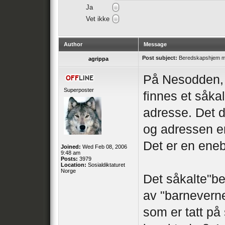
Ja
Vet ikke
Author
Message
Post subject:
Beredskapshjem me
agrippa
På Nesodden, 
Superposter
finnes et såka
adresse. Det 
og adressen e
Det er en eneb
Joined:
Wed Feb 08, 2006
9:48 am
Posts:
3979
Location:
Sosialdiktaturet
Norge
Det såkalte"b
av "barneverne
som er tatt på