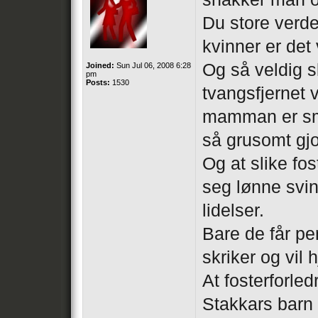
Du store verd
kvinner er det
Og så veldig s
Joined:
Sun Jul 06, 2008 6:28
pm
Posts:
1530
tvangsfjernet v
mamman er små 
så grusomt gj
Og at slike fos
seg lønne svin
lidelser.
Bare de får pe
skriker og vil h
At fosterforled
Stakkars barn 