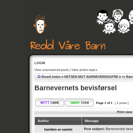
LOGIN
View unanswered posts
|
View active topics
Board index
»
HETSEN MOT BARNEVERNSOFRE
»
>> Bar
Barnevernets bevisførsel
Page
1
of
1
[ 2 posts ]
Print view
Author
Message
Post subject:
Barnevernets bevis
familien-er-samlet