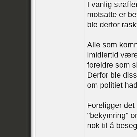
I vanlig straff
motsatte er be
ble derfor rask
Alle som komm
imidlertid vær
foreldre som sk
Derfor ble dis
om politiet had
Foreligger det
"bekymring" om
nok til å bese