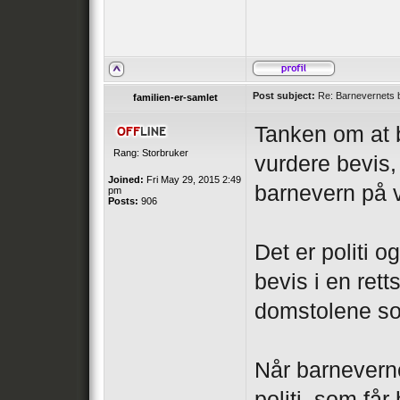
Post subject:
Re: Barnevernets b
familien-er-samlet
Tanken om at b
Rang: Storbruker
vurdere bevis, 
Joined:
Fri May 29, 2015 2:49
barnevern på vi
pm
Posts:
906
Det er politi 
bevis i en rett
domstolene so
Når barneverne
politi, som få