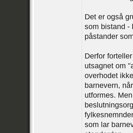
Det er også gru
som bistand -
påstander som n
Derfor fortelle
utsagnet om "a
overhodet ikk
barnevern, når
utformes. Men
beslutningsorg
fylkesnemnden
som lar barne