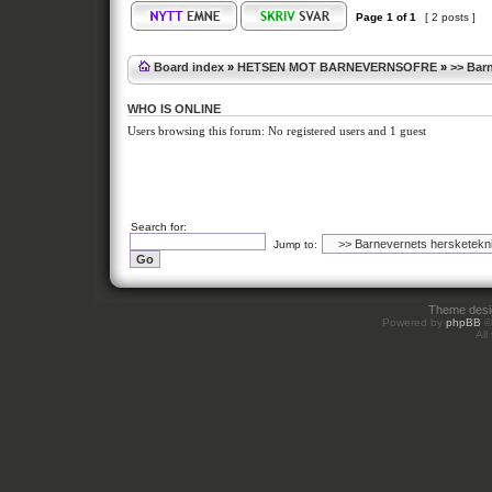
Page
1
of
1
[ 2 posts ]
Board index
»
HETSEN MOT BARNEVERNSOFRE
»
>> Bar
WHO IS ONLINE
Users browsing this forum: No registered users and 1 guest
Search for:
Jump to:
Theme des
Powered by
phpBB
©
All