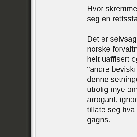
Hvor skremmen
seg en rettsst
Det er selvsagt
norske forval
helt uaffisert
"andre beviskra
denne setninge
utrolig mye om
arrogant, igno
tillate seg hva
gagns.