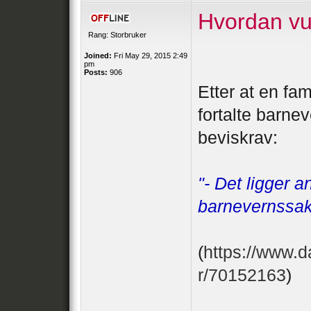
Hvordan vu
Rang: Storbruker
Joined:
Fri May 29, 2015 2:49
pm
Posts:
906
Etter at en fami
fortalte barne
beviskrav:
"- Det ligger a
barnevernssak 
(
https://www.da
r/70152163
)