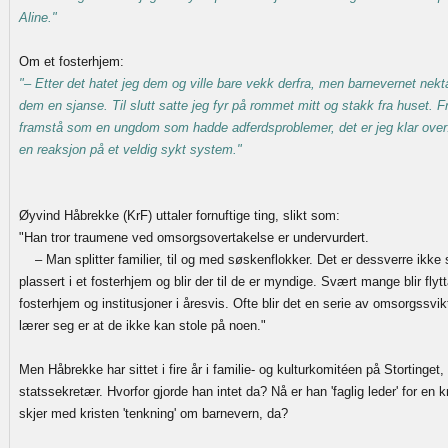
Aline."
Om et fosterhjem:
"– Etter det hatet jeg dem og ville bare vekk derfra, men barnevernet nekt
dem en sjanse. Til slutt satte jeg fyr på rommet mitt og stakk fra huset. F
framstå som en ungdom som hadde adferdsproblemer, det er jeg klar over
en reaksjon på et veldig sykt system."
Øyvind Håbrekke (KrF) uttaler fornuftige ting, slikt som:
"Han tror traumene ved omsorgsovertakelse er undervurdert.
– Man splitter familier, til og med søskenflokker. Det er dessverre ikke s
plassert i et fosterhjem og blir der til de er myndige. Svært mange blir flytta
fosterhjem og institusjoner i åresvis. Ofte blir det en serie av omsorgssvi
lærer seg er at de ikke kan stole på noen."
Men Håbrekke har sittet i fire år i familie- og kulturkomitéen på Stortinget
statssekretær. Hvorfor gjorde han intet da? Nå er han 'faglig leder' for en
skjer med kristen 'tenkning' om barnevern, da?