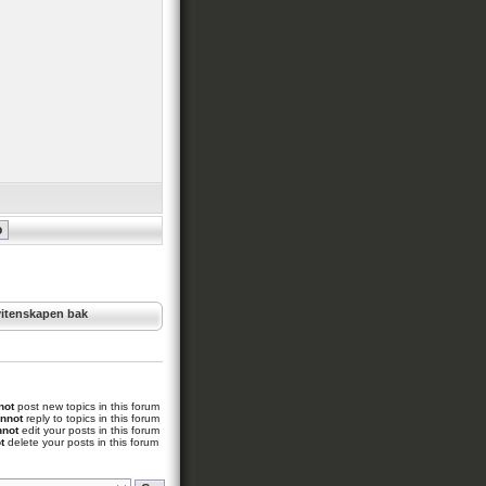
vitenskapen bak
not
post new topics in this forum
nnot
reply to topics in this forum
nnot
edit your posts in this forum
t
delete your posts in this forum