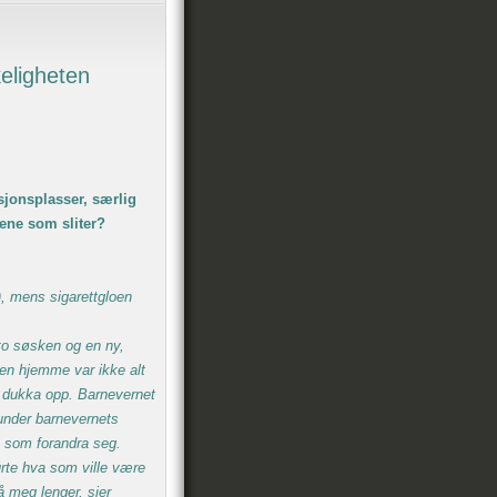
keligheten
usjonsplasser, særlig
rene som sliter?
3), mens sigarettgloen
to søsken og en ny,
en hjemme var ikke alt
et dukka opp. Barnevernet
n under barnevernets
n som forandra seg.
rte hva som ville være
å meg lenger, sier