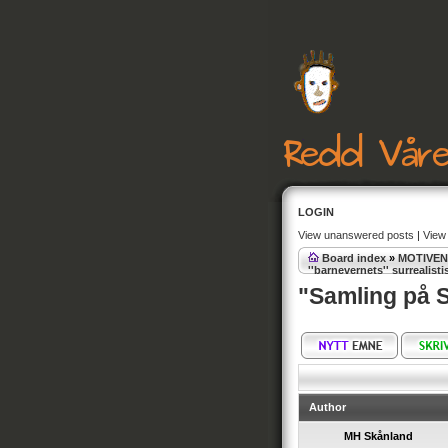
LOGIN
View unanswered posts
|
View 
Board index
»
MOTIVE
''barnevernets'' surrealist
"Samling på S
Author
MH Skånland