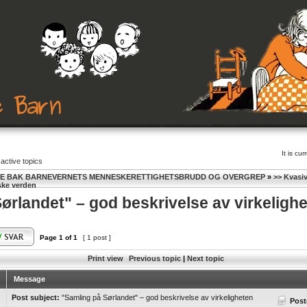
It is c
active topics
NE BAK BARNEVERNETS MENNESKERETTIGHETSBRUDD OG OVERGREP
»
>> Kvasi
iske verden
ørlandet" – god beskrivelse av virkeligh
Page
1
of
1
[ 1 post ]
Print view
Previous topic
|
Next topic
Message
Post subject:
"Samling på Sørlandet" – god beskrivelse av virkeligheten
Post