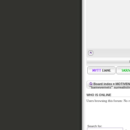
Board index
»
MOTIVE
''barnevernets'' surrealist
WHO IS ONLINE
Users browsing this forum: No re
Search for: