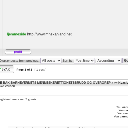
_________________
Hjemmeside
http://www.mhskanland.net
Display posts from previous:
Sort by
Page
1
of
1
[ 1 post ]
NE BAK BARNEVERNETS MENNESKERETTIGHETSBRUDD OG OVERGREP
»
>> Kvasi
iske verden
gistered users and 2 guests
You
can
You
ca
You
ca
You
canno