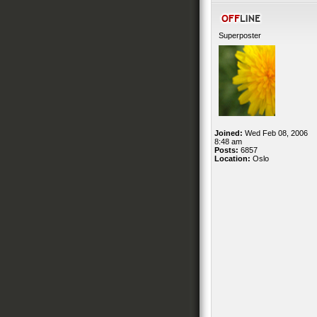
Superposter
Joined:
Wed Feb 08, 2006
8:48 am
Posts:
6857
Location:
Oslo