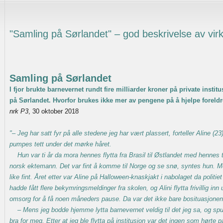
"Samling på Sørlandet" – god beskrivelse av vir
Samling på Sørlandet
I fjor brukte barnevernet rundt fire milliarder kroner på private instit
på Sørlandet. Hvorfor brukes ikke mer av pengene på å hjelpe foreld
nrk P3
, 30 oktober 2018
"– Jeg har satt fyr på alle stedene jeg har vært plassert, forteller Aline (2
pumpes tett under det mørke håret.
Hun var ti år da mora hennes flytta fra Brasil til Østlandet med hennes 
norsk ektemann. Det var fint å komme til Norge og se snø, syntes hun. M
like fint. Året etter var Aline på Halloween-knaskjakt i nabolaget da politi
hadde fått flere bekymringsmeldinger fra skolen, og Alini flytta frivillig in
omsorg for å få noen måneders pause. Da var det ikke bare bosituasjone
– Mens jeg bodde hjemme lytta barnevernet veldig til det jeg sa, og spu
bra for meg. Etter at jeg ble flytta på institusjon var det ingen som hørte p