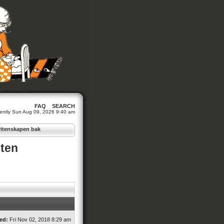
FAQ
SEARCH
urrently Sun Aug 09, 2026 9:40 am
vitenskapen bak
eten
ed:
Fri Nov 02, 2018 8:29 am