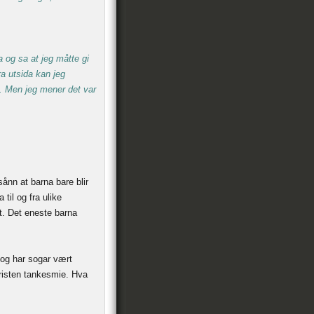
a og sa at jeg måtte gi
ra utsida kan jeg
. Men jeg mener det var
ånn at barna bare blir
 til og fra ulike
kt. Det eneste barna
, og har sogar vært
 kristen tankesmie. Hva