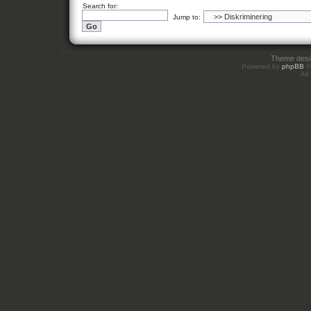
Search for:
Jump to:
Theme des
Powered by
phpBB
©
All