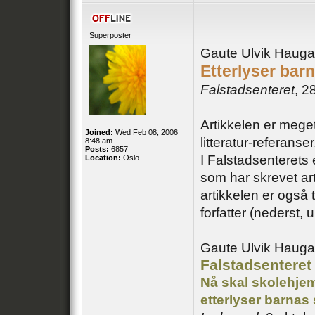
Superposter
Gaute Ulvik Haugan
Etterlyser barn
Falstadsenteret
, 2
Artikkelen er mege
Joined:
Wed Feb 08, 2006
litteratur-referanser
8:48 am
Posts:
6857
I Falstadsenterets 
Location:
Oslo
som har skrevet art
artikkelen er også 
forfatter (nederst, 
Gaute Ulvik Hauga
Falstadsenteret 
Nå skal skolehje
etterlyser barnas