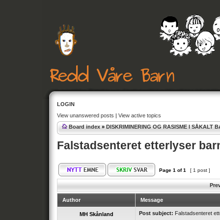
LOGIN
View unanswered posts
|
View active topics
Board index
»
DISKRIMINERING OG RASISME I SÅKALT 
Falstadsenteret etterlyser bar
Page
1
of
1
[ 1 post ]
Pre
Author
Message
Post subject:
Falstadsenteret ett
MH Skånland