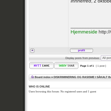
Innherred
, 2 oktob
______________
Hjemmeside
http:
Display posts from previous:
Page
1
of
1
[ 1 post ]
Board index
»
DISKRIMINERING OG RASISME I SÅKALT 
WHO IS ONLINE
Users browsing this forum: No registered users and 1 guest