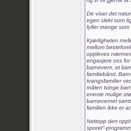
og vi vil gjerne få
De viser det natur
egen slekt som li
fyller mange som h
Kjærligheten mell
mellom bestefore
oppleves nærmest 
engasjere oss for
barnevern, et bar
familiebånd. Barn
tvangsfamilier ved
måten tvinge barna
eneste mulige stø
barnevernet samt
familien ikke er a
Nettopp den opph
sporet"-programmen