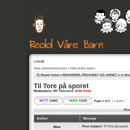
LOGIN
View unanswered posts
|
View active topics
Board index
»
RESURSER, PROSJEKT OG ANNET
»
>> Ba
Til Tore på sporet
Moderators:
MH Skånland
,
Arild Holta
Page
1
of
1
[ 1 post ]
Pre
Author
Message
Post subject:
Til Tore på sporet
Nina