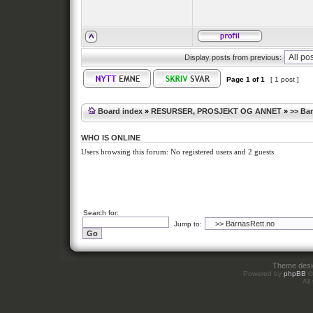
Display posts from previous:
Page
1
of
1
[ 1 post ]
Board index
»
RESURSER, PROSJEKT OG ANNET
»
>> Ba
WHO IS ONLINE
Users browsing this forum: No registered users and 2 guests
Search for:
Jump to:
Theme des
Powered by
phpBB
©
All