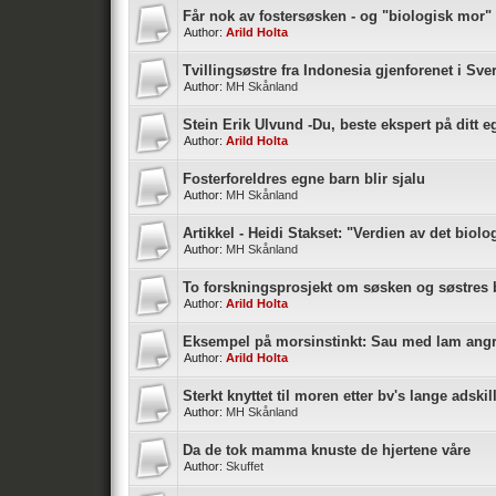
Får nok av fostersøsken - og "biologisk mor" v
Author:
Arild Holta
Tvillingsøstre fra Indonesia gjenforenet i Sve
Author:
MH Skånland
Stein Erik Ulvund -Du, beste ekspert på ditt e
Author:
Arild Holta
Fosterforeldres egne barn blir sjalu
Author:
MH Skånland
Artikkel - Heidi Stakset: "Verdien av det biol
Author:
MH Skånland
To forskningsprosjekt om søsken og søstres 
Author:
Arild Holta
Eksempel på morsinstinkt: Sau med lam angri
Author:
Arild Holta
Sterkt knyttet til moren etter bv's lange adskil
Author:
MH Skånland
Da de tok mamma knuste de hjertene våre
Author:
Skuffet