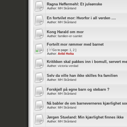
Ragna Heffermehl: Et juleønske
Author:
MH Skånland
En fortvilet mor: Hvorfor i all verden ....
Author:
MH Skånland
Kong Harald om mor
Author:
familien-er-samlet
Fortvilt mor rømmer med barnet
[
Go to page:
1
,
2
]
Author:
Arild Holta
Kritikken skal pakkes inn i bomull, servert 
Author:
victoria verdad
Selv da ville han ikke skilles fra familien
Author:
MH Skånland
Forskjell på egne barn og stebarn ?
Author:
MH Skånland
Nå babler de om barneverneres kjærlighet 
Author:
MH Skånland
Jørgen Stueland: Min kjærlighet finnes ikke
Author:
MH Skånland