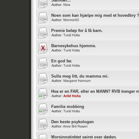
Samvær...
Author:
Nina
Noen som kan hjælpe mig med et hovedbry 
Author:
Mormor63
Premie beløp for å få barn.
Author:
Turid Holta
Barnesykehus hjemme.
Author:
Turid Holta
En god far.
Author:
Turid Holta
Sulla meg litt, du mamma mi.
Author:
Margaret Hennum
Hva er en FAR, eller en MANN? RVB trenger 
Author:
Arild Holta
Familie mobbing
Author:
Turid Holta
Den beste psykologen
Author:
Anne Brit Raaen
Morsinnstinktet seiret over døden.