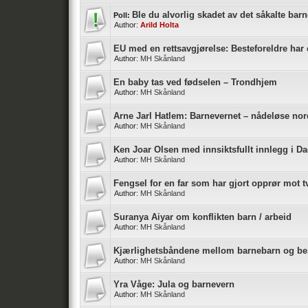
Ble du alvorlig skadet av det såkalte bar
Poll:
Author:
Arild Holta
EU med en rettsavgjørelse: Besteforeldre har 
Author:
MH Skånland
En baby tas ved fødselen – Trondhjem
Author:
MH Skånland
Arne Jarl Hatlem: Barnevernet – nådeløse n
Author:
MH Skånland
Ken Joar Olsen med innsiktsfullt innlegg i D
Author:
MH Skånland
Fengsel for en far som har gjort opprør mot t
Author:
MH Skånland
Suranya Aiyar om konflikten barn / arbeid
Author:
MH Skånland
Kjærlighetsbåndene mellom barnebarn og bes
Author:
MH Skånland
Yra Våge: Jula og barnevern
Author:
MH Skånland