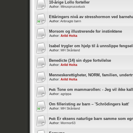
10-årige Lollo forteller
Author:
Minusprusselusk
Ettåringers nivå av stresshormon ved barneha
Author:
Anbragte børn
Morsom og illustrerende for instinktene
Author:
Arild Holta
Isabel trygler om hjelp til å unnslippe fengsel
Author:
MH Skånland
Benedicte (14) sin dype fortvilelse
Author:
Arild Holta
Menneskerettigheter, NORM, familien, undert
Author:
Arild Holta
Tone om mammarollen: - Jeg vil ikke k
Poll:
Author:
agrippa
Om filleristing av barn – 'Schrödingers katt'
Author:
MH Skånland
Er eksens naturlige barn samme som eg
Poll:
Author:
Mormor63