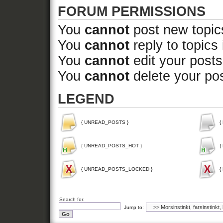
FORUM PERMISSIONS
You
cannot
post new topics
You
cannot
reply to topics 
You
cannot
edit your posts
You
cannot
delete your pos
LEGEND
{ UNREAD_POSTS }
{
{ UNREAD_POSTS_HOT }
{
{ UNREAD_POSTS_LOCKED }
{
Search for:
Jump to: