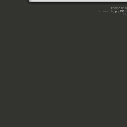
Theme des
Powered by
phpBB
©
All