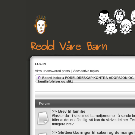
LOGIN
View unanswered posts
|
View active topics
Board index
»
FORELDRESKAP KONTRA ADOPSJON OG
familiefølelser og slikt
Forum
>> Brev til familie
Ønsker du - i slitet med barnefjernerne - å sende br
tåler at det er offentlig, så kan du skrive det her. E
tidligere brev.
>> Støtteerklæringer til saken og de mange