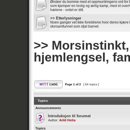
Ønsker du komme med et oppmuntringens ord for b
som kjemper en lovlig og ærlig kamp, med et overiv
hælene - ordet er ditt.
>> Etterlysninger
Noen ganger vet ikke foreldrene hvor deres kjære ba
storsamfunnet som stjal barnet.
>> Morsinstinkt, 
hjemlengsel, fam
Page
1
of
2
[ 64 topics ]
Topics
Announcements
Introduksjon til forumet
Author:
Arild Holta
Topics