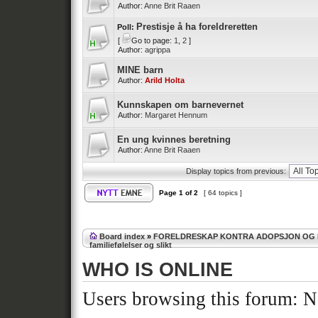
Author:
Anne Brit Raaen
Prestisje å ha foreldreretten
Poll:
[
Go to page:
1
,
2
]
Author:
agrippa
MINE barn
Author:
Arild Holta
Kunnskapen om barnevernet
Author:
Margaret Hennum
En ung kvinnes beretning
Author:
Anne Brit Raaen
Display topics from previous:
Page
1
of
2
[ 64 topics ]
Board index
»
FORELDRESKAP KONTRA ADOPSJON OG
familiefølelser og slikt
WHO IS ONLINE
Users browsing this forum: No