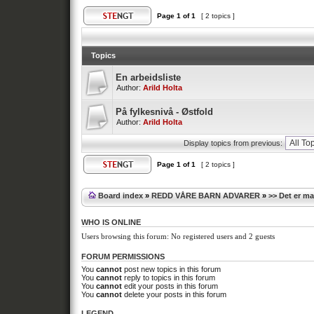
Page
1
of
1
[ 2 topics ]
Topics
En arbeidsliste
Author:
Arild Holta
På fylkesnivå - Østfold
Author:
Arild Holta
Display topics from previous:
Page
1
of
1
[ 2 topics ]
Board index
»
REDD VÅRE BARN ADVARER
»
>> Det er m
WHO IS ONLINE
Users browsing this forum: No registered users and 2 guests
FORUM PERMISSIONS
You
cannot
post new topics in this forum
You
cannot
reply to topics in this forum
You
cannot
edit your posts in this forum
You
cannot
delete your posts in this forum
LEGEND