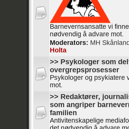
Barnevernsansatte vi finne
nødvendig å advare mot.
Moderators:
MH Skånlan
Holta
>> Psykologer som delt
overgrepsprosesser
Psykologer og psykiatere 
mot.
>> Redaktører, journali
som angriper barnever
familien
Antivitenskapelige mediafol
det nødvendig å advare mo