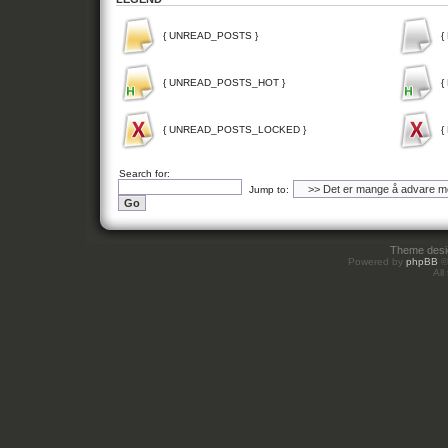
{ UNREAD_POSTS }
{
{ UNREAD_POSTS_HOT }
{
{ UNREAD_POSTS_LOCKED }
{
Search for:
Jump to:
Theme des
Powered by
phpBB
©
All