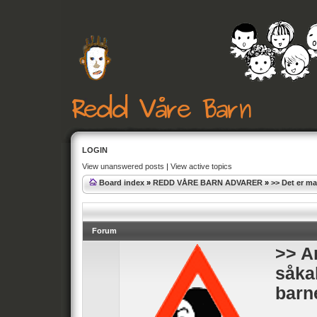
LOGIN
View unanswered posts
|
View active topics
Board index
»
REDD VÅRE BARN ADVARER
»
>> Det er m
Forum
>> An
såka
barn