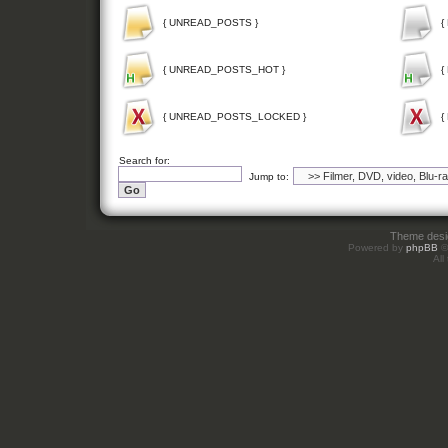
{ UNREAD_POSTS }
{
{ UNREAD_POSTS_HOT }
{
{ UNREAD_POSTS_LOCKED }
{
Search for:
Jump to:
Theme des
Powered by
phpBB
©
All