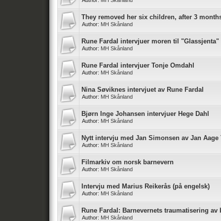
Author:
MH Skånland
They removed her six children, after 3 month
Author:
MH Skånland
Rune Fardal intervjuer moren til "Glassjenta"
Author:
MH Skånland
Rune Fardal intervjuer Tonje Omdahl
Author:
MH Skånland
Nina Søviknes intervjuet av Rune Fardal
Author:
MH Skånland
Bjørn Inge Johansen intervjuer Hege Dahl
Author:
MH Skånland
Nytt intervju med Jan Simonsen av Jan Aage
Author:
MH Skånland
Filmarkiv om norsk barnevern
Author:
MH Skånland
Intervju med Marius Reikerås (på engelsk)
Author:
MH Skånland
Rune Fardal: Barnevernets traumatisering av 
Author:
MH Skånland