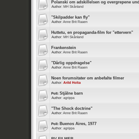
Polanski om adskillelsen og overgrepene und
Author:
MH Skånland
"Skilpadder kan fly"
Author:
Anne Brit Raaen
Huttetu, en propaganda-film for "ettervern"
Author:
MH Skånland
Frankenstein
Author:
Anne Brit Raaen
"Dårlig oppdragelse"
Author:
Anne Brit Raaen
Noen forumsitater om anbefalte filmer
Author:
Arild Holta
Stjålne barn
Poll:
Author:
agrippa
"The Shock doctrine"
Author:
Anne Brit Raaen
Buenos Aires, 1977
Poll:
Author:
agrippa
BV FILMER