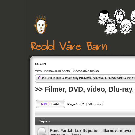
LOGIN
View unanswered posts
|
View active topics
Board index
»
BØKER, FILMER, VIDEO, LYDBØKER
»
>> F
>> Filmer, DVD, video, Blu-ra
Page
1
of
2
[ 58 topics ]
Topics
Rune Fardal: Lex Superior – Barnevernloven