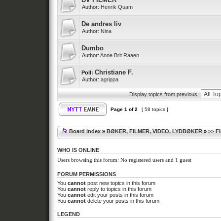
Author:
Henrik Quam
De andres liv
Author:
Nina
Dumbo
Author:
Anne Brit Raaen
Christiane F.
Poll:
Author:
agrippa
Display topics from previous:
Page
1
of
2
[ 58 topics ]
Board index
»
BØKER, FILMER, VIDEO, LYDBØKER
»
>> F
WHO IS ONLINE
Users browsing this forum: No registered users and 1 guest
FORUM PERMISSIONS
You
cannot
post new topics in this forum
You
cannot
reply to topics in this forum
You
cannot
edit your posts in this forum
You
cannot
delete your posts in this forum
LEGEND