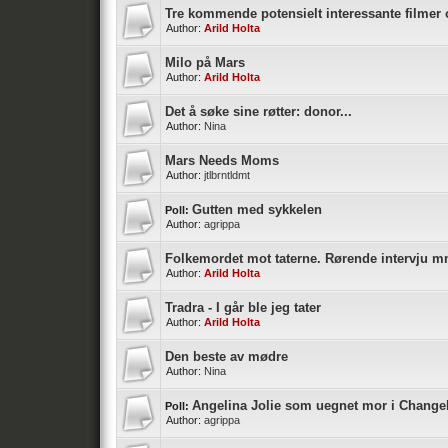
Tre kommende potensielt interessante filmer
Author:
Arild Holta
Milo på Mars
Author:
Arild Holta
Det å søke sine røtter: donor...
Author:
Nina
Mars Needs Moms
Author:
jtlbrntldmt
Gutten med sykkelen
Poll:
Author:
agrippa
Folkemordet mot taterne. Rørende intervju m
Author:
Arild Holta
Tradra - I går ble jeg tater
Author:
Arild Holta
Den beste av mødre
Author:
Nina
Angelina Jolie som uegnet mor i Change
Poll:
Author:
agrippa