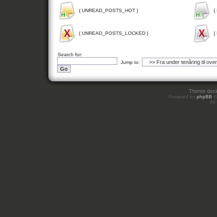
{ UNREAD_POSTS_HOT }
{
{ UNREAD_POSTS_LOCKED }
{
Search for:
Jump to:
Theme des
Powered by
phpBB
©
All