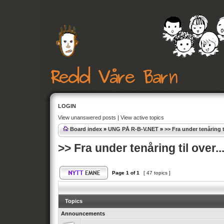
LOGIN
View unanswered posts
|
View active topics
Board index
»
UNG PÅ R-B-V.NET
»
>> Fra under tenåring ti
>> Fra under tenåring til over..
Page
1
of
1
[ 47 topics ]
Topics
Announcements