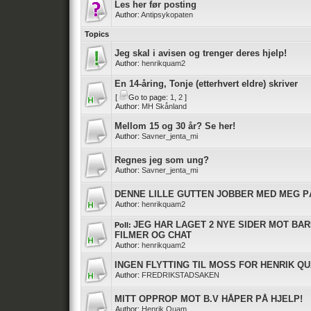
Les her før posting
Author:
Antipsykopaten
Topics
Jeg skal i avisen og trenger deres hjelp!
Author:
henrikquam2
En 14-åring, Tonje (etterhvert eldre) skriver
[
Go to page:
1
,
2
]
Author:
MH Skånland
Mellom 15 og 30 år? Se her!
Author:
Savner_jenta_mi
Regnes jeg som ung?
Author:
Savner_jenta_mi
DENNE LILLE GUTTEN JOBBER MED MEG P
Author:
henrikquam2
JEG HAR LAGET 2 NYE SIDER MOT BA
Poll:
FILMER OG CHAT
Author:
henrikquam2
INGEN FLYTTING TIL MOSS FOR HENRIK Q
Author:
FREDRIKSTADSAKEN
MITT OPPROP MOT B.V HÅPER PÅ HJELP!
Author:
Henrik Quam