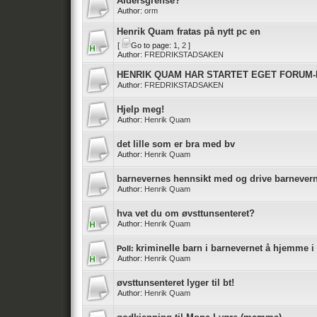
Aldersgrense?
Author:
orm
Henrik Quam fratas på nytt pc en
[
Go to page:
1
,
2
]
Author:
FREDRIKSTADSAKEN
HENRIK QUAM HAR STARTET EGET FORUM
Author:
FREDRIKSTADSAKEN
Hjelp meg!
Author:
Henrik Quam
det lille som er bra med bv
Author:
Henrik Quam
barnevernes hennsikt med og drive barnevern
Author:
Henrik Quam
hva vet du om øvsttunsenteret?
Author:
Henrik Quam
kriminelle barn i barnevernet å hjemme i 
Poll:
Author:
Henrik Quam
øvsttunsenteret lyger til bt!
Author:
Henrik Quam