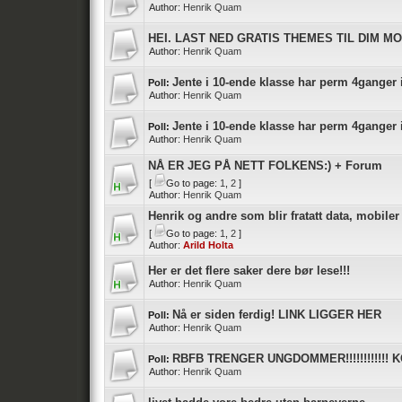
Author:
Henrik Quam
HEI. LAST NED GRATIS THEMES TIL DIM MOBI
Author:
Henrik Quam
Jente i 10-ende klasse har perm 4ganger i 
Poll:
Author:
Henrik Quam
Jente i 10-ende klasse har perm 4ganger i 
Poll:
Author:
Henrik Quam
NÅ ER JEG PÅ NETT FOLKENS:) + Forum
[
Go to page:
1
,
2
]
Author:
Henrik Quam
Henrik og andre som blir fratatt data, mobiler
[
Go to page:
1
,
2
]
Author:
Arild Holta
Her er det flere saker dere bør lese!!!
Author:
Henrik Quam
Nå er siden ferdig! LINK LIGGER HER
Poll:
Author:
Henrik Quam
RBFB TRENGER UNGDOMMER!!!!!!!!!!!! K
Poll:
Author:
Henrik Quam