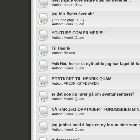
livet hadde vore bedre uten barneverne ..
Author:
datter t linda
jeg blir flyttet åver alt!
[
Go to page:
1
,
2
]
Author:
Henrik Quam
YOUTUBE.COM FILMER!!!!!
Author:
Henrik Quam
Til Henrik
Author:
Bloxksi
Hei, her er et nytt bilde jeg har laget til 
Poll:
Author:
Henrik Quam
POSTKORT TIL HENRIK QUAM
Author:
FREDRIKSTADSAKEN
er det noe du lurer på om øvsttunsenteret?
Author:
Henrik Quam
NÅ HAR JEG OPPTADERT FORUMSIDEN MIN:) l
Author:
Henrik Quam
jeg jobber med å lage en ny forum side som 
Author:
Henrik Quam