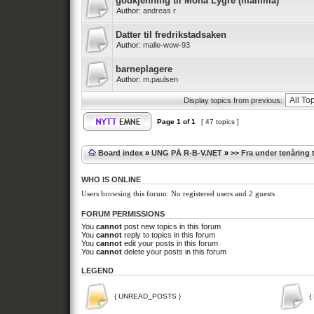
godkjenning til Mona Lygre (mamma)
Author:
andreas r
Datter til fredrikstadsaken
Author:
malle-wow-93
barneplagere
Author:
m.paulsen
Display topics from previous:
Page
1
of
1
[ 47 topics ]
Board index
»
UNG PÅ R-B-V.NET
»
>> Fra under tenåring ti
WHO IS ONLINE
Users browsing this forum: No registered users and 2 guests
FORUM PERMISSIONS
You
cannot
post new topics in this forum
You
cannot
reply to topics in this forum
You
cannot
edit your posts in this forum
You
cannot
delete your posts in this forum
LEGEND
{ UNREAD_POSTS }
{