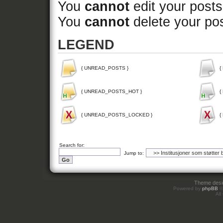
You
cannot
edit your posts
You
cannot
delete your pos
LEGEND
{ UNREAD_POSTS }
{
{ UNREAD_POSTS_HOT }
{
{ UNREAD_POSTS_LOCKED }
{
Search for:
Jump to:
Theme des
Powered by
phpBB
©
All