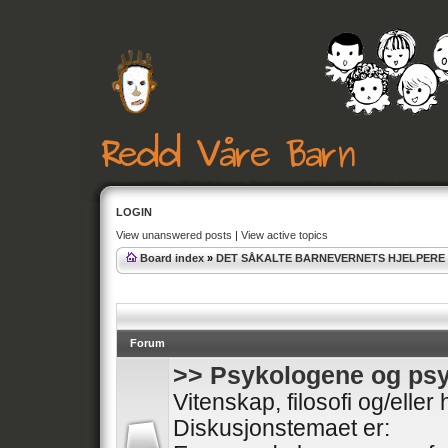
LOGIN
View unanswered posts
|
View active topics
Board index
»
DET SÅKALTE BARNEVERNETS HJELPERE
Forum
>> Psykologene og psy
Vitenskap, filosofi og/elle
Diskusjonstemaet er: