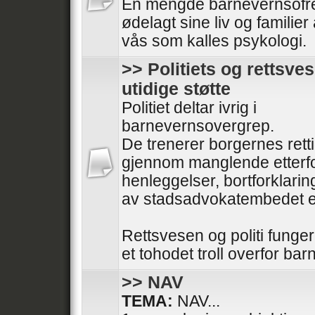
En mengde barnevernsofre 
ødelagt sine liv og familier
vås som kalles psykologi.
>> Politiets og rettsve
utidige støtte
Politiet deltar ivrig i
barnevernsovergrep.
De trenerer borgernes rett
gjennom manglende etterfo
henleggelser, bortforklaring
av stadsadvokatembedet e
Rettsvesen og politi funge
et tohodet troll overfor bar
>> NAV
TEMA:
NAV...