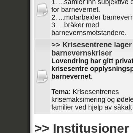
1. ...samler inn subjektive
for barnevernet.
2. ...motarbeider barnever
3. ...bråker med
barnevernsmotstandere.
>> Krisesentrene lager 
barnevernskriser
Lovendring har gitt priva
krisesentre opplysningspli
barnevernet.
Tema:
Krisesentrenes
krisemaksimering og ødel
familier ved hjelp av såkal
>> Institusjoner