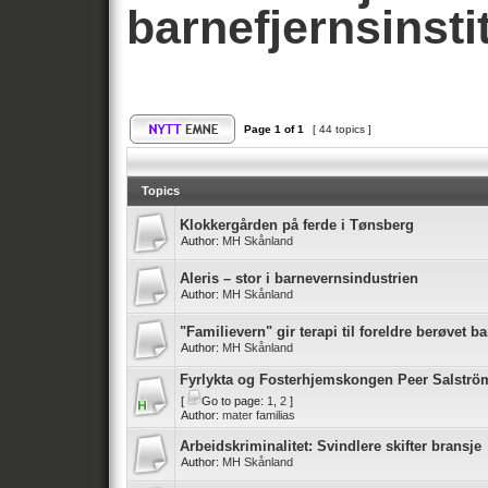
barnefjernsinst
Page
1
of
1
[ 44 topics ]
Topics
Klokkergården på ferde i Tønsberg
Author:
MH Skånland
Aleris – stor i barnevernsindustrien
Author:
MH Skånland
"Familievern" gir terapi til foreldre berøvet b
Author:
MH Skånland
Fyrlykta og Fosterhjemskongen Peer Salströ
[
Go to page:
1
,
2
]
Author:
mater familias
Arbeidskriminalitet: Svindlere skifter bransje
Author:
MH Skånland