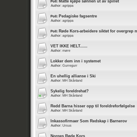
Måtte kjøpe sønnen ut av spillet
Poll:
Author:
agrippa
Pedagiske fagsentre
Poll:
Author:
agrippa
Røde Kors-arbeidere siktet for overgrep 
Poll:
Author:
agrippa
VET IKKE HELT......
Author:
møre
Lokker dem inn i systemet
Author:
Gurregurr
En uhellig allianse i Ski
Author:
MH Skånland
Sykelig foreldrehat?
Author:
MH Skånland
Redd Barna hisser opp til foreldreforfølgelse
Author:
MH Skånland
Inkassofirmaer Som Redskap i Barnerov
Author:
Ursus
Norges Røde Kors