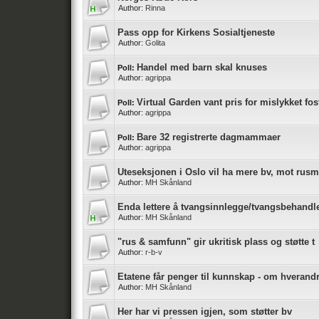
Author:
Rinna
Pass opp for Kirkens Sosialtjeneste
Author:
Golita
Handel med barn skal knuses
Poll:
Author:
agrippa
Virtual Garden vant pris for mislykket f
Poll:
Author:
agrippa
Bare 32 registrerte dagmammaer
Poll:
Author:
agrippa
Uteseksjonen i Oslo vil ha mere bv, mot rusm
Author:
MH Skånland
Enda lettere å tvangsinnlegge/tvangsbehandle
Author:
MH Skånland
"rus & samfunn" gir ukritisk plass og støtte t
Author:
r-b-v
Etatene får penger til kunnskap - om hverand
Author:
MH Skånland
Her har vi pressen igjen, som støtter bv