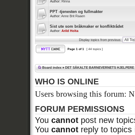
Author:
Rinna
PPT -tjenesten og fullmakter
Author:
Anne Brit Raaen
Sist ute som bråkmaker er konfliktrådet
Author:
Arild Holta
Display topics from previous:
Page
1
of
1
[ 44 topics ]
Board index
»
DET SÅKALTE BARNEVERNETS HJELPERE
WHO IS ONLINE
Users browsing this forum: No
FORUM PERMISSIONS
You
cannot
post new topics
You
cannot
reply to topics 