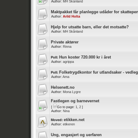
Author:
MH Skånland
Maktpakket får planlegge udåder for skattepe
Author:
Arild Holta
Hjelp for utsatte barn, eller det motsatte?
Author:
MH Skånland
Private aktører
Author:
Rinna
Hun koster 720.000 kr i året
Poll:
Author:
agrippa
Folketrygdkontor fur utlandsaker - vedleg
Poll:
Author:
Ama
Helsenett.no
Author:
Mona Lygre
Fastlegen og barnevernet
[
Go to page:
1
,
2
]
Author:
Nina
etikken.net
Moved:
Author:
etikeren
Ung, engasjert og uerfaren