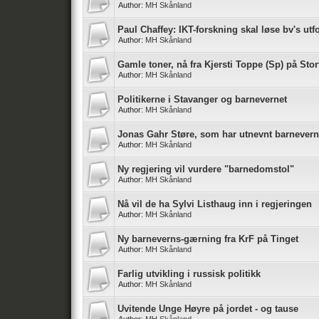
Author:
MH Skånland
Paul Chaffey: IKT-forskning skal løse bv's utf
Author:
MH Skånland
Gamle toner, nå fra Kjersti Toppe (Sp) på Stor
Author:
MH Skånland
Politikerne i Stavanger og barnevernet
Author:
MH Skånland
Jonas Gahr Støre, som har utnevnt barneverne
Author:
MH Skånland
Ny regjering vil vurdere "barnedomstol"
Author:
MH Skånland
Nå vil de ha Sylvi Listhaug inn i regjeringen
Author:
MH Skånland
Ny barneverns-gærning fra KrF på Tinget
Author:
MH Skånland
Farlig utvikling i russisk politikk
Author:
MH Skånland
Uvitende Unge Høyre på jordet - og tause