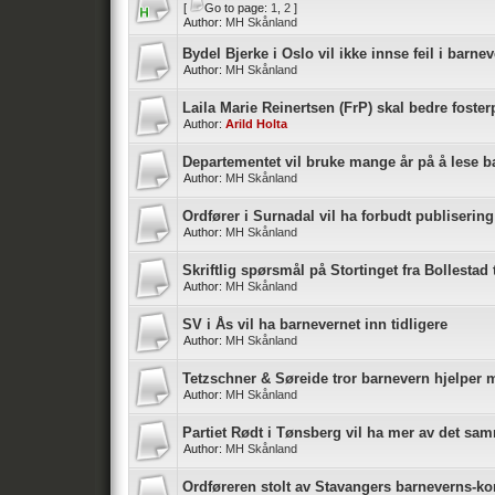
[
Go to page:
1
,
2
]
Author:
MH Skånland
Bydel Bjerke i Oslo vil ikke innse feil i barne
Author:
MH Skånland
Laila Marie Reinertsen (FrP) skal bedre foste
Author:
Arild Holta
Departementet vil bruke mange år på å lese 
Author:
MH Skånland
Ordfører i Surnadal vil ha forbudt publiserin
Author:
MH Skånland
Skriftlig spørsmål på Stortinget fra Bollestad 
Author:
MH Skånland
SV i Ås vil ha barnevernet inn tidligere
Author:
MH Skånland
Tetzschner & Søreide tror barnevern hjelper m
Author:
MH Skånland
Partiet Rødt i Tønsberg vil ha mer av det sa
Author:
MH Skånland
Ordføreren stolt av Stavangers barneverns-k