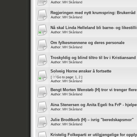
Author:
MH Skånland
Regjeringen med nytt krumspring: Brukerråd 
Author:
MH Skånland
Nå skal Linda Helleland bli barne- og likestil
Author:
MH Skånland
Om fylkesmennene og deres personale
Author:
MH Skånland
Troskyldig og blind tiltro til bv i Kristiansand
Author:
MH Skånland
Solveig Horne ønsker å fortsette
[
Go to page:
1
,
2
]
Author:
MH Skånland
Bengt Morten Wenstøb (H) tror vi trenger fler
Author:
MH Skånland
Aina Stenersen og Anita Egeli fra FrP - hjelp
Author:
MH Skånland
Julie Brodtkorb (H) – ivrig "beredskapsmor"
Author:
MH Skånland
Kristelig Folkeparti er utilgjengelige for oppl