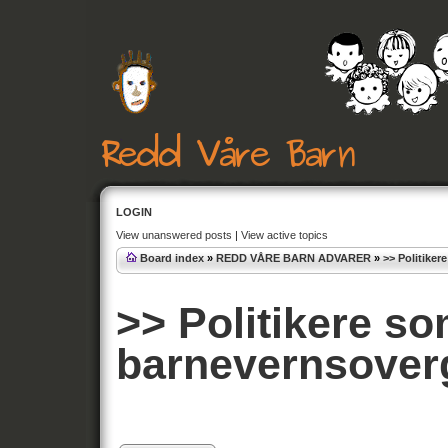
LOGIN
View unanswered posts
|
View active topics
Board index
»
REDD VÅRE BARN ADVARER
»
>> Politiker
>> Politikere so
barnevernsover