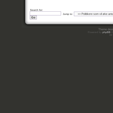
Search for:
Jump to:
Theme des
Powered by
phpBB
©
All