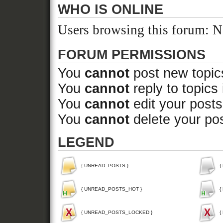
WHO IS ONLINE
Users browsing this forum: No
FORUM PERMISSIONS
You
cannot
post new topics
You
cannot
reply to topics 
You
cannot
edit your posts
You
cannot
delete your pos
LEGEND
{ UNREAD_POSTS }
{
{ UNREAD_POSTS_HOT }
{
{ UNREAD_POSTS_LOCKED }
{