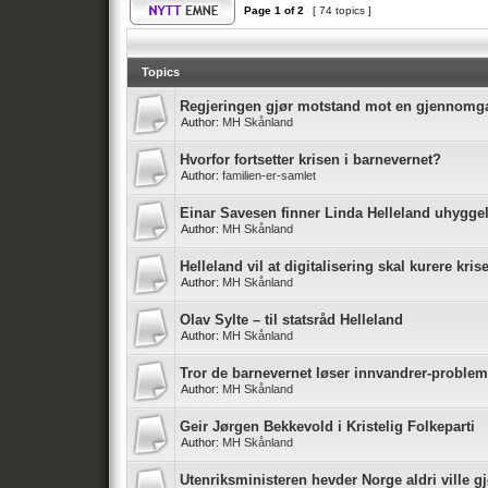
Page
1
of
2
[ 74 topics ]
Topics
Regjeringen gjør motstand mot en gjennomg
Author:
MH Skånland
Hvorfor fortsetter krisen i barnevernet?
Author:
familien-er-samlet
Einar Savesen finner Linda Helleland uhyggel
Author:
MH Skånland
Helleland vil at digitalisering skal kurere kris
Author:
MH Skånland
Olav Sylte – til statsråd Helleland
Author:
MH Skånland
Tror de barnevernet løser innvandrer-proble
Author:
MH Skånland
Geir Jørgen Bekkevold i Kristelig Folkeparti
Author:
MH Skånland
Utenriksministeren hevder Norge aldri ville 