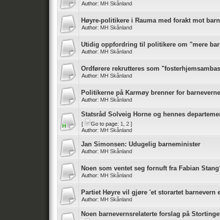
Author:
MH Skånland
Høyre-politikere i Rauma med forakt mot bar
Author:
MH Skånland
Utidig oppfordring til politikere om "mere ba
Author:
MH Skånland
Ordførere rekrutteres som "fosterhjemsamba
Author:
MH Skånland
Politikerne på Karmøy brenner for barneverne
Author:
MH Skånland
Statsråd Solveig Horne og hennes departemen
[
Go to page:
1
,
2
]
Author:
MH Skånland
Jan Simonsen: Udugelig barneminister
Author:
MH Skånland
Noen som ventet seg fornuft fra Fabian Stang
Author:
MH Skånland
Partiet Høyre vil gjøre 'et storartet barnevern
Author:
MH Skånland
Noen barnevernsrelaterte forslag på Stortinge