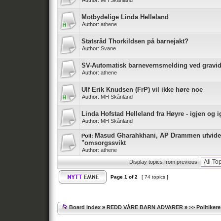
Author:
MH Skånland
Motbydelige Linda Helleland
Author:
athene
Statsråd Thorkildsen på barnejakt?
Author:
Svane
SV-Automatisk barnevernsmelding ved gravidi
Author:
athene
Ulf Erik Knudsen (FrP) vil ikke høre noe
Author:
MH Skånland
Linda Hofstad Helleland fra Høyre - igjen og i
Author:
MH Skånland
Masud Gharahkhani, AP Drammen utvide
Poll:
"omsorgssvikt
Author:
athene
Display topics from previous:
Page
1
of
2
[ 74 topics ]
Board index
»
REDD VÅRE BARN ADVARER
»
>> Politiker