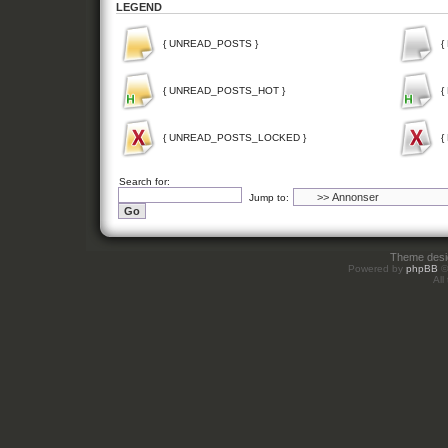
LEGEND
{ UNREAD_POSTS }
{
{ UNREAD_POSTS_HOT }
{
{ UNREAD_POSTS_LOCKED }
{
Search for:
Jump to:
Theme des
Powered by
phpBB
©
All