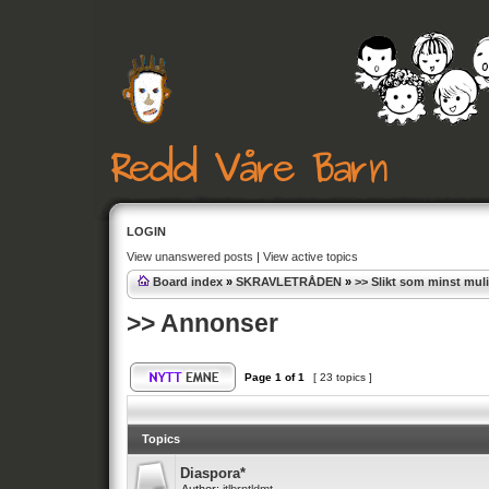
LOGIN
View unanswered posts
|
View active topics
Board index
»
SKRAVLETRÅDEN
»
>> Slikt som minst muli
>> Annonser
Page
1
of
1
[ 23 topics ]
Topics
Diaspora*