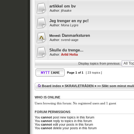
artikkel om bv
Author:
jthaake
Jeg trenger en ny pc!
Author:
Mona Lygre
Danmarksturen
Moved:
Author:
svend-aage
Skulle du trenge...
Author:
Arild Holta
Display topics from previous:
Page
1
of
1
[ 23 topics ]
Board index
»
SKRAVLETRÅDEN
»
>> Slikt som minst muli
WHO IS ONLINE
Users browsing this forum: No registered users and 1 guest
FORUM PERMISSIONS
You
cannot
post new topics in this forum
You
cannot
reply to topics in this forum
You
cannot
edit your posts in this forum
You
cannot
delete your posts in this forum