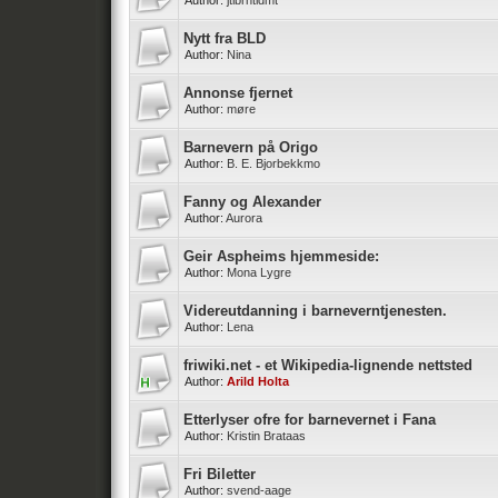
Author:
jtlbrntldmt
Nytt fra BLD
Author:
Nina
Annonse fjernet
Author:
møre
Barnevern på Origo
Author:
B. E. Bjorbekkmo
Fanny og Alexander
Author:
Aurora
Geir Aspheims hjemmeside:
Author:
Mona Lygre
Videreutdanning i barneverntjenesten.
Author:
Lena
friwiki.net - et Wikipedia-lignende nettsted
Author:
Arild Holta
Etterlyser ofre for barnevernet i Fana
Author:
Kristin Brataas
Fri Biletter
Author:
svend-aage