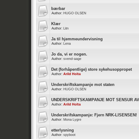
bærbar
Author:
HUGO OLSEN
Klær
Author:
Litn
Ja til hjemmeundervisning
Author:
Lena
Jo da, vi er nogen.
Author:
svend-aage
Det (forhåpentlige) store sykehusoppropet
Author:
Arild Holta
Underskriftskampanje mot staten
Author:
HUGO OLSEN
UNDERSKRIFTSKAMPANJE MOT SENSUR AV
Author:
Arild Holta
Underskrifskampanje: Fjern NRK-LISENSEN!
Author:
Mona Lygre
etterlysning
Author:
spyboot