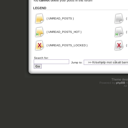
You
cannot
delete your posts in this forum
LEGEND
{ UNREAD_POSTS }
{
{ UNREAD_POSTS_HOT }
{
{ UNREAD_POSTS_LOCKED }
{
Search for:
Jump to:
Theme des
Powered by
phpBB
©
All