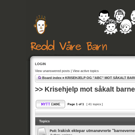
LOGIN
View unanswered posts
|
View active topics
Board index
»
KRISEHJELP OG ''ABC'' MOT SÅKALT BA
>> Krisehjelp mot såkalt barn
Page
1
of
1
[ 41 topics ]
Topics
Irakisk ektepar utmanøvrerte "barneverne
Poll: