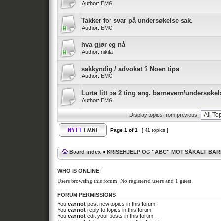
Author:
EMG
Takker for svar på undersøkelse sak.
Author:
EMG
hva gjør eg nå
Author:
nikita
sakkyndig / advokat ? Noen tips
Author:
EMG
Lurte litt på 2 ting ang. barnevern/undersøk
Author:
EMG
Display topics from previous:
Page
1
of
1
[ 41 topics ]
Board index
»
KRISEHJELP OG ''ABC'' MOT SÅKALT BA
WHO IS ONLINE
Users browsing this forum: No registered users and 1 guest
FORUM PERMISSIONS
You
cannot
post new topics in this forum
You
cannot
reply to topics in this forum
You
cannot
edit your posts in this forum