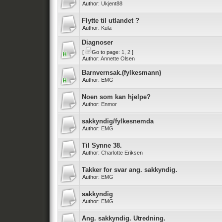
Author:
Ukjent88
Flytte til utlandet ?
Author:
Kula
Diagnoser
[
Go to page:
1
,
2
]
Author:
Annette Olsen
Barnvernsak.(fylkesmann)
Author:
EMG
Noen som kan hjelpe?
Author:
Enmor
sakkyndig/fylkesnemda
Author:
EMG
Til Synne 38.
Author:
Charlotte Eriksen
Takker for svar ang. sakkyndig.
Author:
EMG
sakkyndig
Author:
EMG
Ang. sakkyndig. Utredning.