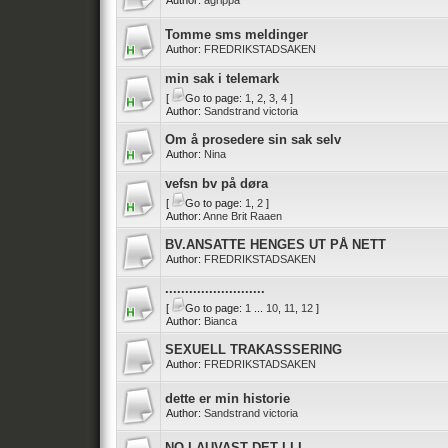
Author:
agrippa
Tomme sms meldinger
Author:
FREDRIKSTADSAKEN
min sak i telemark
[
Go to page:
1
,
2
,
3
,
4
]
Author:
Sandstrand victoria
Om å prosedere sin sak selv
Author:
Nina
vefsn bv på døra
[
Go to page:
1
,
2
]
Author:
Anne Brit Raaen
BV.ANSATTE HENGES UT PÅ NETT
Author:
FREDRIKSTADSAKEN
.........................
[
Go to page:
1
...
10
,
11
,
12
]
Author:
Bianca
SEXUELL TRAKASSSERING
Author:
FREDRIKSTADSAKEN
dette er min historie
Author:
Sandstrand victoria
NO LAUVAST DET I LI