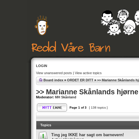
LOGIN
View unanswered posts
|
View active topics
Board index
»
ORDET ER DITT
»
>> Marianne Skånlands h
>> Marianne Skånlands hjørne
Moderator:
MH Skånland
Page
1
of
3
[ 138 topics ]
Topics
Ting jeg IKKE har sagt om barnevern!