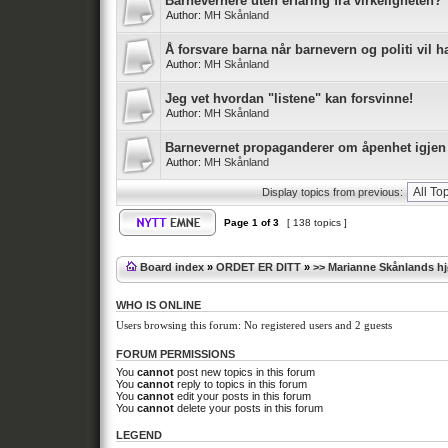
Barnevernere uten erfaring fra virkeligheten?
Author:
MH Skånland
Å forsvare barna når barnevern og politi vil 
Author:
MH Skånland
Jeg vet hvordan "listene" kan forsvinne!
Author:
MH Skånland
Barnevernet propaganderer om åpenhet igjen
Author:
MH Skånland
Display topics from previous:
Page
1
of
3
[ 138 topics ]
Board index
»
ORDET ER DITT
»
>> Marianne Skånlands h
WHO IS ONLINE
Users browsing this forum: No registered users and 2 guests
FORUM PERMISSIONS
You
cannot
post new topics in this forum
You
cannot
reply to topics in this forum
You
cannot
edit your posts in this forum
You
cannot
delete your posts in this forum
LEGEND