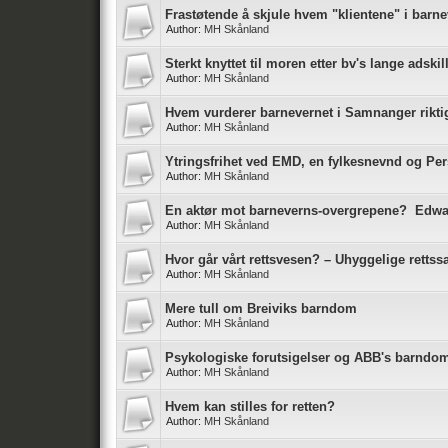
Frastøtende å skjule hvem "klientene" i barne
Author:
MH Skånland
Sterkt knyttet til moren etter bv's lange adskil
Author:
MH Skånland
Hvem vurderer barnevernet i Samnanger rikti
Author:
MH Skånland
Ytringsfrihet ved EMD, en fylkesnevnd og P
Author:
MH Skånland
En aktør mot barneverns-overgrepene? Edw
Author:
MH Skånland
Hvor går vårt rettsvesen? – Uhyggelige rettss
Author:
MH Skånland
Mere tull om Breiviks barndom
Author:
MH Skånland
Psykologiske forutsigelser og ABB's barndo
Author:
MH Skånland
Hvem kan stilles for retten?
Author:
MH Skånland