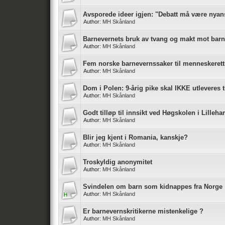
Avsporede ideer igjen: "Debatt må være nyanser
Author:
MH Skånland
Barnevernets bruk av tvang og makt mot barn
Author:
MH Skånland
Fem norske barnevernssaker til menneskeret
Author:
MH Skånland
Dom i Polen: 9-årig pike skal IKKE utleveres t
Author:
MH Skånland
Godt tilløp til innsikt ved Høgskolen i Lille
Author:
MH Skånland
Blir jeg kjent i Romania, kanskje?
Author:
MH Skånland
Troskyldig anonymitet
Author:
MH Skånland
Svindelen om barn som kidnappes fra Norge
Author:
MH Skånland
Er barnevernskritikerne mistenkelige ?
Author:
MH Skånland