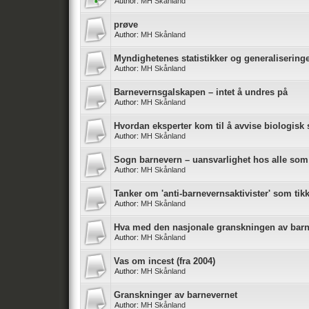
Author:
MH Skånland
prøve
Author:
MH Skånland
Myndighetenes statistikker og generalisering
Author:
MH Skånland
Barnevernsgalskapen – intet å undres på
Author:
MH Skånland
Hvordan eksperter kom til å avvise biologisk 
Author:
MH Skånland
Sogn barnevern – uansvarlighet hos alle som
Author:
MH Skånland
Tanker om 'anti-barnevernsaktivister' som ti
Author:
MH Skånland
Hva med den nasjonale granskningen av bar
Author:
MH Skånland
Vas om incest (fra 2004)
Author:
MH Skånland
Granskninger av barnevernet
Author:
MH Skånland