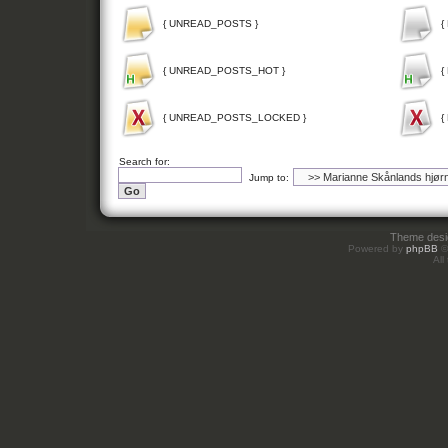
{ UNREAD_POSTS }
{
{ UNREAD_POSTS_HOT }
{
{ UNREAD_POSTS_LOCKED }
{
Search for:
Jump to:
Theme des
Powered by
phpBB
©
All