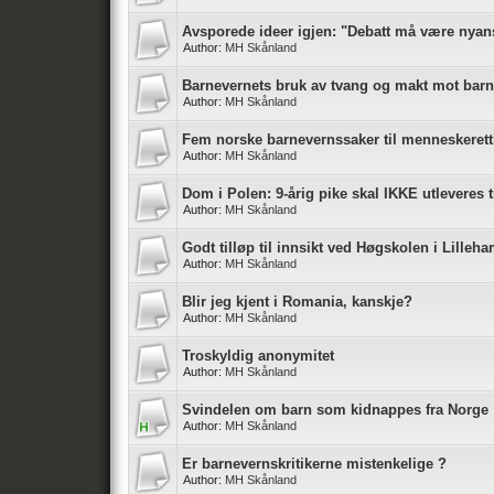
Avsporede ideer igjen: "Debatt må være nyanser
Author:
MH Skånland
Barnevernets bruk av tvang og makt mot barn
Author:
MH Skånland
Fem norske barnevernssaker til menneskeret
Author:
MH Skånland
Dom i Polen: 9-årig pike skal IKKE utleveres t
Author:
MH Skånland
Godt tilløp til innsikt ved Høgskolen i Lille
Author:
MH Skånland
Blir jeg kjent i Romania, kanskje?
Author:
MH Skånland
Troskyldig anonymitet
Author:
MH Skånland
Svindelen om barn som kidnappes fra Norge
Author:
MH Skånland
Er barnevernskritikerne mistenkelige ?
Author:
MH Skånland