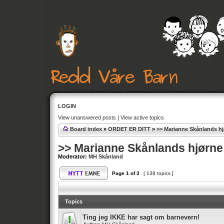
LOGIN
View unanswered posts
|
View active topics
Board index
»
ORDET ER DITT
»
>> Marianne Skånlands h
>> Marianne Skånlands hjørne
Moderator:
MH Skånland
Page
1
of
3
[ 138 topics ]
Topics
Ting jeg IKKE har sagt om barnevern!