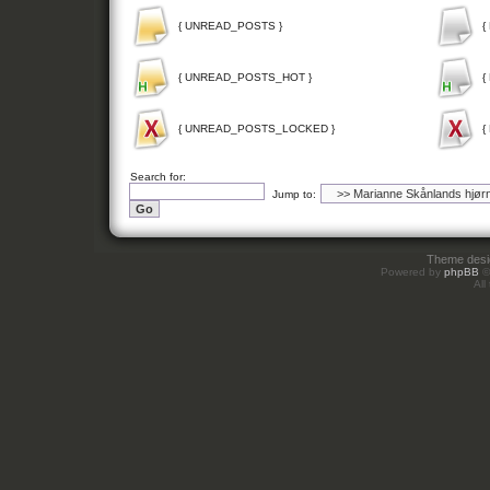
{ UNREAD_POSTS }
{
{ UNREAD_POSTS_HOT }
{
{ UNREAD_POSTS_LOCKED }
{
Search for:
Jump to:
Theme des
Powered by
phpBB
©
All