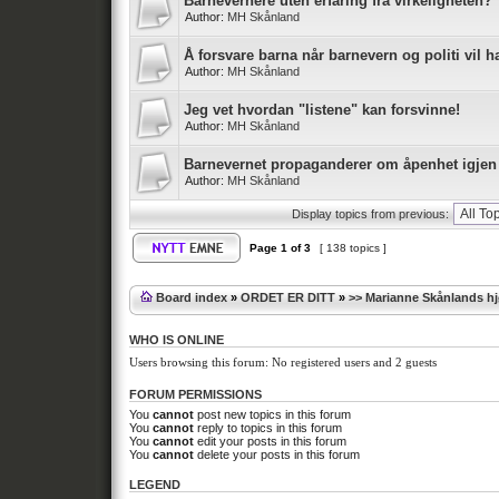
Barnevernere uten erfaring fra virkeligheten?
Author:
MH Skånland
Å forsvare barna når barnevern og politi vil 
Author:
MH Skånland
Jeg vet hvordan "listene" kan forsvinne!
Author:
MH Skånland
Barnevernet propaganderer om åpenhet igjen
Author:
MH Skånland
Display topics from previous:
Page
1
of
3
[ 138 topics ]
Board index
»
ORDET ER DITT
»
>> Marianne Skånlands h
WHO IS ONLINE
Users browsing this forum: No registered users and 2 guests
FORUM PERMISSIONS
You
cannot
post new topics in this forum
You
cannot
reply to topics in this forum
You
cannot
edit your posts in this forum
You
cannot
delete your posts in this forum
LEGEND