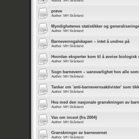
Author:
MH Skånland
prøve
Author:
MH Skånland
Myndighetenes statistikker og generalisering
Author:
MH Skånland
Barnevernsgalskapen – intet å undres på
Author:
MH Skånland
Hvordan eksperter kom til å avvise biologisk 
Author:
MH Skånland
Sogn barnevern – uansvarlighet hos alle som
Author:
MH Skånland
Tanker om 'anti-barnevernsaktivister' som ti
Author:
MH Skånland
Hva med den nasjonale granskningen av bar
Author:
MH Skånland
Vas om incest (fra 2004)
Author:
MH Skånland
Granskninger av barnevernet
Author:
MH Skånland