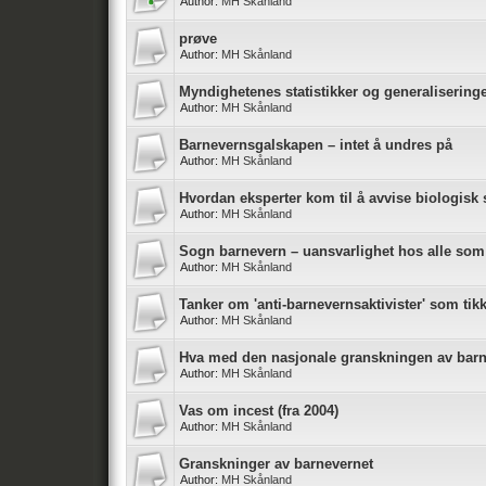
Author:
MH Skånland
prøve
Author:
MH Skånland
Myndighetenes statistikker og generalisering
Author:
MH Skånland
Barnevernsgalskapen – intet å undres på
Author:
MH Skånland
Hvordan eksperter kom til å avvise biologisk 
Author:
MH Skånland
Sogn barnevern – uansvarlighet hos alle som
Author:
MH Skånland
Tanker om 'anti-barnevernsaktivister' som ti
Author:
MH Skånland
Hva med den nasjonale granskningen av bar
Author:
MH Skånland
Vas om incest (fra 2004)
Author:
MH Skånland
Granskninger av barnevernet
Author:
MH Skånland