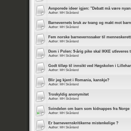
Avsporede ideer igjen: "Debatt må være nyanser
Author:
MH Skånland
Barnevernets bruk av tvang og makt mot barn
Author:
MH Skånland
Fem norske barnevernssaker til menneskeret
Author:
MH Skånland
Dom i Polen: 9-årig pike skal IKKE utleveres t
Author:
MH Skånland
Godt tilløp til innsikt ved Høgskolen i Lille
Author:
MH Skånland
Blir jeg kjent i Romania, kanskje?
Author:
MH Skånland
Troskyldig anonymitet
Author:
MH Skånland
Svindelen om barn som kidnappes fra Norge
Author:
MH Skånland
Er barnevernskritikerne mistenkelige ?
Author:
MH Skånland