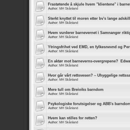
Frastøtende å skjule hvem "klientene" i barne
Author:
MH Skånland
Sterkt knyttet til moren etter bv's lange adskil
Author:
MH Skånland
Hvem vurderer barnevernet i Samnanger rikti
Author:
MH Skånland
Ytringsfrihet ved EMD, en fylkesnevnd og P
Author:
MH Skånland
En aktør mot barneverns-overgrepene? Edw
Author:
MH Skånland
Hvor går vårt rettsvesen? – Uhyggelige rettss
Author:
MH Skånland
Mere tull om Breiviks barndom
Author:
MH Skånland
Psykologiske forutsigelser og ABB's barndo
Author:
MH Skånland
Hvem kan stilles for retten?
Author:
MH Skånland