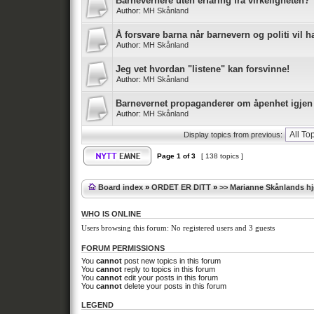
Barnevernere uten erfaring fra virkeligheten?
Author:
MH Skånland
Å forsvare barna når barnevern og politi vil 
Author:
MH Skånland
Jeg vet hvordan "listene" kan forsvinne!
Author:
MH Skånland
Barnevernet propaganderer om åpenhet igjen
Author:
MH Skånland
Display topics from previous:
Page
1
of
3
[ 138 topics ]
Board index
»
ORDET ER DITT
»
>> Marianne Skånlands h
WHO IS ONLINE
Users browsing this forum: No registered users and 3 guests
FORUM PERMISSIONS
You
cannot
post new topics in this forum
You
cannot
reply to topics in this forum
You
cannot
edit your posts in this forum
You
cannot
delete your posts in this forum
LEGEND