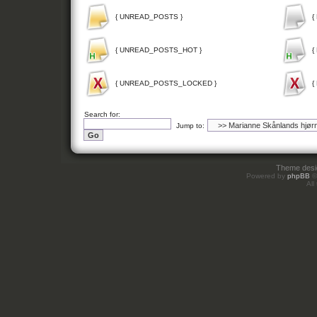
{ UNREAD_POSTS }
{
{ UNREAD_POSTS_HOT }
{
{ UNREAD_POSTS_LOCKED }
{
Search for:
Jump to:
Theme des
Powered by
phpBB
©
All