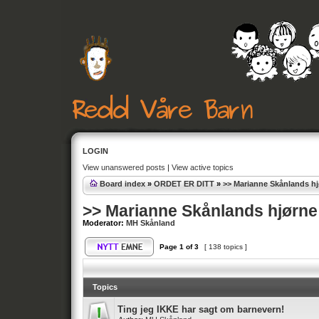
LOGIN
View unanswered posts
|
View active topics
Board index
»
ORDET ER DITT
»
>> Marianne Skånlands h
>> Marianne Skånlands hjørne
Moderator:
MH Skånland
Page
1
of
3
[ 138 topics ]
Topics
Ting jeg IKKE har sagt om barnevern!