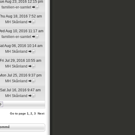
ue Aug 23, 2016 12:15 pm
familien-er-samlet
Thu Aug 18, 2016 7:52 am
MH Skånland
ed Aug 10, 2016 11:17 am
familien-er-samlet
at Aug 06, 2016 10:14 am
MH Skånland
Fri Jul 29, 2016 10:55 am
MH Skånland
Mon Jul 25, 2016 9:37 pm
MH Skånland
Sat Jul 16, 2016 9:47 am
MH Skånland
Go to page
1
,
2
,
3
Next
enommé