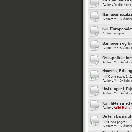
Kina tar barn fr
Author:
familien-er-
Barnevernssaken
Author:
MH Skånlan
Europarådet
Poll:
Author:
agrippa
Barnevern og ba
Author:
MH Skånlan
Oslo-politiet for
Author:
MH Skånlan
Natasha, Erik og
[
Go to page:
1
,
2
Author:
MH Skånlan
Utviklinger i Ts
Author:
MH Skånlan
Konflikten med 
Author:
Arild Holta
De fem barna til
[
Go to page:
1
...
Author:
MH Skånlan