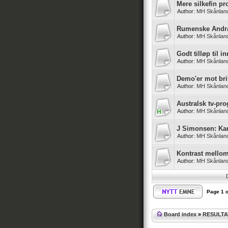
Mere silkefin p
Author:
MH Skånlan
Rumenske Andras
Author:
MH Skånlan
Godt tilløp til 
Author:
MH Skånlan
Demo'er mot bri
Author:
MH Skånlan
Australsk tv-pr
Author:
MH Skånlan
J Simonsen: Kam
Author:
MH Skånlan
Kontrast mellom
Author:
MH Skånlan
Page
1
o
Board index
»
RESULTA