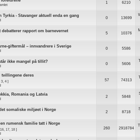
a foreldrene
1
6210
samlet
W
 Tyrkia - Stavanger aktuell enda en gang
0
13699
d
 debatterer rapport om barnevernet
5
10376
rne-giftermål – innvandrere i Sverige
0
5586
d
står ikke mangel på tillit?
0
5606
d
 tvillingene deres
57
74313
,
3
,
4
]
d
jekkia, Romania og Latvia
2
5848
d
det somaliske miljøet i Norge
2
8718
 en rumensk familie tatt i Norge
T
260
2918784
16
,
17
,
18
]
d