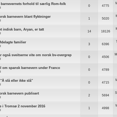
M
barnevernets forhold til særlig Rom-folk
0
4775
d
rsk barnevern blant flyktninger
1
5020
d
t indisk barn, Aryan, er tatt
14
18126
d
Ødelagte familier
3
6396
d
M
r også sveitserne vite om norsk bv-overgrep
0
4506
d
kel om spansk barnevern under Franco
0
4789
d
"Å slå eller ikke slå"
0
4715
d
S
rsk barnevern publisert
2
5694
d
W
 i Tromsø 2 november 2016
1
4998
d