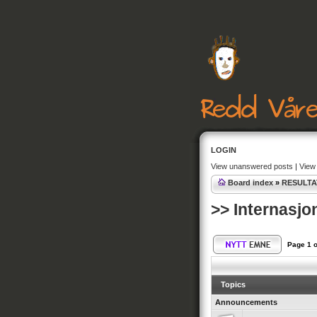
LOGIN
View unanswered posts
|
View 
Board index
»
RESULTA
>> Internasjo
Page
1
o
Topics
Announcements