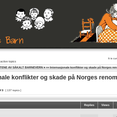
It is c
active topics
TENE AV SÅKALT BARNEVERN
»
>> Internasjonale konflikter og skade på Norges r
nale konflikter og skade på Norges reno
f
3
[ 137 topics ]
Replies
Views