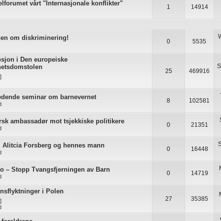
elforumet vårt "Internasjonale konflikter"
1
14914
en om diskriminering!
0
5535
sjon i Den europeiske
S
hetsdomstolen
25
469916
]
ledende seminar om barnevernet
8
102581
d
sk ambassadør mot tsjekkiske politikere
0
21351
d
S
l Alitcia Forsberg og hennes mann
0
16448
d
eo – Stopp Tvangsfjerningen av Barn
0
14719
d
nsflyktninger i Polen
27
35385
]
d