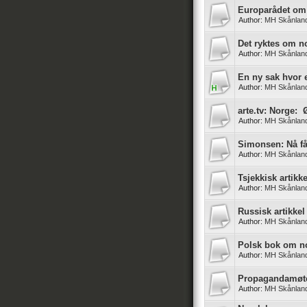
Europarådet om 
Author:
MH Skånlan
Det ryktes om no
Author:
MH Skånlan
En ny sak hvor e
Author:
MH Skånlan
arte.tv: Norge: 
Author:
MH Skånlan
Simonsen: Nå få
Author:
MH Skånlan
Tsjekkisk artik
Author:
MH Skånlan
Russisk artikkel 
Author:
MH Skånlan
Polsk bok om no
Author:
MH Skånlan
Propagandamøte
Author:
MH Skånlan