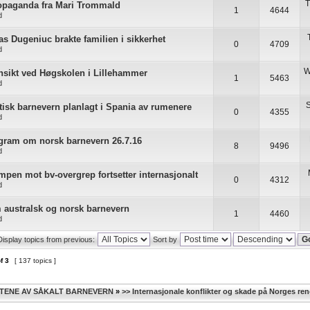
T
ropaganda fra Mari Trommald
1
4644
d
 Dugeniuc brakte familien i sikkerhet
0
4709
d
W
innsikt ved Høgskolen i Lillehammer
1
5463
d
S
tisk barnevern planlagt i Spania av rumenere
0
4355
d
ogram om norsk barnevern 26.7.16
8
9496
d
pen mot bv-overgrep fortsetter internasjonalt
0
4312
d
 australsk og norsk barnevern
1
4460
d
Display topics from previous:
Sort by
f
3
[ 137 topics ]
TENE AV SÅKALT BARNEVERN
»
>> Internasjonale konflikter og skade på Norges r