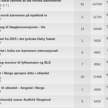
ie hardt rammet av det norske barnevernet
91
147597
5
,
6
,
7
]
d
W
orsk barnevern på tsjekkisk tv
2
11720
d
 seg til Haagkonvensjonen - ille
12
19340
d
W
kel fra 2015 i det tyrkiske Daily Sabah
1
5628
d
artet i India om barnevern internasjonalt
0
4901
d
W
 og mormor til fylkesmann og BLD
7
8581
d
 i Norge apropos ditto i utlandet
W
20
27406
]
d
T
til utlandet – fengslet i Norge
1
4590
d
T
hovský svarer Audhild Skoglund
5
6435
as