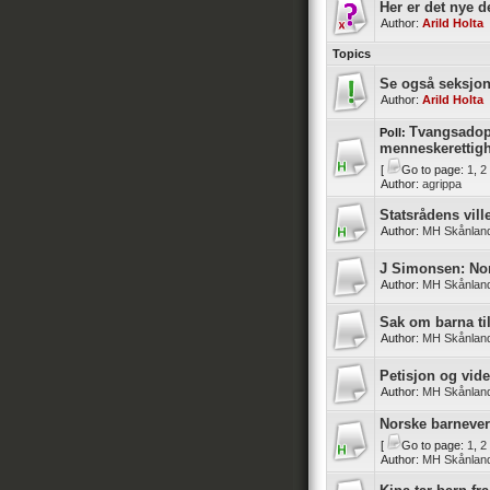
Her er det nye d
Author:
Arild Holta
Topics
Se også seksjon
Author:
Arild Holta
Tvangsadop
Poll:
menneskerettig
[
Go to page:
1
,
2
Author:
agrippa
Statsrådens vil
Author:
MH Skånlan
J Simonsen: Nor
Author:
MH Skånlan
Sak om barna ti
Author:
MH Skånlan
Petisjon og vid
Author:
MH Skånlan
Norske barnever
[
Go to page:
1
,
2
Author:
MH Skånlan