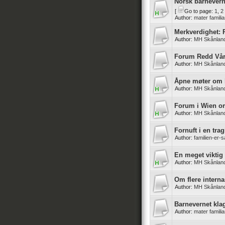
Norsk barnever
[
Go to page:
1
,
2
Author:
mater famili
Merkverdighet: 
Author:
MH Skånlan
Forum Redd Vår
Author:
MH Skånlan
Åpne møter om b
Author:
MH Skånlan
Forum i Wien om
Author:
MH Skånlan
Fornuft i en tra
Author:
familien-er-
En meget viktig
Author:
MH Skånlan
Om flere interna
Author:
MH Skånlan
Barnevernet klag
Author:
mater famili