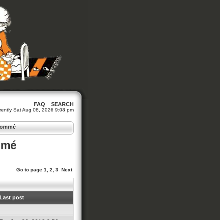
FAQ
SEARCH
urrently Sat Aug 08, 2026 9:08 pm
enommé
mmé
Go to page
1
,
2
,
3
Next
Last post