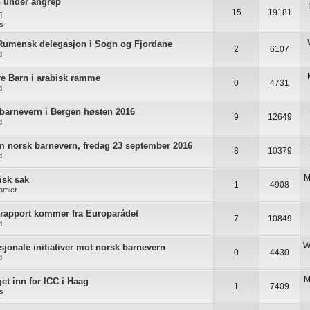
n under angrep
15
19181
]
as
Rumensk delegasjon i Sogn og Fjordane
2
6107
d
e Barn i arabisk ramme
0
4731
d
arnevern i Bergen høsten 2016
9
12649
d
 norsk barnevern, fredag 23 september 2016
8
10379
d
M
gisk sak
1
4908
samlet
 rapport kommer fra Europarådet
7
10849
d
W
sjonale initiativer mot norsk barnevern
0
4430
d
M
et inn for ICC i Haag
1
7409
as