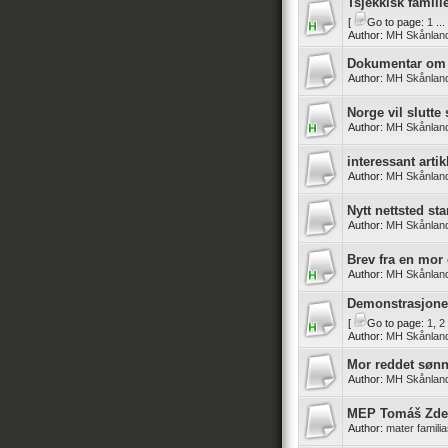
Tsjekkisk famil
[
Go to page:
1
...
Author:
MH Skånlan
Dokumentar om n
Author:
MH Skånlan
Norge vil slutte
Author:
MH Skånlan
interessant artik
Author:
MH Skånlan
Nytt nettsted st
Author:
MH Skånlan
Brev fra en mor
Author:
MH Skånlan
Demonstrasjoner
[
Go to page:
1
,
2
Author:
MH Skånlan
Mor reddet sønn 
Author:
MH Skånlan
MEP Tomáš Zdec
Author:
mater famili