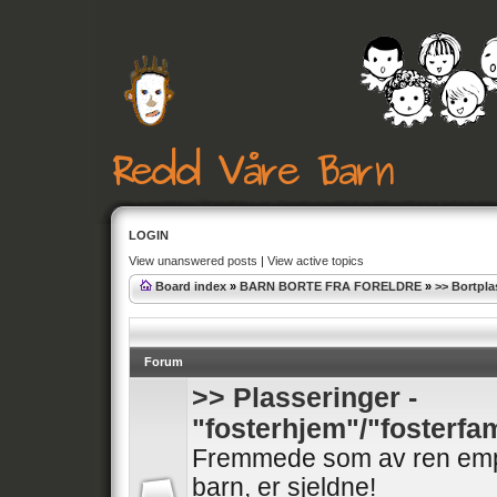
LOGIN
View unanswered posts
|
View active topics
Board index
»
BARN BORTE FRA FORELDRE
»
>> Bortpla
Forum
>> Plasseringer -
"fosterhjem"/"fosterfam
Fremmede som av ren empa
barn, er sjeldne!