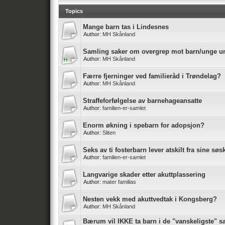
Topics
Mange barn tas i Lindesnes
Author:
MH Skånland
Samling saker om overgrep mot barn/unge un
Author:
MH Skånland
Færre fjerninger ved familieråd i Trøndelag?
Author:
MH Skånland
Straffeforfølgelse av barnehageansatte
Author:
familien-er-samlet
Enorm økning i spebarn for adopsjon?
Author:
Sliten
Seks av ti fosterbarn lever atskilt fra sine søs
Author:
familien-er-samlet
Langvarige skader etter akuttplassering
Author:
mater familias
Nesten vekk med akuttvedtak i Kongsberg?
Author:
MH Skånland
Bærum vil IKKE ta barn i de "vanskeligste" 