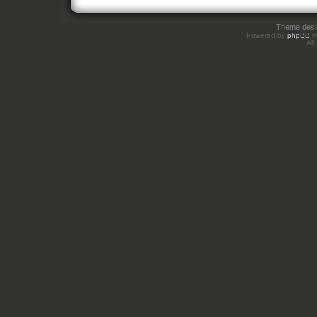
Theme des
Powered by
phpBB
©
All