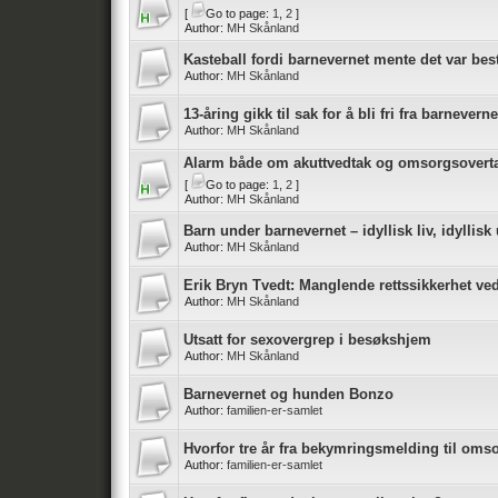
[
Go to page:
1
,
2
]
Author:
MH Skånland
Kasteball fordi barnevernet mente det var bes
Author:
MH Skånland
13-åring gikk til sak for å bli fri fra barnever
Author:
MH Skånland
Alarm både om akuttvedtak og omsorgsovert
[
Go to page:
1
,
2
]
Author:
MH Skånland
Barn under barnevernet – idyllisk liv, idylli
Author:
MH Skånland
Erik Bryn Tvedt: Manglende rettssikkerhet ve
Author:
MH Skånland
Utsatt for sexovergrep i besøkshjem
Author:
MH Skånland
Barnevernet og hunden Bonzo
Author:
familien-er-samlet
Hvorfor tre år fra bekymringsmelding til oms
Author:
familien-er-samlet