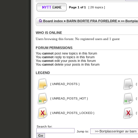
Page
1
of
1
[ 26 topics ]
Board index
»
BARN BORTE FRA FORELDRE
»
>> Bortpla
WHO IS ONLINE
Users browsing this forum: No registered users and 1 guest
FORUM PERMISSIONS
You
cannot
post new topics in this forum
You
cannot
reply to topics in this forum
You
cannot
edit your posts in this forum
You
cannot
delete your posts in this forum
LEGEND
{ UNREAD_POSTS }
{
{ UNREAD_POSTS_HOT }
{
{ UNREAD_POSTS_LOCKED }
{
Search for:
Jump to: