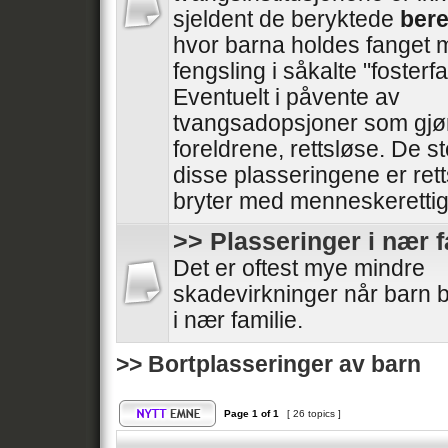
sjeldent de beryktede
ber
hvor barna holdes fanget 
fengsling i såkalte "fosterfa
Eventuelt i påvente av
tvangsadopsjoner som gjø
foreldrene, rettsløse. De sto
disse plasseringene er retts
bryter med menneskeretti
>> Plasseringer i nær f
Det er oftest mye mindre
skadevirkninger når barn 
i nær familie.
>> Bortplasseringer av barn
Page
1
of
1
[ 26 topics ]